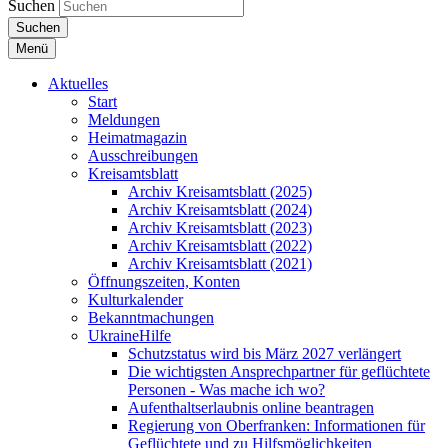
Suchen
Suchen
Menü
Aktuelles
Start
Meldungen
Heimatmagazin
Ausschreibungen
Kreisamtsblatt
Archiv Kreisamtsblatt (2025)
Archiv Kreisamtsblatt (2024)
Archiv Kreisamtsblatt (2023)
Archiv Kreisamtsblatt (2022)
Archiv Kreisamtsblatt (2021)
Öffnungszeiten, Konten
Kulturkalender
Bekanntmachungen
UkraineHilfe
Schutzstatus wird bis März 2027 verlängert
Die wichtigsten Ansprechpartner für geflüchtete
Personen - Was mache ich wo?
Aufenthaltserlaubnis online beantragen
Regierung von Oberfranken: Informationen für
Geflüchtete und zu Hilfsmöglichkeiten