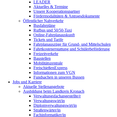
LEADER
Aktuelles & Termine
Unsere Kooperationspartner
Fördermodalitäten & Antragsdokumente
Öffentlicher Nahverkehr
Busfahrpläne
Rufbus und 50/50-Taxi
Online-Fahrplanauskunft
Tickets und Tarife
Fahrplanauszüge für Grund- und Mittelschulen
Fahrtkostenerstattung und Schülerbeförderung
Freizeitverkehr
Baustellen
Mobilitätszentrale
FreischießenExpress
Informationen zum VGN
Fundsachen in unseren Bussen
Jobs und Karriere
Aktuelle Stellenangebote
Ausbildung beim Landkreis Kronach
Verwaltungsfachangestellte/r
Verwaltungswirt/in
Diplomverwaltungswirt/in
Straßenwärter/in
Fachinformatiker/in