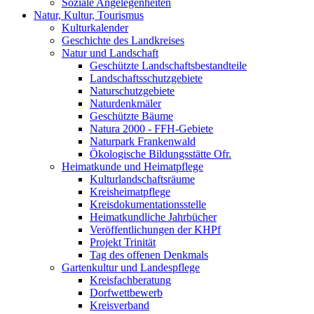
Soziale Angelegenheiten
Natur, Kultur, Tourismus
Kulturkalender
Geschichte des Landkreises
Natur und Landschaft
Geschützte Landschaftsbestandteile
Landschaftsschutzgebiete
Naturschutzgebiete
Naturdenkmäler
Geschützte Bäume
Natura 2000 - FFH-Gebiete
Naturpark Frankenwald
Ökologische Bildungsstätte Ofr.
Heimatkunde und Heimatpflege
Kulturlandschaftsräume
Kreisheimatpflege
Kreisdokumentationsstelle
Heimatkundliche Jahrbücher
Veröffentlichungen der KHPf
Projekt Trinität
Tag des offenen Denkmals
Gartenkultur und Landespflege
Kreisfachberatung
Dorfwettbewerb
Kreisverband