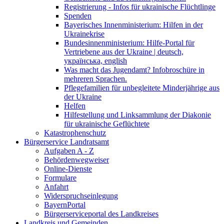
Registrierung - Infos für ukrainische Flüchtlinge
Spenden
Bayerisches Innenministerium: Hilfen in der
Ukrainekrise
Bundesinnenministerium: Hilfe-Portal für
Vertriebene aus der Ukraine | deutsch,
українська, english
Was macht das Jugendamt? Infobroschüre in
mehreren Sprachen.
Pflegefamilien für unbegleitete Minderjährige aus
der Ukraine
Helfen
Hilfestellung und Linksammlung der Diakonie
für ukrainische Geflüchtete
Katastrophenschutz
Bürgerservice Landratsamt
Aufgaben A - Z
Behördenwegweiser
Online-Dienste
Formulare
Anfahrt
Widerspruchseinlegung
BayernPortal
Bürgerserviceportal des Landkreises
Landkreis und Gemeinden