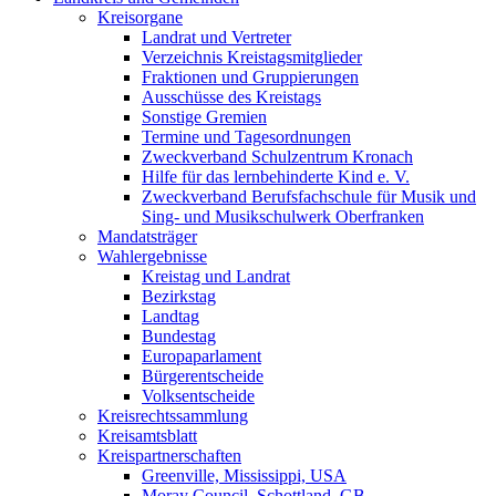
Kreisorgane
Landrat und Vertreter
Verzeichnis Kreistagsmitglieder
Fraktionen und Gruppierungen
Ausschüsse des Kreistags
Sonstige Gremien
Termine und Tagesordnungen
Zweckverband Schulzentrum Kronach
Hilfe für das lernbehinderte Kind e. V.
Zweckverband Berufsfachschule für Musik und
Sing- und Musikschulwerk Oberfranken
Mandatsträger
Wahlergebnisse
Kreistag und Landrat
Bezirkstag
Landtag
Bundestag
Europaparlament
Bürgerentscheide
Volksentscheide
Kreisrechtssammlung
Kreisamtsblatt
Kreispartnerschaften
Greenville, Mississippi, USA
Moray Council, Schottland, GB