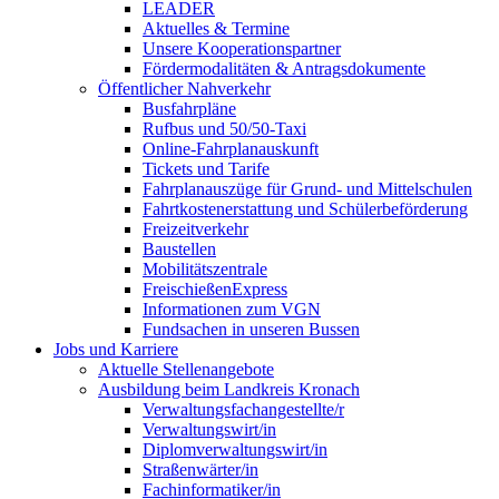
LEADER
Aktuelles & Termine
Unsere Kooperationspartner
Fördermodalitäten & Antragsdokumente
Öffentlicher Nahverkehr
Busfahrpläne
Rufbus und 50/50-Taxi
Online-Fahrplanauskunft
Tickets und Tarife
Fahrplanauszüge für Grund- und Mittelschulen
Fahrtkostenerstattung und Schülerbeförderung
Freizeitverkehr
Baustellen
Mobilitätszentrale
FreischießenExpress
Informationen zum VGN
Fundsachen in unseren Bussen
Jobs und Karriere
Aktuelle Stellenangebote
Ausbildung beim Landkreis Kronach
Verwaltungsfachangestellte/r
Verwaltungswirt/in
Diplomverwaltungswirt/in
Straßenwärter/in
Fachinformatiker/in