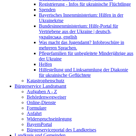
Registrierung - Infos für ukrainische Flüchtlinge
Spenden
Bayerisches Innenministerium: Hilfen in der
Ukrainekrise
Bundesinnenministerium: Hilfe-Portal für
Vertriebene aus der Ukraine | deutsch,
українська, english
Was macht das Jugendamt? Infobroschüre in
mehreren Sprachen.
Pflegefamilien für unbegleitete Minderjährige aus
der Ukraine
Helfen
Hilfestellung und Linksammlung der Diakonie
für ukrainische Geflüchtete
Katastrophenschutz
Bürgerservice Landratsamt
Aufgaben A - Z
Behördenwegweiser
Online-Dienste
Formulare
Anfahrt
Widerspruchseinlegung
BayernPortal
Bürgerserviceportal des Landkreises
Landkreis und Gemeinden