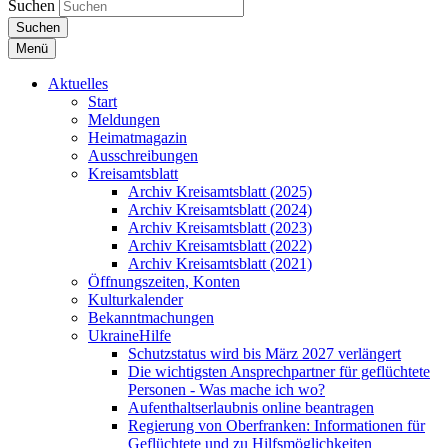
Suchen
Suchen
Menü
Aktuelles
Start
Meldungen
Heimatmagazin
Ausschreibungen
Kreisamtsblatt
Archiv Kreisamtsblatt (2025)
Archiv Kreisamtsblatt (2024)
Archiv Kreisamtsblatt (2023)
Archiv Kreisamtsblatt (2022)
Archiv Kreisamtsblatt (2021)
Öffnungszeiten, Konten
Kulturkalender
Bekanntmachungen
UkraineHilfe
Schutzstatus wird bis März 2027 verlängert
Die wichtigsten Ansprechpartner für geflüchtete
Personen - Was mache ich wo?
Aufenthaltserlaubnis online beantragen
Regierung von Oberfranken: Informationen für
Geflüchtete und zu Hilfsmöglichkeiten