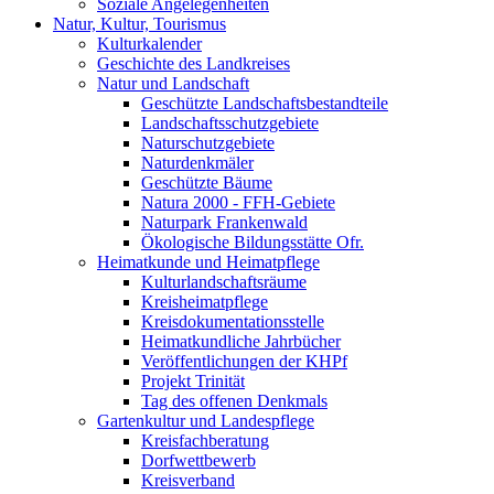
Soziale Angelegenheiten
Natur, Kultur, Tourismus
Kulturkalender
Geschichte des Landkreises
Natur und Landschaft
Geschützte Landschaftsbestandteile
Landschaftsschutzgebiete
Naturschutzgebiete
Naturdenkmäler
Geschützte Bäume
Natura 2000 - FFH-Gebiete
Naturpark Frankenwald
Ökologische Bildungsstätte Ofr.
Heimatkunde und Heimatpflege
Kulturlandschaftsräume
Kreisheimatpflege
Kreisdokumentationsstelle
Heimatkundliche Jahrbücher
Veröffentlichungen der KHPf
Projekt Trinität
Tag des offenen Denkmals
Gartenkultur und Landespflege
Kreisfachberatung
Dorfwettbewerb
Kreisverband