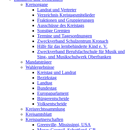
Kreisorgane
Landrat und Vertreter
Verzeichnis Kreistagsmitglieder
Fraktionen und Gruppierungen
Ausschüsse des Kreistags
Sonstige Gremien
Termine und Tagesordnungen
Zweckverband Schulzentrum Kronach
Hilfe für das lernbehinderte Kind e. V.
Zweckverband Berufsfachschule für Musik und
Sing- und Musikschulwerk Oberfranken
Mandatsträger
Wahlergebnisse
Kreistag und Landrat
Bezirkstag
Landtag
Bundestag
Europaparlament
Bürgerentscheide
Volksentscheide
Kreisrechtssammlung
Kreisamtsblatt
Kreispartnerschaften
Greenville, Mississippi, USA
Moray Council, Schottland, GB