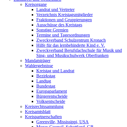
Kreisorgane
Landrat und Vertreter
Verzeichnis Kreistagsmitglieder
Fraktionen und Gruppierungen
Ausschüsse des Kreistags
Sonstige Gremien
Termine und Tagesordnungen
Zweckverband Schulzentrum Kronach
Hilfe für das lernbehinderte Kind e. V.
Zweckverband Berufsfachschule für Musik und
Sing- und Musikschulwerk Oberfranken
Mandatsträger
Wahlergebnisse
Kreistag und Landrat
Bezirkstag
Landtag
Bundestag
Europaparlament
Bürgerentscheide
Volksentscheide
Kreisrechtssammlung
Kreisamtsblatt
Kreispartnerschaften
Greenville, Mississippi, USA
Moray Council, Schottland, GB