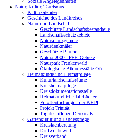
Soziale Angelegenheiten
Natur, Kultur, Tourismus
Kulturkalender
Geschichte des Landkreises
Natur und Landschaft
Geschützte Landschaftsbestandteile
Landschaftsschutzgebiete
Naturschutzgebiete
Naturdenkmäler
Geschützte Bäume
Natura 2000 - FFH-Gebiete
Naturpark Frankenwald
Ökologische Bildungsstätte Ofr.
Heimatkunde und Heimatpflege
Kulturlandschaftsräume
Kreisheimatpflege
Kreisdokumentationsstelle
Heimatkundliche Jahrbücher
Veröffentlichungen der KHPf
Projekt Trinität
Tag des offenen Denkmals
Gartenkultur und Landespflege
Kreisfachberatung
Dorfwettbewerb
Kreisverband