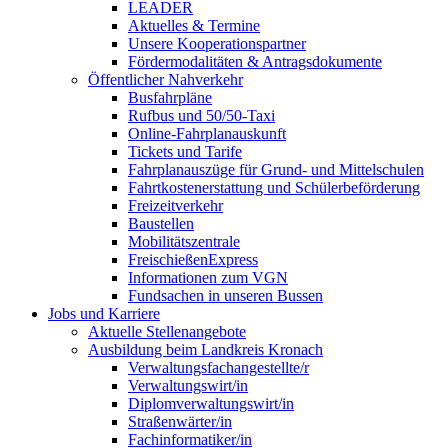
LEADER
Aktuelles & Termine
Unsere Kooperationspartner
Fördermodalitäten & Antragsdokumente
Öffentlicher Nahverkehr
Busfahrpläne
Rufbus und 50/50-Taxi
Online-Fahrplanauskunft
Tickets und Tarife
Fahrplanauszüge für Grund- und Mittelschulen
Fahrtkostenerstattung und Schülerbeförderung
Freizeitverkehr
Baustellen
Mobilitätszentrale
FreischießenExpress
Informationen zum VGN
Fundsachen in unseren Bussen
Jobs und Karriere
Aktuelle Stellenangebote
Ausbildung beim Landkreis Kronach
Verwaltungsfachangestellte/r
Verwaltungswirt/in
Diplomverwaltungswirt/in
Straßenwärter/in
Fachinformatiker/in