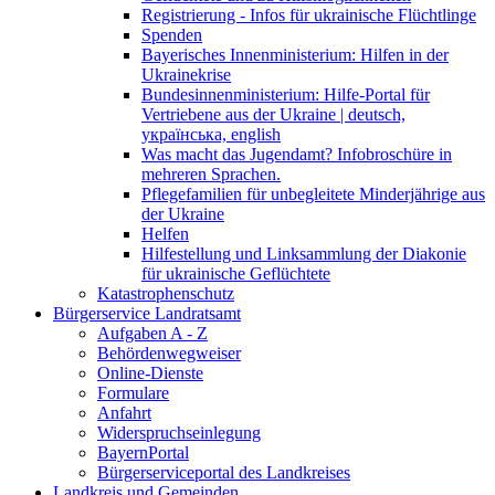
Registrierung - Infos für ukrainische Flüchtlinge
Spenden
Bayerisches Innenministerium: Hilfen in der
Ukrainekrise
Bundesinnenministerium: Hilfe-Portal für
Vertriebene aus der Ukraine | deutsch,
українська, english
Was macht das Jugendamt? Infobroschüre in
mehreren Sprachen.
Pflegefamilien für unbegleitete Minderjährige aus
der Ukraine
Helfen
Hilfestellung und Linksammlung der Diakonie
für ukrainische Geflüchtete
Katastrophenschutz
Bürgerservice Landratsamt
Aufgaben A - Z
Behördenwegweiser
Online-Dienste
Formulare
Anfahrt
Widerspruchseinlegung
BayernPortal
Bürgerserviceportal des Landkreises
Landkreis und Gemeinden