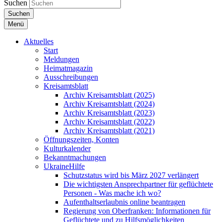
Suchen
Suchen
Menü
Aktuelles
Start
Meldungen
Heimatmagazin
Ausschreibungen
Kreisamtsblatt
Archiv Kreisamtsblatt (2025)
Archiv Kreisamtsblatt (2024)
Archiv Kreisamtsblatt (2023)
Archiv Kreisamtsblatt (2022)
Archiv Kreisamtsblatt (2021)
Öffnungszeiten, Konten
Kulturkalender
Bekanntmachungen
UkraineHilfe
Schutzstatus wird bis März 2027 verlängert
Die wichtigsten Ansprechpartner für geflüchtete
Personen - Was mache ich wo?
Aufenthaltserlaubnis online beantragen
Regierung von Oberfranken: Informationen für
Geflüchtete und zu Hilfsmöglichkeiten