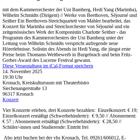
mit dem Kammerorchester der Uni Bamberg, Hedi Yang (Marimba),
Wilhelm Schmidts (Dirigent) // Werke von Beethoven, Séjourné und
Seither Ein Beethoven-Streichquartett von Mahler bearbeitet, das
Konzert für Marimba und Streichorchester von Séjourné und ein
zeitgenössisches Werk der Komponistin Charlotte Seither - das
Programm des Kammerorchesters der Uni Bamberg unter der
Leitung von Wilhelm Schmidts verspricht aufregende neue
Hörerlebnisse. Solistin des Abends ist Hedi Yang, die jüngst erste
Preise beim Thomann-Wettbewerb in Burgebrach und beim Fritz-
Gerber-Award des Lucerne Festival gewann.
Diese Veranstaltung im iCal-Format speichern
14. November 2025
19:30 Uhr
Kronach, Kreiskulturraum mit Theaterbistro
Siechenangerstraße 13
96317
Kronach
Konzert
Vier Konzerte erleben, drei Konzerte bezahlen: Einzelkonzert: € 19;
Einzelkonzert ermäßigt (Schwerbehinderte): € 9,50 // Abonnement:
€ 57 ; Abonnement ermäßigt (Schwerbehinderte): € 28,50 //
Schüler/-innen und Studierende: Eintritt frei
Abo jetzt buchen bei der vhs Kronach, Tel. 09261/606012, E-