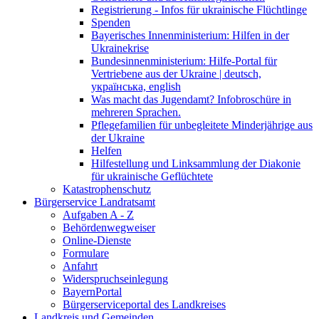
Registrierung - Infos für ukrainische Flüchtlinge
Spenden
Bayerisches Innenministerium: Hilfen in der
Ukrainekrise
Bundesinnenministerium: Hilfe-Portal für
Vertriebene aus der Ukraine | deutsch,
українська, english
Was macht das Jugendamt? Infobroschüre in
mehreren Sprachen.
Pflegefamilien für unbegleitete Minderjährige aus
der Ukraine
Helfen
Hilfestellung und Linksammlung der Diakonie
für ukrainische Geflüchtete
Katastrophenschutz
Bürgerservice Landratsamt
Aufgaben A - Z
Behördenwegweiser
Online-Dienste
Formulare
Anfahrt
Widerspruchseinlegung
BayernPortal
Bürgerserviceportal des Landkreises
Landkreis und Gemeinden