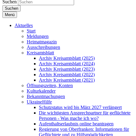
Suchen
Suchen
Menü
Aktuelles
Start
Meldungen
Heimatmagazin
Ausschreibungen
Kreisamtsblatt
Archiv Kreisamtsblatt (2025)
Archiv Kreisamtsblatt (2024)
Archiv Kreisamtsblatt (2023)
Archiv Kreisamtsblatt (2022)
Archiv Kreisamtsblatt (2021)
Öffnungszeiten, Konten
Kulturkalender
Bekanntmachungen
UkraineHilfe
Schutzstatus wird bis März 2027 verlängert
Die wichtigsten Ansprechpartner für geflüchtete
Personen - Was mache ich wo?
Aufenthaltserlaubnis online beantragen
Regierung von Oberfranken: Informationen für
Geflüchtete und zu Hilfsmöglichkeiten