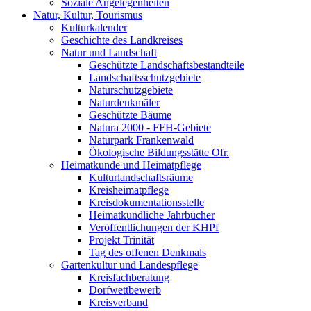
Soziale Angelegenheiten
Natur, Kultur, Tourismus
Kulturkalender
Geschichte des Landkreises
Natur und Landschaft
Geschützte Landschaftsbestandteile
Landschaftsschutzgebiete
Naturschutzgebiete
Naturdenkmäler
Geschützte Bäume
Natura 2000 - FFH-Gebiete
Naturpark Frankenwald
Ökologische Bildungsstätte Ofr.
Heimatkunde und Heimatpflege
Kulturlandschaftsräume
Kreisheimatpflege
Kreisdokumentationsstelle
Heimatkundliche Jahrbücher
Veröffentlichungen der KHPf
Projekt Trinität
Tag des offenen Denkmals
Gartenkultur und Landespflege
Kreisfachberatung
Dorfwettbewerb
Kreisverband