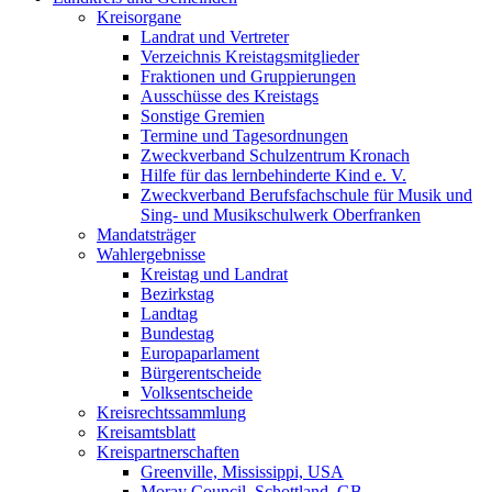
Kreisorgane
Landrat und Vertreter
Verzeichnis Kreistagsmitglieder
Fraktionen und Gruppierungen
Ausschüsse des Kreistags
Sonstige Gremien
Termine und Tagesordnungen
Zweckverband Schulzentrum Kronach
Hilfe für das lernbehinderte Kind e. V.
Zweckverband Berufsfachschule für Musik und
Sing- und Musikschulwerk Oberfranken
Mandatsträger
Wahlergebnisse
Kreistag und Landrat
Bezirkstag
Landtag
Bundestag
Europaparlament
Bürgerentscheide
Volksentscheide
Kreisrechtssammlung
Kreisamtsblatt
Kreispartnerschaften
Greenville, Mississippi, USA
Moray Council, Schottland, GB