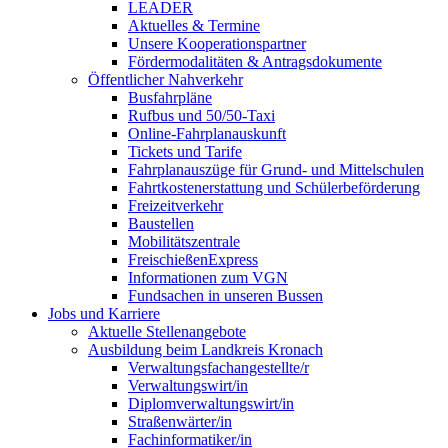
LEADER
Aktuelles & Termine
Unsere Kooperationspartner
Fördermodalitäten & Antragsdokumente
Öffentlicher Nahverkehr
Busfahrpläne
Rufbus und 50/50-Taxi
Online-Fahrplanauskunft
Tickets und Tarife
Fahrplanauszüge für Grund- und Mittelschulen
Fahrtkostenerstattung und Schülerbeförderung
Freizeitverkehr
Baustellen
Mobilitätszentrale
FreischießenExpress
Informationen zum VGN
Fundsachen in unseren Bussen
Jobs und Karriere
Aktuelle Stellenangebote
Ausbildung beim Landkreis Kronach
Verwaltungsfachangestellte/r
Verwaltungswirt/in
Diplomverwaltungswirt/in
Straßenwärter/in
Fachinformatiker/in