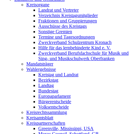
Kreisorgane
Landrat und Vertreter
Verzeichnis Kreistagsmitglieder
Fraktionen und Gruppierungen
Ausschüsse des Kreistags
Sonstige Gremien
Termine und Tagesordnungen
Zweckverband Schulzentrum Kronach
Hilfe für das lernbehinderte Kind e. V.
Zweckverband Berufsfachschule für Musik und
Sing- und Musikschulwerk Oberfranken
Mandatsträger
Wahlergebnisse
Kreistag und Landrat
Bezirkstag
Landtag
Bundestag
Europaparlament
Bürgerentscheide
Volksentscheide
Kreisrechtssammlung
Kreisamtsblatt
Kreispartnerschaften
Greenville, Mississippi, USA
Moray Council, Schottland, GB