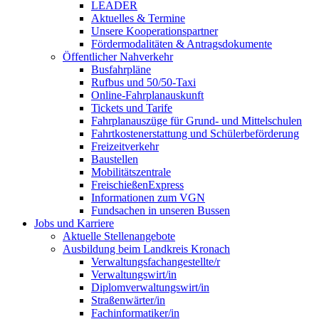
LEADER
Aktuelles & Termine
Unsere Kooperationspartner
Fördermodalitäten & Antragsdokumente
Öffentlicher Nahverkehr
Busfahrpläne
Rufbus und 50/50-Taxi
Online-Fahrplanauskunft
Tickets und Tarife
Fahrplanauszüge für Grund- und Mittelschulen
Fahrtkostenerstattung und Schülerbeförderung
Freizeitverkehr
Baustellen
Mobilitätszentrale
FreischießenExpress
Informationen zum VGN
Fundsachen in unseren Bussen
Jobs und Karriere
Aktuelle Stellenangebote
Ausbildung beim Landkreis Kronach
Verwaltungsfachangestellte/r
Verwaltungswirt/in
Diplomverwaltungswirt/in
Straßenwärter/in
Fachinformatiker/in