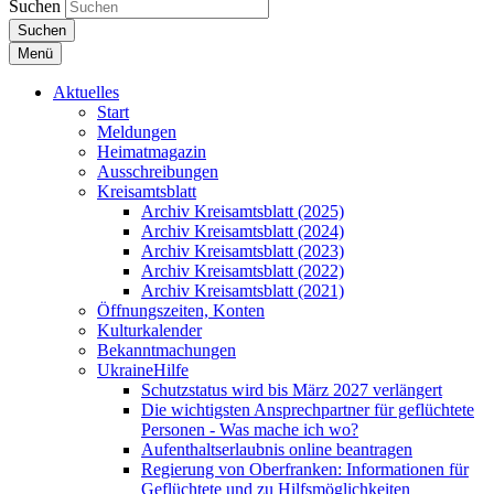
Suchen
Suchen
Menü
Aktuelles
Start
Meldungen
Heimatmagazin
Ausschreibungen
Kreisamtsblatt
Archiv Kreisamtsblatt (2025)
Archiv Kreisamtsblatt (2024)
Archiv Kreisamtsblatt (2023)
Archiv Kreisamtsblatt (2022)
Archiv Kreisamtsblatt (2021)
Öffnungszeiten, Konten
Kulturkalender
Bekanntmachungen
UkraineHilfe
Schutzstatus wird bis März 2027 verlängert
Die wichtigsten Ansprechpartner für geflüchtete
Personen - Was mache ich wo?
Aufenthaltserlaubnis online beantragen
Regierung von Oberfranken: Informationen für
Geflüchtete und zu Hilfsmöglichkeiten