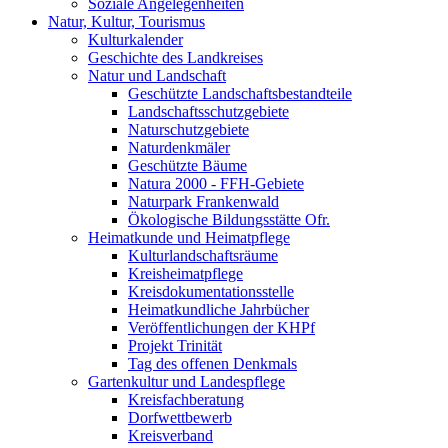
Soziale Angelegenheiten
Natur, Kultur, Tourismus
Kulturkalender
Geschichte des Landkreises
Natur und Landschaft
Geschützte Landschaftsbestandteile
Landschaftsschutzgebiete
Naturschutzgebiete
Naturdenkmäler
Geschützte Bäume
Natura 2000 - FFH-Gebiete
Naturpark Frankenwald
Ökologische Bildungsstätte Ofr.
Heimatkunde und Heimatpflege
Kulturlandschaftsräume
Kreisheimatpflege
Kreisdokumentationsstelle
Heimatkundliche Jahrbücher
Veröffentlichungen der KHPf
Projekt Trinität
Tag des offenen Denkmals
Gartenkultur und Landespflege
Kreisfachberatung
Dorfwettbewerb
Kreisverband