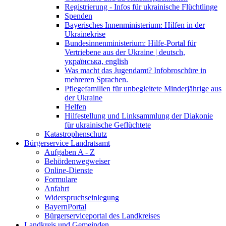
Registrierung - Infos für ukrainische Flüchtlinge
Spenden
Bayerisches Innenministerium: Hilfen in der
Ukrainekrise
Bundesinnenministerium: Hilfe-Portal für
Vertriebene aus der Ukraine | deutsch,
українська, english
Was macht das Jugendamt? Infobroschüre in
mehreren Sprachen.
Pflegefamilien für unbegleitete Minderjährige aus
der Ukraine
Helfen
Hilfestellung und Linksammlung der Diakonie
für ukrainische Geflüchtete
Katastrophenschutz
Bürgerservice Landratsamt
Aufgaben A - Z
Behördenwegweiser
Online-Dienste
Formulare
Anfahrt
Widerspruchseinlegung
BayernPortal
Bürgerserviceportal des Landkreises
Landkreis und Gemeinden