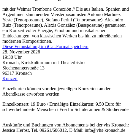
mit der Weimar Trombone Conexión // Die aus Italien, Spanien und
Argentinien stammenden Meisterposaunisten Antonio Martinez
Yeste (Tenorposaune), Stefano Perini (Tenorposaune), Alejandro
Ruiz (Tenorposaune), Alexis González (Bassposaune) garantieren
ein Konzert voller Energie, Emotion und musikalischer
Entdeckungen, von klassischen Werken bis hin zu mitreißenden
modernen Kompositionen.
Diese Veranstaltung im iCal-Format speichern
28. November 2026
19:30 Uhr
Kronach, Kreiskulturraum mit Theaterbistro
Siechenangerstraße 13
96317
Kronach
Konzert
Einzelkarten können vor den jeweiligen Konzerten an der
Abendkasse erworben werden
Einzelkonzert: 19 Euro / Ermäßigte Einzelkarten: 9,50 Euro für
schwerbehinderte Menschen / Frei für Schüler:innen & Studierende
Auskünfte und Buchungen von Abonnements bei der vhs Kronach:
Jessica Herbst, Tel. 09261/606012, E-Mail: info@vhs-kronach.de