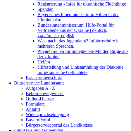
Registrierung - Infos für ukrainische Flüchtlinge
Spenden
Bayerisches Innenministerium: Hilfen in der
Ukrainekrise
Bundesinnenministerium: Hilfe-Portal für
Vertriebene aus der Ukraine | deutsch,
українська, english
Was macht das Jugendamt? Infobroschüre in
mehreren Sprachen.
Pflegefamilien für unbegleitete Minderjährige aus
der Ukraine
Helfen
Hilfestellung und Linksammlung der Diakonie
für ukrainische Geflüchtete
Katastrophenschutz
Bürgerservice Landratsamt
Aufgaben A - Z
Behördenwegweiser
Online-Dienste
Formulare
Anfahrt
Widerspruchseinlegung
BayernPortal
Bürgerserviceportal des Landkreises
Landkreis und Gemeinden