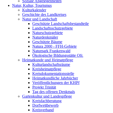
Soziale Angelegenheiten
Natur, Kultur, Tourismus
Kulturkalender
Geschichte des Landkreises
Natur und Landschaft
Geschützte Landschaftsbestandteile
Landschaftsschutzgebiete
Naturschutzgebiete
Naturdenkmäler
Geschützte Bäume
Natura 2000 - FFH-Gebiete
Naturpark Frankenwald
Ökologische Bildungsstätte Ofr.
Heimatkunde und Heimatpflege
Kulturlandschaftsräume
Kreisheimatpflege
Kreisdokumentationsstelle
Heimatkundliche Jahrbücher
Veröffentlichungen der KHPf
Projekt Trinität
Tag des offenen Denkmals
Gartenkultur und Landespflege
Kreisfachberatung
Dorfwettbewerb
Kreisverband