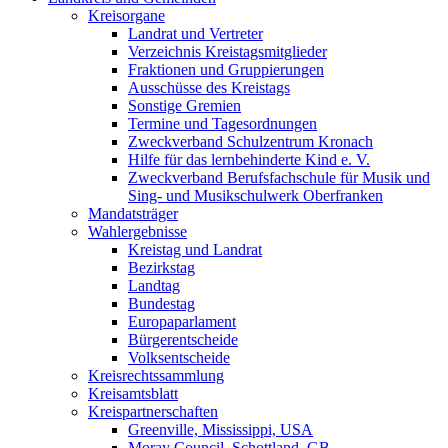
Kreisorgane
Landrat und Vertreter
Verzeichnis Kreistagsmitglieder
Fraktionen und Gruppierungen
Ausschüsse des Kreistags
Sonstige Gremien
Termine und Tagesordnungen
Zweckverband Schulzentrum Kronach
Hilfe für das lernbehinderte Kind e. V.
Zweckverband Berufsfachschule für Musik und
Sing- und Musikschulwerk Oberfranken
Mandatsträger
Wahlergebnisse
Kreistag und Landrat
Bezirkstag
Landtag
Bundestag
Europaparlament
Bürgerentscheide
Volksentscheide
Kreisrechtssammlung
Kreisamtsblatt
Kreispartnerschaften
Greenville, Mississippi, USA
Moray Council, Schottland, GB