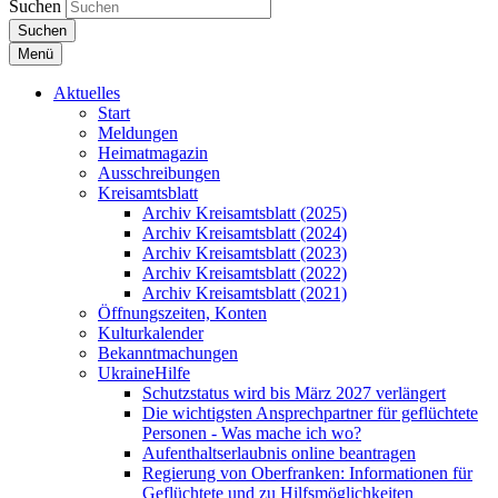
Suchen
Suchen
Menü
Aktuelles
Start
Meldungen
Heimatmagazin
Ausschreibungen
Kreisamtsblatt
Archiv Kreisamtsblatt (2025)
Archiv Kreisamtsblatt (2024)
Archiv Kreisamtsblatt (2023)
Archiv Kreisamtsblatt (2022)
Archiv Kreisamtsblatt (2021)
Öffnungszeiten, Konten
Kulturkalender
Bekanntmachungen
UkraineHilfe
Schutzstatus wird bis März 2027 verlängert
Die wichtigsten Ansprechpartner für geflüchtete
Personen - Was mache ich wo?
Aufenthaltserlaubnis online beantragen
Regierung von Oberfranken: Informationen für
Geflüchtete und zu Hilfsmöglichkeiten