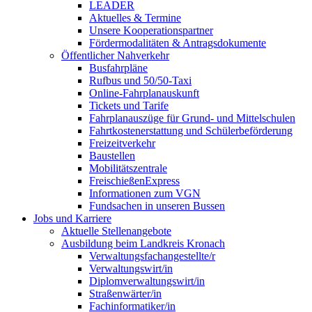
LEADER
Aktuelles & Termine
Unsere Kooperationspartner
Fördermodalitäten & Antragsdokumente
Öffentlicher Nahverkehr
Busfahrpläne
Rufbus und 50/50-Taxi
Online-Fahrplanauskunft
Tickets und Tarife
Fahrplanauszüge für Grund- und Mittelschulen
Fahrtkostenerstattung und Schülerbeförderung
Freizeitverkehr
Baustellen
Mobilitätszentrale
FreischießenExpress
Informationen zum VGN
Fundsachen in unseren Bussen
Jobs und Karriere
Aktuelle Stellenangebote
Ausbildung beim Landkreis Kronach
Verwaltungsfachangestellte/r
Verwaltungswirt/in
Diplomverwaltungswirt/in
Straßenwärter/in
Fachinformatiker/in