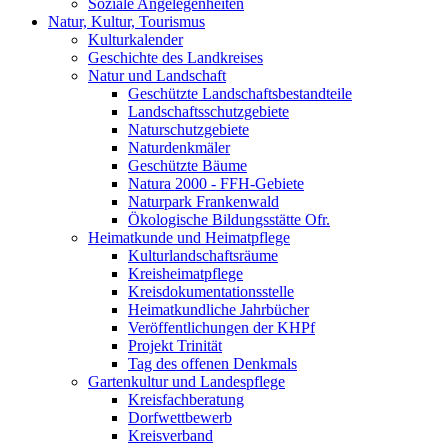
Soziale Angelegenheiten
Natur, Kultur, Tourismus
Kulturkalender
Geschichte des Landkreises
Natur und Landschaft
Geschützte Landschaftsbestandteile
Landschaftsschutzgebiete
Naturschutzgebiete
Naturdenkmäler
Geschützte Bäume
Natura 2000 - FFH-Gebiete
Naturpark Frankenwald
Ökologische Bildungsstätte Ofr.
Heimatkunde und Heimatpflege
Kulturlandschaftsräume
Kreisheimatpflege
Kreisdokumentationsstelle
Heimatkundliche Jahrbücher
Veröffentlichungen der KHPf
Projekt Trinität
Tag des offenen Denkmals
Gartenkultur und Landespflege
Kreisfachberatung
Dorfwettbewerb
Kreisverband