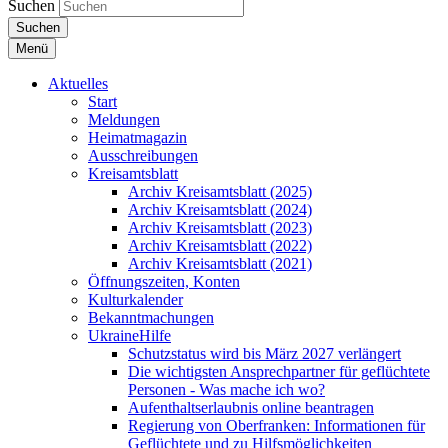
Suchen
Suchen
Menü
Aktuelles
Start
Meldungen
Heimatmagazin
Ausschreibungen
Kreisamtsblatt
Archiv Kreisamtsblatt (2025)
Archiv Kreisamtsblatt (2024)
Archiv Kreisamtsblatt (2023)
Archiv Kreisamtsblatt (2022)
Archiv Kreisamtsblatt (2021)
Öffnungszeiten, Konten
Kulturkalender
Bekanntmachungen
UkraineHilfe
Schutzstatus wird bis März 2027 verlängert
Die wichtigsten Ansprechpartner für geflüchtete
Personen - Was mache ich wo?
Aufenthaltserlaubnis online beantragen
Regierung von Oberfranken: Informationen für
Geflüchtete und zu Hilfsmöglichkeiten