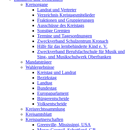
Kreisorgane
Landrat und Vertreter
Verzeichnis Kreistagsmitglieder
Fraktionen und Gruppierungen
Ausschüsse des Kreistags
Sonstige Gremien
Termine und Tagesordnungen
Zweckverband Schulzentrum Kronach
Hilfe für das lernbehinderte Kind e. V.
Zweckverband Berufsfachschule für Musik und
Sing- und Musikschulwerk Oberfranken
Mandatsträger
Wahlergebnisse
Kreistag und Landrat
Bezirkstag
Landtag
Bundestag
Europaparlament
Bürgerentscheide
Volksentscheide
Kreisrechtssammlung
Kreisamtsblatt
Kreispartnerschaften
Greenville, Mississippi, USA
Moray Council, Schottland, GB