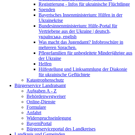
Registrierung - Infos für ukrainische Flüchtlinge
Spenden
Bayerisches Innenministerium: Hilfen in der
Ukrainekrise
Bundesinnenministerium: Hilfe-Portal für
Vertriebene aus der Ukraine | deutsch,
українська, english
Was macht das Jugendamt? Infobroschüre in
mehreren Sprachen.
Pflegefamilien für unbegleitete Minderjährige aus
der Ukraine
Helfen
Hilfestellung und Linksammlung der Diakonie
für ukrainische Geflüchtete
Katastrophenschutz
Bürgerservice Landratsamt
Aufgaben A - Z
Behördenwegweiser
Online-Dienste
Formulare
Anfahrt
Widerspruchseinlegung
BayernPortal
Bürgerserviceportal des Landkreises
Landkreis und Gemeinden