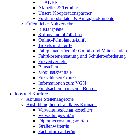
LEADER
Aktuelles & Termine
Unsere Kooperationspartner
Fördermodalitäten & Antragsdokumente
Öffentlicher Nahverkehr
Busfahrpläne
Rufbus und 50/50-Taxi
Online-Fahrplanauskunft
Tickets und Tarife
Fahrplanauszüge für Grund- und Mittelschulen
Fahrtkostenerstattung und Schülerbeförderung
Freizeitverkehr
Baustellen
Mobilitätszentrale
FreischießenExpress
Informationen zum VGN
Fundsachen in unseren Bussen
Jobs und Karriere
Aktuelle Stellenangebote
Ausbildung beim Landkreis Kronach
Verwaltungsfachangestellte/r
Verwaltungswirt/in
Diplomverwaltungswirt/in
Straßenwärter/in
Fachinformatiker/in