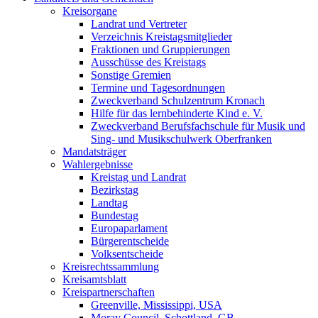
Kreisorgane
Landrat und Vertreter
Verzeichnis Kreistagsmitglieder
Fraktionen und Gruppierungen
Ausschüsse des Kreistags
Sonstige Gremien
Termine und Tagesordnungen
Zweckverband Schulzentrum Kronach
Hilfe für das lernbehinderte Kind e. V.
Zweckverband Berufsfachschule für Musik und
Sing- und Musikschulwerk Oberfranken
Mandatsträger
Wahlergebnisse
Kreistag und Landrat
Bezirkstag
Landtag
Bundestag
Europaparlament
Bürgerentscheide
Volksentscheide
Kreisrechtssammlung
Kreisamtsblatt
Kreispartnerschaften
Greenville, Mississippi, USA
Moray Council, Schottland, GB