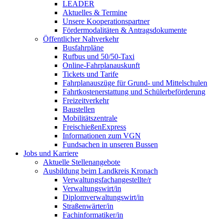
LEADER
Aktuelles & Termine
Unsere Kooperationspartner
Fördermodalitäten & Antragsdokumente
Öffentlicher Nahverkehr
Busfahrpläne
Rufbus und 50/50-Taxi
Online-Fahrplanauskunft
Tickets und Tarife
Fahrplanauszüge für Grund- und Mittelschulen
Fahrtkostenerstattung und Schülerbeförderung
Freizeitverkehr
Baustellen
Mobilitätszentrale
FreischießenExpress
Informationen zum VGN
Fundsachen in unseren Bussen
Jobs und Karriere
Aktuelle Stellenangebote
Ausbildung beim Landkreis Kronach
Verwaltungsfachangestellte/r
Verwaltungswirt/in
Diplomverwaltungswirt/in
Straßenwärter/in
Fachinformatiker/in