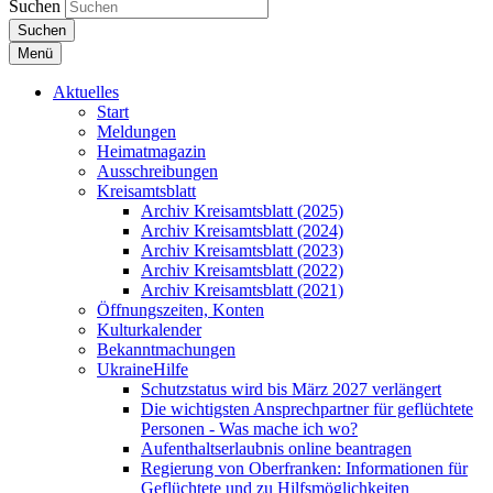
Suchen
Suchen
Menü
Aktuelles
Start
Meldungen
Heimatmagazin
Ausschreibungen
Kreisamtsblatt
Archiv Kreisamtsblatt (2025)
Archiv Kreisamtsblatt (2024)
Archiv Kreisamtsblatt (2023)
Archiv Kreisamtsblatt (2022)
Archiv Kreisamtsblatt (2021)
Öffnungszeiten, Konten
Kulturkalender
Bekanntmachungen
UkraineHilfe
Schutzstatus wird bis März 2027 verlängert
Die wichtigsten Ansprechpartner für geflüchtete
Personen - Was mache ich wo?
Aufenthaltserlaubnis online beantragen
Regierung von Oberfranken: Informationen für
Geflüchtete und zu Hilfsmöglichkeiten