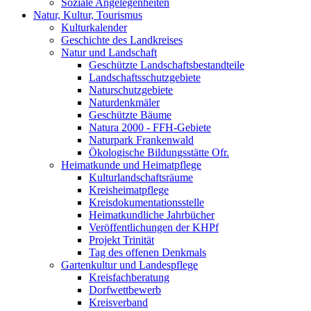
Soziale Angelegenheiten
Natur, Kultur, Tourismus
Kulturkalender
Geschichte des Landkreises
Natur und Landschaft
Geschützte Landschaftsbestandteile
Landschaftsschutzgebiete
Naturschutzgebiete
Naturdenkmäler
Geschützte Bäume
Natura 2000 - FFH-Gebiete
Naturpark Frankenwald
Ökologische Bildungsstätte Ofr.
Heimatkunde und Heimatpflege
Kulturlandschaftsräume
Kreisheimatpflege
Kreisdokumentationsstelle
Heimatkundliche Jahrbücher
Veröffentlichungen der KHPf
Projekt Trinität
Tag des offenen Denkmals
Gartenkultur und Landespflege
Kreisfachberatung
Dorfwettbewerb
Kreisverband