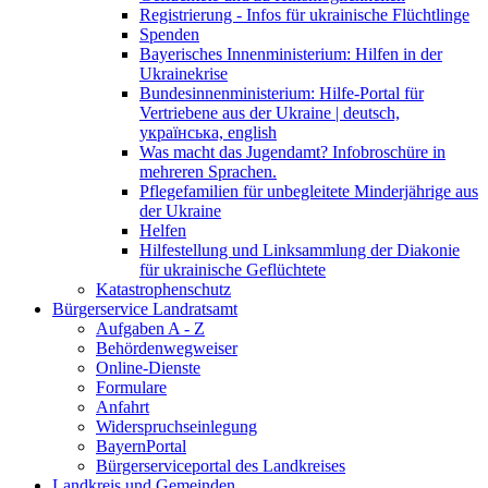
Registrierung - Infos für ukrainische Flüchtlinge
Spenden
Bayerisches Innenministerium: Hilfen in der
Ukrainekrise
Bundesinnenministerium: Hilfe-Portal für
Vertriebene aus der Ukraine | deutsch,
українська, english
Was macht das Jugendamt? Infobroschüre in
mehreren Sprachen.
Pflegefamilien für unbegleitete Minderjährige aus
der Ukraine
Helfen
Hilfestellung und Linksammlung der Diakonie
für ukrainische Geflüchtete
Katastrophenschutz
Bürgerservice Landratsamt
Aufgaben A - Z
Behördenwegweiser
Online-Dienste
Formulare
Anfahrt
Widerspruchseinlegung
BayernPortal
Bürgerserviceportal des Landkreises
Landkreis und Gemeinden