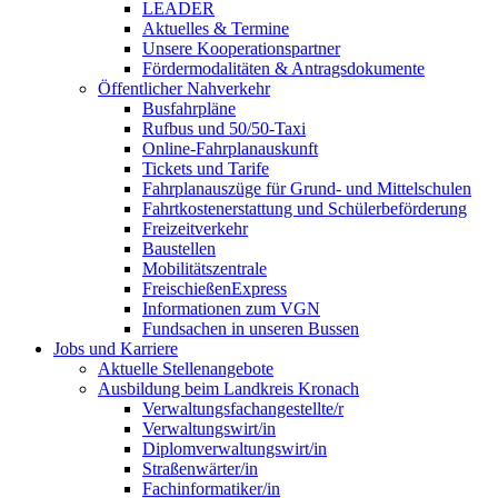
LEADER
Aktuelles & Termine
Unsere Kooperationspartner
Fördermodalitäten & Antragsdokumente
Öffentlicher Nahverkehr
Busfahrpläne
Rufbus und 50/50-Taxi
Online-Fahrplanauskunft
Tickets und Tarife
Fahrplanauszüge für Grund- und Mittelschulen
Fahrtkostenerstattung und Schülerbeförderung
Freizeitverkehr
Baustellen
Mobilitätszentrale
FreischießenExpress
Informationen zum VGN
Fundsachen in unseren Bussen
Jobs und Karriere
Aktuelle Stellenangebote
Ausbildung beim Landkreis Kronach
Verwaltungsfachangestellte/r
Verwaltungswirt/in
Diplomverwaltungswirt/in
Straßenwärter/in
Fachinformatiker/in