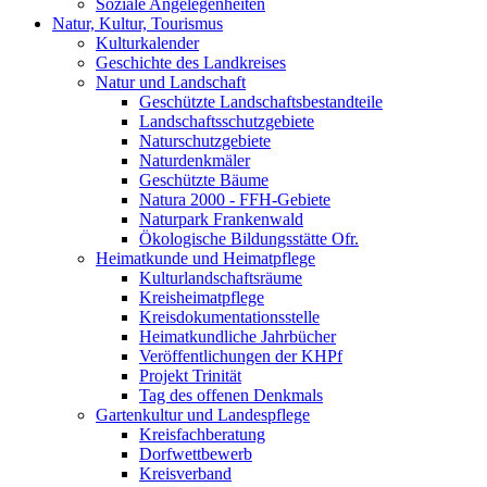
Soziale Angelegenheiten
Natur, Kultur, Tourismus
Kulturkalender
Geschichte des Landkreises
Natur und Landschaft
Geschützte Landschaftsbestandteile
Landschaftsschutzgebiete
Naturschutzgebiete
Naturdenkmäler
Geschützte Bäume
Natura 2000 - FFH-Gebiete
Naturpark Frankenwald
Ökologische Bildungsstätte Ofr.
Heimatkunde und Heimatpflege
Kulturlandschaftsräume
Kreisheimatpflege
Kreisdokumentationsstelle
Heimatkundliche Jahrbücher
Veröffentlichungen der KHPf
Projekt Trinität
Tag des offenen Denkmals
Gartenkultur und Landespflege
Kreisfachberatung
Dorfwettbewerb
Kreisverband