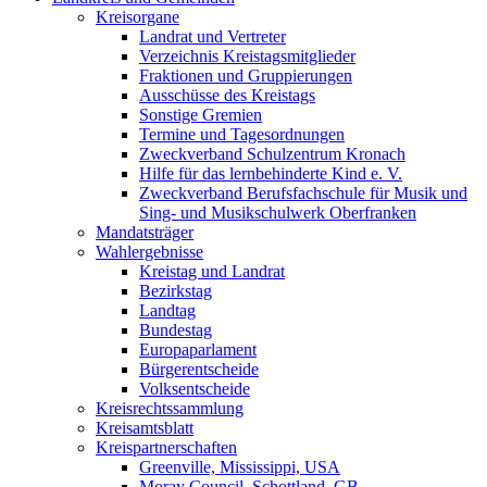
Kreisorgane
Landrat und Vertreter
Verzeichnis Kreistagsmitglieder
Fraktionen und Gruppierungen
Ausschüsse des Kreistags
Sonstige Gremien
Termine und Tagesordnungen
Zweckverband Schulzentrum Kronach
Hilfe für das lernbehinderte Kind e. V.
Zweckverband Berufsfachschule für Musik und
Sing- und Musikschulwerk Oberfranken
Mandatsträger
Wahlergebnisse
Kreistag und Landrat
Bezirkstag
Landtag
Bundestag
Europaparlament
Bürgerentscheide
Volksentscheide
Kreisrechtssammlung
Kreisamtsblatt
Kreispartnerschaften
Greenville, Mississippi, USA
Moray Council, Schottland, GB