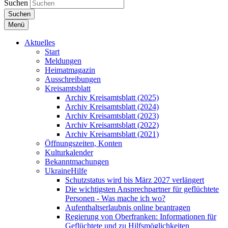
Suchen
Suchen
Menü
Aktuelles
Start
Meldungen
Heimatmagazin
Ausschreibungen
Kreisamtsblatt
Archiv Kreisamtsblatt (2025)
Archiv Kreisamtsblatt (2024)
Archiv Kreisamtsblatt (2023)
Archiv Kreisamtsblatt (2022)
Archiv Kreisamtsblatt (2021)
Öffnungszeiten, Konten
Kulturkalender
Bekanntmachungen
UkraineHilfe
Schutzstatus wird bis März 2027 verlängert
Die wichtigsten Ansprechpartner für geflüchtete
Personen - Was mache ich wo?
Aufenthaltserlaubnis online beantragen
Regierung von Oberfranken: Informationen für
Geflüchtete und zu Hilfsmöglichkeiten