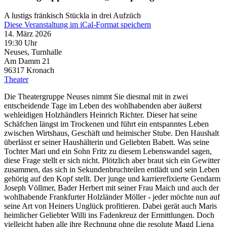
A lustigs fränkisch Stückla in drei Aufzüch
Diese Veranstaltung im iCal-Format speichern
14. März 2026
19:30 Uhr
Neuses, Turnhalle
Am Damm 21
96317
Kronach
Theater
Die Theatergruppe Neuses nimmt Sie diesmal mit in zwei
entscheidende Tage im Leben des wohlhabenden aber äußerst
wehleidigen Holzhändlers Heinrich Richter. Dieser hat seine
Schäfchen längst im Trockenen und führt ein entspanntes Leben
zwischen Wirtshaus, Geschäft und heimischer Stube. Den Haushalt
überlässt er seiner Haushälterin und Geliebten Babett. Was seine
Tochter Mari und ein Sohn Fritz zu diesem Lebenswandel sagen,
diese Frage stellt er sich nicht. Plötzlich aber braut sich ein Gewitter
zusammen, das sich in Sekundenbruchteilen entlädt und sein Leben
gehörig auf den Kopf stellt. Der junge und karrierefixierte Gendarm
Joseph Völlmer, Bader Herbert mit seiner Frau Maich und auch der
wohlhabende Frankfurter Holzländer Möller - jeder möchte nun auf
seine Art von Heiners Unglück profitieren. Dabei gerät auch Maris
heimlicher Geliebter Willi ins Fadenkreuz der Ermittlungen. Doch
vielleicht haben alle ihre Rechnung ohne die resolute Magd Liena