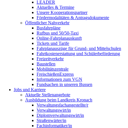
LEADER
Aktuelles & Termine
Unsere Kooperationspartner
Fördermodalitäten & Antragsdokumente
Öffentlicher Nahverkehr
Busfahrpläne
Rufbus und 50/50-Taxi
Online-Fahrplanauskunft
Tickets und Tarife
Fahrplanauszüge für Grund- und Mittelschulen
Fahrtkostenerstattung und Schülerbeförderung
Freizeitverkehr
Baustellen
Mobilitätszentrale
FreischießenExpress
Informationen zum VGN
Fundsachen in unseren Bussen
Jobs und Karriere
Aktuelle Stellenangebote
Ausbildung beim Landkreis Kronach
Verwaltungsfachangestellte/r
Verwaltungswirt/in
Diplomverwaltungswirt/in
Straßenwärter/in
Fachinformatiker/in