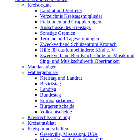
Kreisorgane
Landrat und Vertreter
Verzeichnis Kreistagsmitglieder
Fraktionen und Gruppierungen
Ausschüsse des Kreistags
Sonstige Gremien
Termine und Tagesordnungen
Zweckverband Schulzentrum Kronach
Hilfe für das lernbehinderte Kind e. V.
Zweckverband Berufsfachschule für Musik und
Sing- und Musikschulwerk Oberfranken
Mandatsträger
Wahlergebnisse
Kreistag und Landrat
Bezirkstag
Landtag
Bundestag
Europaparlament
Bürgerentscheide
Volksentscheide
Kreisrechtssammlung
Kreisamtsblatt
Kreispartnerschaften
Greenville, Mississippi, USA
Moray Council, Schottland, GB