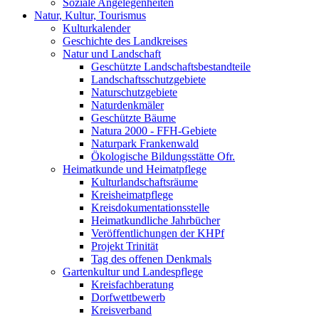
Soziale Angelegenheiten
Natur, Kultur, Tourismus
Kulturkalender
Geschichte des Landkreises
Natur und Landschaft
Geschützte Landschaftsbestandteile
Landschaftsschutzgebiete
Naturschutzgebiete
Naturdenkmäler
Geschützte Bäume
Natura 2000 - FFH-Gebiete
Naturpark Frankenwald
Ökologische Bildungsstätte Ofr.
Heimatkunde und Heimatpflege
Kulturlandschaftsräume
Kreisheimatpflege
Kreisdokumentationsstelle
Heimatkundliche Jahrbücher
Veröffentlichungen der KHPf
Projekt Trinität
Tag des offenen Denkmals
Gartenkultur und Landespflege
Kreisfachberatung
Dorfwettbewerb
Kreisverband