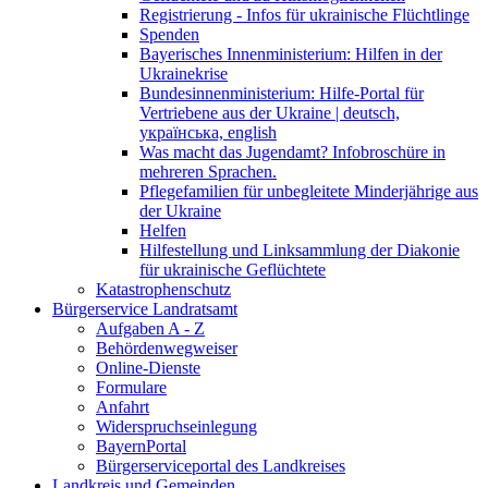
Registrierung - Infos für ukrainische Flüchtlinge
Spenden
Bayerisches Innenministerium: Hilfen in der
Ukrainekrise
Bundesinnenministerium: Hilfe-Portal für
Vertriebene aus der Ukraine | deutsch,
українська, english
Was macht das Jugendamt? Infobroschüre in
mehreren Sprachen.
Pflegefamilien für unbegleitete Minderjährige aus
der Ukraine
Helfen
Hilfestellung und Linksammlung der Diakonie
für ukrainische Geflüchtete
Katastrophenschutz
Bürgerservice Landratsamt
Aufgaben A - Z
Behördenwegweiser
Online-Dienste
Formulare
Anfahrt
Widerspruchseinlegung
BayernPortal
Bürgerserviceportal des Landkreises
Landkreis und Gemeinden