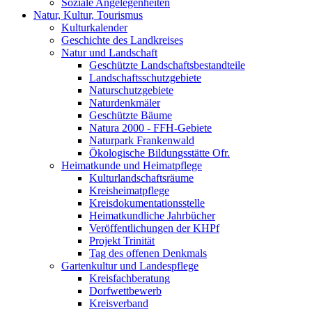
Soziale Angelegenheiten
Natur, Kultur, Tourismus
Kulturkalender
Geschichte des Landkreises
Natur und Landschaft
Geschützte Landschaftsbestandteile
Landschaftsschutzgebiete
Naturschutzgebiete
Naturdenkmäler
Geschützte Bäume
Natura 2000 - FFH-Gebiete
Naturpark Frankenwald
Ökologische Bildungsstätte Ofr.
Heimatkunde und Heimatpflege
Kulturlandschaftsräume
Kreisheimatpflege
Kreisdokumentationsstelle
Heimatkundliche Jahrbücher
Veröffentlichungen der KHPf
Projekt Trinität
Tag des offenen Denkmals
Gartenkultur und Landespflege
Kreisfachberatung
Dorfwettbewerb
Kreisverband