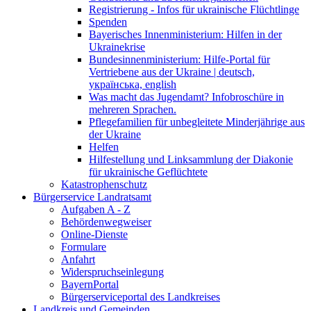
Registrierung - Infos für ukrainische Flüchtlinge
Spenden
Bayerisches Innenministerium: Hilfen in der
Ukrainekrise
Bundesinnenministerium: Hilfe-Portal für
Vertriebene aus der Ukraine | deutsch,
українська, english
Was macht das Jugendamt? Infobroschüre in
mehreren Sprachen.
Pflegefamilien für unbegleitete Minderjährige aus
der Ukraine
Helfen
Hilfestellung und Linksammlung der Diakonie
für ukrainische Geflüchtete
Katastrophenschutz
Bürgerservice Landratsamt
Aufgaben A - Z
Behördenwegweiser
Online-Dienste
Formulare
Anfahrt
Widerspruchseinlegung
BayernPortal
Bürgerserviceportal des Landkreises
Landkreis und Gemeinden