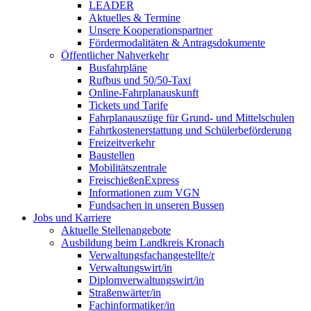
LEADER
Aktuelles & Termine
Unsere Kooperationspartner
Fördermodalitäten & Antragsdokumente
Öffentlicher Nahverkehr
Busfahrpläne
Rufbus und 50/50-Taxi
Online-Fahrplanauskunft
Tickets und Tarife
Fahrplanauszüge für Grund- und Mittelschulen
Fahrtkostenerstattung und Schülerbeförderung
Freizeitverkehr
Baustellen
Mobilitätszentrale
FreischießenExpress
Informationen zum VGN
Fundsachen in unseren Bussen
Jobs und Karriere
Aktuelle Stellenangebote
Ausbildung beim Landkreis Kronach
Verwaltungsfachangestellte/r
Verwaltungswirt/in
Diplomverwaltungswirt/in
Straßenwärter/in
Fachinformatiker/in