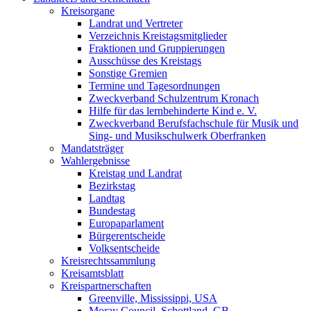
Kreisorgane
Landrat und Vertreter
Verzeichnis Kreistagsmitglieder
Fraktionen und Gruppierungen
Ausschüsse des Kreistags
Sonstige Gremien
Termine und Tagesordnungen
Zweckverband Schulzentrum Kronach
Hilfe für das lernbehinderte Kind e. V.
Zweckverband Berufsfachschule für Musik und
Sing- und Musikschulwerk Oberfranken
Mandatsträger
Wahlergebnisse
Kreistag und Landrat
Bezirkstag
Landtag
Bundestag
Europaparlament
Bürgerentscheide
Volksentscheide
Kreisrechtssammlung
Kreisamtsblatt
Kreispartnerschaften
Greenville, Mississippi, USA
Moray Council, Schottland, GB