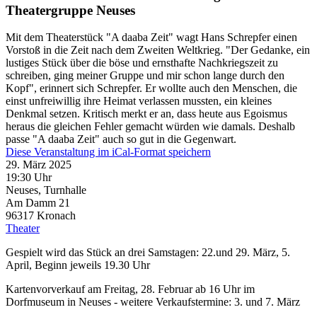
Theatergruppe Neuses
Mit dem Theaterstück "A daaba Zeit" wagt Hans Schrepfer einen
Vorstoß in die Zeit nach dem Zweiten Weltkrieg. "Der Gedanke, ein
lustiges Stück über die böse und ernsthafte Nachkriegszeit zu
schreiben, ging meiner Gruppe und mir schon lange durch den
Kopf", erinnert sich Schrepfer. Er wollte auch den Menschen, die
einst unfreiwillig ihre Heimat verlassen mussten, ein kleines
Denkmal setzen. Kritisch merkt er an, dass heute aus Egoismus
heraus die gleichen Fehler gemacht würden wie damals. Deshalb
passe "A daaba Zeit" auch so gut in die Gegenwart.
Diese Veranstaltung im iCal-Format speichern
29. März 2025
19:30 Uhr
Neuses, Turnhalle
Am Damm 21
96317
Kronach
Theater
Gespielt wird das Stück an drei Samstagen: 22.und 29. März, 5.
April, Beginn jeweils 19.30 Uhr
Kartenvorverkauf am Freitag, 28. Februar ab 16 Uhr im
Dorfmuseum in Neuses - weitere Verkaufstermine: 3. und 7. März