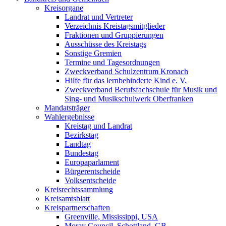
Kreisorgane
Landrat und Vertreter
Verzeichnis Kreistagsmitglieder
Fraktionen und Gruppierungen
Ausschüsse des Kreistags
Sonstige Gremien
Termine und Tagesordnungen
Zweckverband Schulzentrum Kronach
Hilfe für das lernbehinderte Kind e. V.
Zweckverband Berufsfachschule für Musik und
Sing- und Musikschulwerk Oberfranken
Mandatsträger
Wahlergebnisse
Kreistag und Landrat
Bezirkstag
Landtag
Bundestag
Europaparlament
Bürgerentscheide
Volksentscheide
Kreisrechtssammlung
Kreisamtsblatt
Kreispartnerschaften
Greenville, Mississippi, USA
Moray Council, Schottland, GB