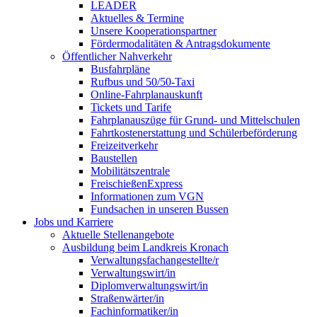
LEADER
Aktuelles & Termine
Unsere Kooperationspartner
Fördermodalitäten & Antragsdokumente
Öffentlicher Nahverkehr
Busfahrpläne
Rufbus und 50/50-Taxi
Online-Fahrplanauskunft
Tickets und Tarife
Fahrplanauszüge für Grund- und Mittelschulen
Fahrtkostenerstattung und Schülerbeförderung
Freizeitverkehr
Baustellen
Mobilitätszentrale
FreischießenExpress
Informationen zum VGN
Fundsachen in unseren Bussen
Jobs und Karriere
Aktuelle Stellenangebote
Ausbildung beim Landkreis Kronach
Verwaltungsfachangestellte/r
Verwaltungswirt/in
Diplomverwaltungswirt/in
Straßenwärter/in
Fachinformatiker/in