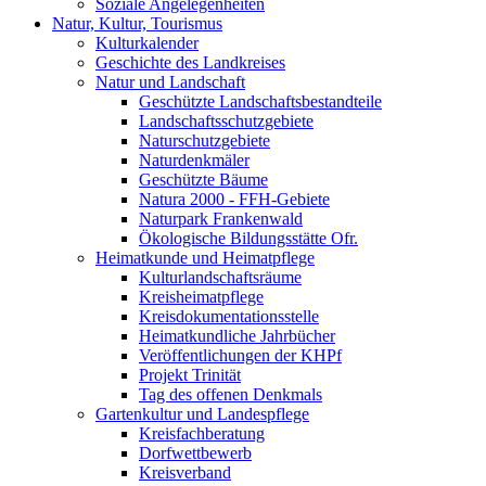
Soziale Angelegenheiten
Natur, Kultur, Tourismus
Kulturkalender
Geschichte des Landkreises
Natur und Landschaft
Geschützte Landschaftsbestandteile
Landschaftsschutzgebiete
Naturschutzgebiete
Naturdenkmäler
Geschützte Bäume
Natura 2000 - FFH-Gebiete
Naturpark Frankenwald
Ökologische Bildungsstätte Ofr.
Heimatkunde und Heimatpflege
Kulturlandschaftsräume
Kreisheimatpflege
Kreisdokumentationsstelle
Heimatkundliche Jahrbücher
Veröffentlichungen der KHPf
Projekt Trinität
Tag des offenen Denkmals
Gartenkultur und Landespflege
Kreisfachberatung
Dorfwettbewerb
Kreisverband