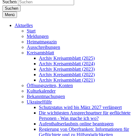
Suchen
Suchen
Menü
Aktuelles
Start
Meldungen
Heimatmagazin
Ausschreibungen
Kreisamtsblatt
Archiv Kreisamtsblatt (2025)
Archiv Kreisamtsblatt (2024)
Archiv Kreisamtsblatt (2023)
Archiv Kreisamtsblatt (2022)
Archiv Kreisamtsblatt (2021)
Öffnungszeiten, Konten
Kulturkalender
Bekanntmachungen
UkraineHilfe
Schutzstatus wird bis März 2027 verlängert
Die wichtigsten Ansprechpartner für geflüchtete
Personen - Was mache ich wo?
Aufenthaltserlaubnis online beantragen
Regierung von Oberfranken: Informationen für
Geflüchtete und zu Hilfsmöglichkeiten