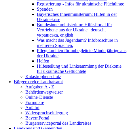
Registrierung - Infos für ukrainische Flüchtlinge
Spenden
Bayerisches Innenministerium: Hilfen in der
Ukrainekrise
Bundesinnenministerium: Hilfe-Portal für
Vertriebene aus der Ukraine | deutsch,
українська, english
Was macht das Jugendamt? Infobroschüre in
mehreren Sprachen.
Pflegefamilien für unbegleitete Minderjährige aus
der Ukraine
Helfen
Hilfestellung und Linksammlung der Diakonie
für ukrainische Geflüchtete
Katastrophenschutz
Bürgerservice Landratsamt
Aufgaben A - Z
Behördenwegweiser
Online-Dienste
Formulare
Anfahrt
Widerspruchseinlegung
BayernPortal
Bürgerserviceportal des Landkreises
Landkreis und Gemeinden