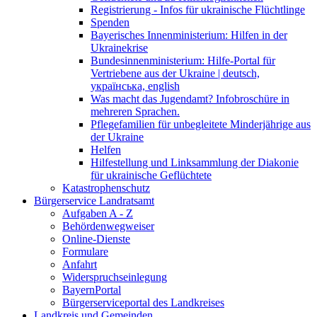
Registrierung - Infos für ukrainische Flüchtlinge
Spenden
Bayerisches Innenministerium: Hilfen in der
Ukrainekrise
Bundesinnenministerium: Hilfe-Portal für
Vertriebene aus der Ukraine | deutsch,
українська, english
Was macht das Jugendamt? Infobroschüre in
mehreren Sprachen.
Pflegefamilien für unbegleitete Minderjährige aus
der Ukraine
Helfen
Hilfestellung und Linksammlung der Diakonie
für ukrainische Geflüchtete
Katastrophenschutz
Bürgerservice Landratsamt
Aufgaben A - Z
Behördenwegweiser
Online-Dienste
Formulare
Anfahrt
Widerspruchseinlegung
BayernPortal
Bürgerserviceportal des Landkreises
Landkreis und Gemeinden