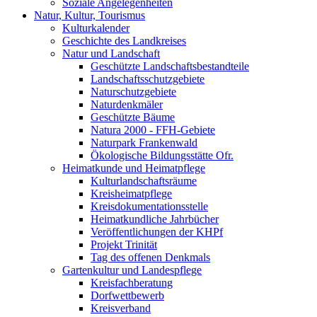
Soziale Angelegenheiten
Natur, Kultur, Tourismus
Kulturkalender
Geschichte des Landkreises
Natur und Landschaft
Geschützte Landschaftsbestandteile
Landschaftsschutzgebiete
Naturschutzgebiete
Naturdenkmäler
Geschützte Bäume
Natura 2000 - FFH-Gebiete
Naturpark Frankenwald
Ökologische Bildungsstätte Ofr.
Heimatkunde und Heimatpflege
Kulturlandschaftsräume
Kreisheimatpflege
Kreisdokumentationsstelle
Heimatkundliche Jahrbücher
Veröffentlichungen der KHPf
Projekt Trinität
Tag des offenen Denkmals
Gartenkultur und Landespflege
Kreisfachberatung
Dorfwettbewerb
Kreisverband