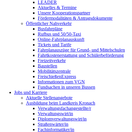
LEADER
Aktuelles & Termine
Unsere Kooperationspartner
Fördermodalitäten & Antragsdokumente
Öffentlicher Nahverkehr
Busfahrpläne
Rufbus und 50/50-Taxi
Online-Fahrplanauskunft
Tickets und Tarife
Fahrplanauszüge für Grund- und Mittelschulen
Fahrtkostenerstattung und Schülerbeförderung
Freizeitverkehr
Baustellen
Mobilitätszentrale
FreischießenExpress
Informationen zum VGN
Fundsachen in unseren Bussen
Jobs und Karriere
Aktuelle Stellenangebote
Ausbildung beim Landkreis Kronach
Verwaltungsfachangestellte/r
Verwaltungswirt/in
Diplomverwaltungswirt/in
Straßenwärter/in
Fachinformatiker/in