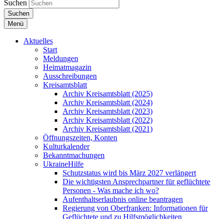
Suchen
Suchen
Menü
Aktuelles
Start
Meldungen
Heimatmagazin
Ausschreibungen
Kreisamtsblatt
Archiv Kreisamtsblatt (2025)
Archiv Kreisamtsblatt (2024)
Archiv Kreisamtsblatt (2023)
Archiv Kreisamtsblatt (2022)
Archiv Kreisamtsblatt (2021)
Öffnungszeiten, Konten
Kulturkalender
Bekanntmachungen
UkraineHilfe
Schutzstatus wird bis März 2027 verlängert
Die wichtigsten Ansprechpartner für geflüchtete
Personen - Was mache ich wo?
Aufenthaltserlaubnis online beantragen
Regierung von Oberfranken: Informationen für
Geflüchtete und zu Hilfsmöglichkeiten