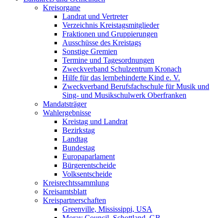
Kreisorgane
Landrat und Vertreter
Verzeichnis Kreistagsmitglieder
Fraktionen und Gruppierungen
Ausschüsse des Kreistags
Sonstige Gremien
Termine und Tagesordnungen
Zweckverband Schulzentrum Kronach
Hilfe für das lernbehinderte Kind e. V.
Zweckverband Berufsfachschule für Musik und
Sing- und Musikschulwerk Oberfranken
Mandatsträger
Wahlergebnisse
Kreistag und Landrat
Bezirkstag
Landtag
Bundestag
Europaparlament
Bürgerentscheide
Volksentscheide
Kreisrechtssammlung
Kreisamtsblatt
Kreispartnerschaften
Greenville, Mississippi, USA
Moray Council, Schottland, GB