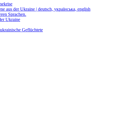
nekrise
ene aus der Ukraine | deutsch, українська, english
eren Sprachen.
der Ukraine
ukrainische Geflüchtete