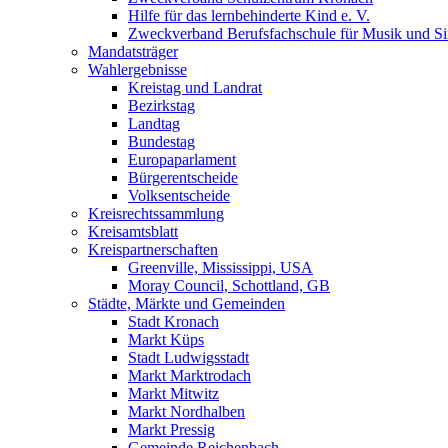
Hilfe für das lernbehinderte Kind e. V.
Zweckverband Berufsfachschule für Musik und S
Mandatsträger
Wahlergebnisse
Kreistag und Landrat
Bezirkstag
Landtag
Bundestag
Europaparlament
Bürgerentscheide
Volksentscheide
Kreisrechtssammlung
Kreisamtsblatt
Kreispartnerschaften
Greenville, Mississippi, USA
Moray Council, Schottland, GB
Städte, Märkte und Gemeinden
Stadt Kronach
Markt Küps
Stadt Ludwigsstadt
Markt Marktrodach
Markt Mitwitz
Markt Nordhalben
Markt Pressig
Gemeinde Reichenbach