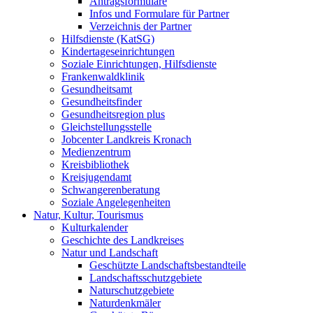
Antragsformulare
Infos und Formulare für Partner
Verzeichnis der Partner
Hilfsdienste (KatSG)
Kindertageseinrichtungen
Soziale Einrichtungen, Hilfsdienste
Frankenwaldklinik
Gesundheitsamt
Gesundheitsfinder
Gesundheitsregion plus
Gleichstellungsstelle
Jobcenter Landkreis Kronach
Medienzentrum
Kreisbibliothek
Kreisjugendamt
Schwangerenberatung
Soziale Angelegenheiten
Natur, Kultur, Tourismus
Kulturkalender
Geschichte des Landkreises
Natur und Landschaft
Geschützte Landschaftsbestandteile
Landschaftsschutzgebiete
Naturschutzgebiete
Naturdenkmäler