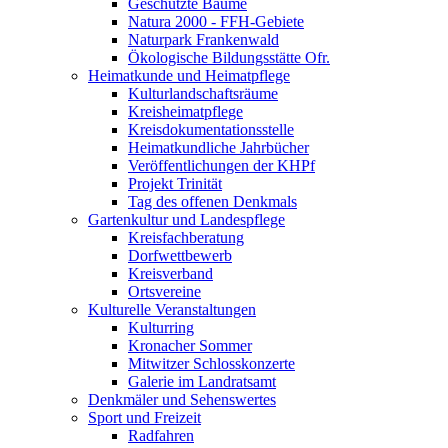
Geschützte Bäume
Natura 2000 - FFH-Gebiete
Naturpark Frankenwald
Ökologische Bildungsstätte Ofr.
Heimatkunde und Heimatpflege
Kulturlandschaftsräume
Kreisheimatpflege
Kreisdokumentationsstelle
Heimatkundliche Jahrbücher
Veröffentlichungen der KHPf
Projekt Trinität
Tag des offenen Denkmals
Gartenkultur und Landespflege
Kreisfachberatung
Dorfwettbewerb
Kreisverband
Ortsvereine
Kulturelle Veranstaltungen
Kulturring
Kronacher Sommer
Mitwitzer Schlosskonzerte
Galerie im Landratsamt
Denkmäler und Sehenswertes
Sport und Freizeit
Radfahren