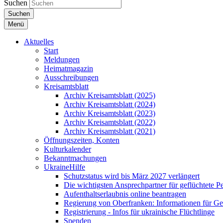
Suchen
Suchen
Menü
Aktuelles
Start
Meldungen
Heimatmagazin
Ausschreibungen
Kreisamtsblatt
Archiv Kreisamtsblatt (2025)
Archiv Kreisamtsblatt (2024)
Archiv Kreisamtsblatt (2023)
Archiv Kreisamtsblatt (2022)
Archiv Kreisamtsblatt (2021)
Öffnungszeiten, Konten
Kulturkalender
Bekanntmachungen
UkraineHilfe
Schutzstatus wird bis März 2027 verlängert
Die wichtigsten Ansprechpartner für geflüchtete 
Aufenthaltserlaubnis online beantragen
Regierung von Oberfranken: Informationen für Gef
Registrierung - Infos für ukrainische Flüchtlinge
Spenden