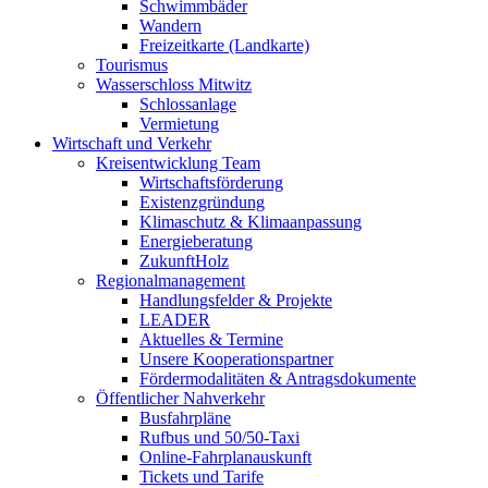
Schwimmbäder
Wandern
Freizeitkarte (Landkarte)
Tourismus
Wasserschloss Mitwitz
Schlossanlage
Vermietung
Wirtschaft und Verkehr
Kreisentwicklung Team
Wirtschaftsförderung
Existenzgründung
Klimaschutz & Klimaanpassung
Energieberatung
ZukunftHolz
Regionalmanagement
Handlungsfelder & Projekte
LEADER
Aktuelles & Termine
Unsere Kooperationspartner
Fördermodalitäten & Antragsdokumente
Öffentlicher Nahverkehr
Busfahrpläne
Rufbus und 50/50-Taxi
Online-Fahrplanauskunft
Tickets und Tarife