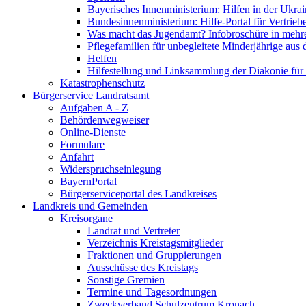
Bayerisches Innenministerium: Hilfen in der Ukrai
Bundesinnenministerium: Hilfe-Portal für Vertrieb
Was macht das Jugendamt? Infobroschüre in mehr
Pflegefamilien für unbegleitete Minderjährige aus 
Helfen
Hilfestellung und Linksammlung der Diakonie für 
Katastrophenschutz
Bürgerservice Landratsamt
Aufgaben A - Z
Behördenwegweiser
Online-Dienste
Formulare
Anfahrt
Widerspruchseinlegung
BayernPortal
Bürgerserviceportal des Landkreises
Landkreis und Gemeinden
Kreisorgane
Landrat und Vertreter
Verzeichnis Kreistagsmitglieder
Fraktionen und Gruppierungen
Ausschüsse des Kreistags
Sonstige Gremien
Termine und Tagesordnungen
Zweckverband Schulzentrum Kronach