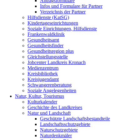
Antragsformulare
Infos und Formulare für Partner
Verzeichnis der Partner
Hilfsdienste (KatSG)
Kindertageseinrichtungen
Soziale Einrichtungen, Hilfsdienste
Frankenwaldklinik
Gesundheitsamt
Gesundheitsfinder
Gesundheitsregion plus
Gleichstellungsstelle
Jobcenter Landkreis Kronach
Medienzentrum
Kreisbibliothek
Kreisjugendamt
Schwangerenberatung
Soziale Angelegenheiten
Natur, Kultur, Tourismus
Kulturkalender
Geschichte des Landkreises
Natur und Landschaft
Geschützte Landschaftsbestandteile
Landschaftsschutzgebiete
Naturschutzgebiete
Naturdenkmäler