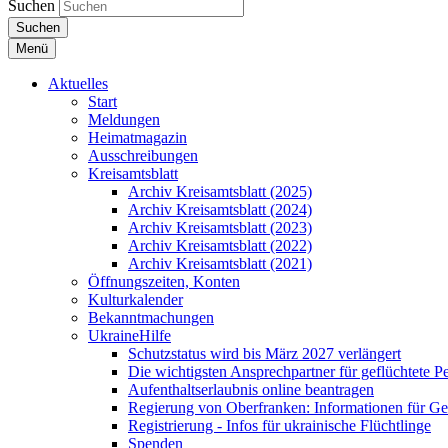
Suchen
Suchen
Menü
Aktuelles
Start
Meldungen
Heimatmagazin
Ausschreibungen
Kreisamtsblatt
Archiv Kreisamtsblatt (2025)
Archiv Kreisamtsblatt (2024)
Archiv Kreisamtsblatt (2023)
Archiv Kreisamtsblatt (2022)
Archiv Kreisamtsblatt (2021)
Öffnungszeiten, Konten
Kulturkalender
Bekanntmachungen
UkraineHilfe
Schutzstatus wird bis März 2027 verlängert
Die wichtigsten Ansprechpartner für geflüchtete 
Aufenthaltserlaubnis online beantragen
Regierung von Oberfranken: Informationen für Gef
Registrierung - Infos für ukrainische Flüchtlinge
Spenden