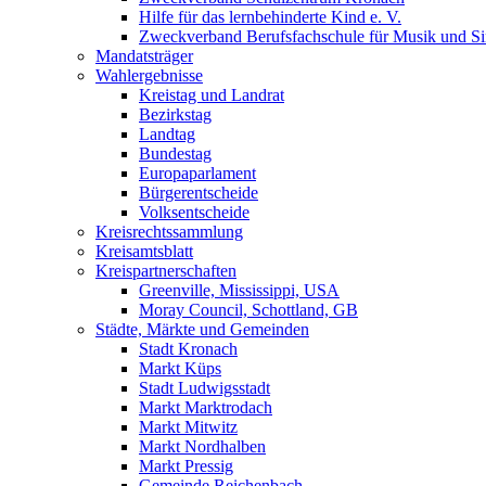
Hilfe für das lernbehinderte Kind e. V.
Zweckverband Berufsfachschule für Musik und S
Mandatsträger
Wahlergebnisse
Kreistag und Landrat
Bezirkstag
Landtag
Bundestag
Europaparlament
Bürgerentscheide
Volksentscheide
Kreisrechtssammlung
Kreisamtsblatt
Kreispartnerschaften
Greenville, Mississippi, USA
Moray Council, Schottland, GB
Städte, Märkte und Gemeinden
Stadt Kronach
Markt Küps
Stadt Ludwigsstadt
Markt Marktrodach
Markt Mitwitz
Markt Nordhalben
Markt Pressig
Gemeinde Reichenbach