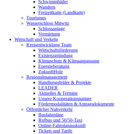
Schwimmbäder
Wandern
Freizeitkarte (Landkarte)
Tourismus
Wasserschloss Mitwitz
Schlossanlage
Vermietung
Wirtschaft und Verkehr
Kreisentwicklung Team
Wirtschaftsförderung
Existenzgründung
Klimaschutz & Klimaanpassung
Energieberatung
ZukunftHolz
Regionalmanagement
Handlungsfelder & Projekte
LEADER
Aktuelles & Termine
Unsere Kooperationspartner
Fördermodalitäten & Antragsdokumente
Öffentlicher Nahverkehr
Busfahrpläne
Rufbus und 50/50-Taxi
Online-Fahrplanauskunft
Tickets und Tarife