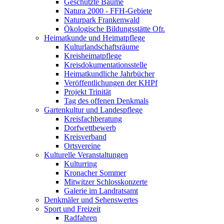
Geschützte Bäume
Natura 2000 - FFH-Gebiete
Naturpark Frankenwald
Ökologische Bildungsstätte Ofr.
Heimatkunde und Heimatpflege
Kulturlandschaftsräume
Kreisheimatpflege
Kreisdokumentationsstelle
Heimatkundliche Jahrbücher
Veröffentlichungen der KHPf
Projekt Trinität
Tag des offenen Denkmals
Gartenkultur und Landespflege
Kreisfachberatung
Dorfwettbewerb
Kreisverband
Ortsvereine
Kulturelle Veranstaltungen
Kulturring
Kronacher Sommer
Mitwitzer Schlosskonzerte
Galerie im Landratsamt
Denkmäler und Sehenswertes
Sport und Freizeit
Radfahren