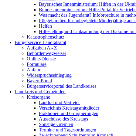
Bayerisches Innenministerium: Hilfen in der Ukrai
Bundesinnenministerium: Hilfe-Portal für Vertrieb
Was macht das Jugendamt? Infobroschüre in mehr
Pflegefamilien für unbegleitete Minderjährige aus 
Helfen
Hilfestellung und Linksammlung der Diakonie für 
Katastrophenschutz
Bürgerservice Landratsamt
Aufgaben A - Z
Behördenwegweiser
Online-Dienste
Formulare
Anfahrt
Widerspruchseinlegung
BayernPortal
Bürgerserviceportal des Landkreises
Landkreis und Gemeinden
Kreisorgane
Landrat und Vertreter
Verzeichnis Kreistagsmitglieder
Fraktionen und Gruppierungen
Ausschüsse des Kreistags
Sonstige Gremien
Termine und Tagesordnungen
Zweckverband Schulzentrum Kronach