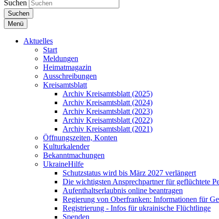
Suchen
Suchen
Menü
Aktuelles
Start
Meldungen
Heimatmagazin
Ausschreibungen
Kreisamtsblatt
Archiv Kreisamtsblatt (2025)
Archiv Kreisamtsblatt (2024)
Archiv Kreisamtsblatt (2023)
Archiv Kreisamtsblatt (2022)
Archiv Kreisamtsblatt (2021)
Öffnungszeiten, Konten
Kulturkalender
Bekanntmachungen
UkraineHilfe
Schutzstatus wird bis März 2027 verlängert
Die wichtigsten Ansprechpartner für geflüchtete 
Aufenthaltserlaubnis online beantragen
Regierung von Oberfranken: Informationen für Gef
Registrierung - Infos für ukrainische Flüchtlinge
Spenden