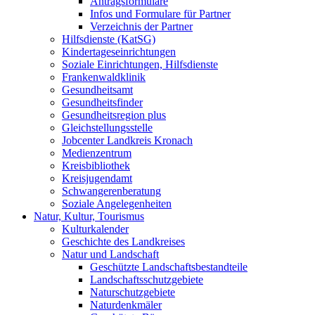
Antragsformulare
Infos und Formulare für Partner
Verzeichnis der Partner
Hilfsdienste (KatSG)
Kindertageseinrichtungen
Soziale Einrichtungen, Hilfsdienste
Frankenwaldklinik
Gesundheitsamt
Gesundheitsfinder
Gesundheitsregion plus
Gleichstellungsstelle
Jobcenter Landkreis Kronach
Medienzentrum
Kreisbibliothek
Kreisjugendamt
Schwangerenberatung
Soziale Angelegenheiten
Natur, Kultur, Tourismus
Kulturkalender
Geschichte des Landkreises
Natur und Landschaft
Geschützte Landschaftsbestandteile
Landschaftsschutzgebiete
Naturschutzgebiete
Naturdenkmäler