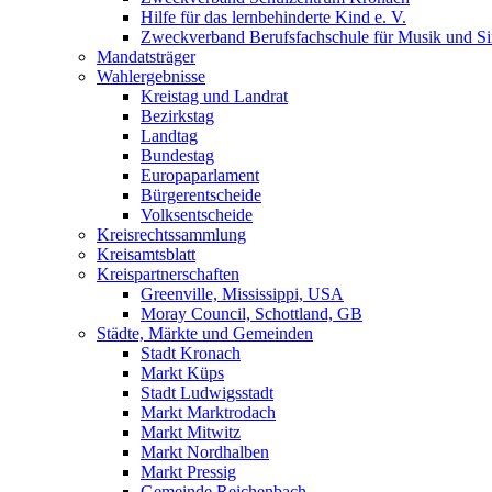
Hilfe für das lernbehinderte Kind e. V.
Zweckverband Berufsfachschule für Musik und S
Mandatsträger
Wahlergebnisse
Kreistag und Landrat
Bezirkstag
Landtag
Bundestag
Europaparlament
Bürgerentscheide
Volksentscheide
Kreisrechtssammlung
Kreisamtsblatt
Kreispartnerschaften
Greenville, Mississippi, USA
Moray Council, Schottland, GB
Städte, Märkte und Gemeinden
Stadt Kronach
Markt Küps
Stadt Ludwigsstadt
Markt Marktrodach
Markt Mitwitz
Markt Nordhalben
Markt Pressig
Gemeinde Reichenbach