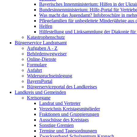
Bayerisches Innenministerium: Hilfen in der Ukrai
Bundesinnenministerium: Hilfe-Portal für Vertrieb
Was macht das Jugendamt? Infobroschüre in mehr
Pflegefamilien für unbegleitete Minderjährige aus 
Helfen
Hilfestellung und Linksammlung der Diakonie für 
Katastrophenschutz
Bürgerservice Landratsamt
Aufgaben A - Z
Behördenwegweiser
Online-Dienste
Formulare
Anfahrt
Widerspruchseinlegung
BayernPortal
Bürgerserviceportal des Landkreises
Landkreis und Gemeinden
Kreisorgane
Landrat und Vertreter
Verzeichnis Kreistagsmitglieder
Fraktionen und Gruppierungen
Ausschüsse des Kreistags
Sonstige Gremien
Termine und Tagesordnungen
Zweckverband Schulzentrum Kronach