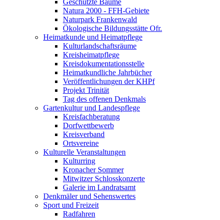
Geschützte Bäume
Natura 2000 - FFH-Gebiete
Naturpark Frankenwald
Ökologische Bildungsstätte Ofr.
Heimatkunde und Heimatpflege
Kulturlandschaftsräume
Kreisheimatpflege
Kreisdokumentationsstelle
Heimatkundliche Jahrbücher
Veröffentlichungen der KHPf
Projekt Trinität
Tag des offenen Denkmals
Gartenkultur und Landespflege
Kreisfachberatung
Dorfwettbewerb
Kreisverband
Ortsvereine
Kulturelle Veranstaltungen
Kulturring
Kronacher Sommer
Mitwitzer Schlosskonzerte
Galerie im Landratsamt
Denkmäler und Sehenswertes
Sport und Freizeit
Radfahren