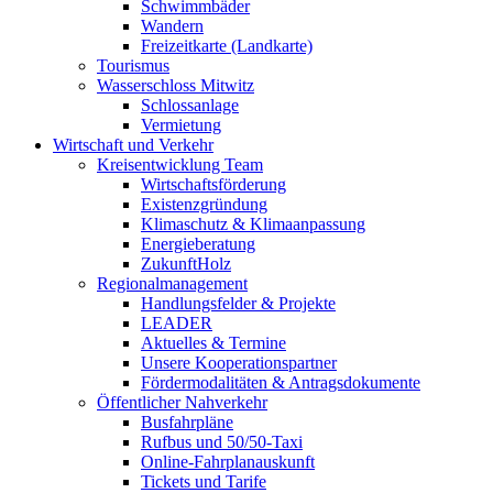
Schwimmbäder
Wandern
Freizeitkarte (Landkarte)
Tourismus
Wasserschloss Mitwitz
Schlossanlage
Vermietung
Wirtschaft und Verkehr
Kreisentwicklung Team
Wirtschaftsförderung
Existenzgründung
Klimaschutz & Klimaanpassung
Energieberatung
ZukunftHolz
Regionalmanagement
Handlungsfelder & Projekte
LEADER
Aktuelles & Termine
Unsere Kooperationspartner
Fördermodalitäten & Antragsdokumente
Öffentlicher Nahverkehr
Busfahrpläne
Rufbus und 50/50-Taxi
Online-Fahrplanauskunft
Tickets und Tarife