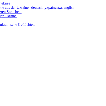
nekrise
ene aus der Ukraine | deutsch, українська, english
eren Sprachen.
der Ukraine
ukrainische Geflüchtete