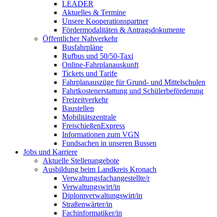
LEADER
Aktuelles & Termine
Unsere Kooperationspartner
Fördermodalitäten & Antragsdokumente
Öffentlicher Nahverkehr
Busfahrpläne
Rufbus und 50/50-Taxi
Online-Fahrplanauskunft
Tickets und Tarife
Fahrplanauszüge für Grund- und Mittelschulen
Fahrtkostenerstattung und Schülerbeförderung
Freizeitverkehr
Baustellen
Mobilitätszentrale
FreischießenExpress
Informationen zum VGN
Fundsachen in unseren Bussen
Jobs und Karriere
Aktuelle Stellenangebote
Ausbildung beim Landkreis Kronach
Verwaltungsfachangestellte/r
Verwaltungswirt/in
Diplomverwaltungswirt/in
Straßenwärter/in
Fachinformatiker/in