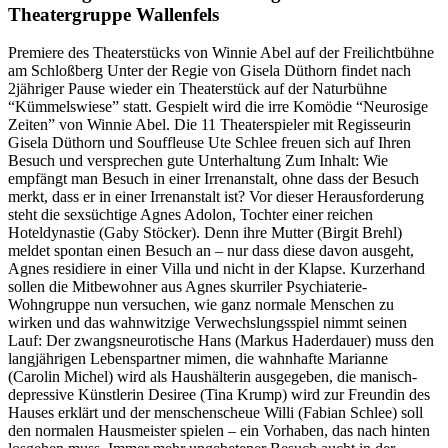
Theatergruppe Wallenfels
Premiere des Theaterstücks von Winnie Abel auf der Freilichtbühne
am Schloßberg Unter der Regie von Gisela Düthorn findet nach
2jähriger Pause wieder ein Theaterstück auf der Naturbühne
“Kümmelswiese” statt. Gespielt wird die irre Komödie “Neurosige
Zeiten” von Winnie Abel. Die 11 Theaterspieler mit Regisseurin
Gisela Düthorn und Souffleuse Ute Schlee freuen sich auf Ihren
Besuch und versprechen gute Unterhaltung Zum Inhalt: Wie
empfängt man Besuch in einer Irrenanstalt, ohne dass der Besuch
merkt, dass er in einer Irrenanstalt ist? Vor dieser Herausforderung
steht die sexsüchtige Agnes Adolon, Tochter einer reichen
Hoteldynastie (Gaby Stöcker). Denn ihre Mutter (Birgit Brehl)
meldet spontan einen Besuch an – nur dass diese davon ausgeht,
Agnes residiere in einer Villa und nicht in der Klapse. Kurzerhand
sollen die Mitbewohner aus Agnes skurriler Psychiaterie-
Wohngruppe nun versuchen, wie ganz normale Menschen zu
wirken und das wahnwitzige Verwechslungsspiel nimmt seinen
Lauf: Der zwangsneurotische Hans (Markus Haderdauer) muss den
langjährigen Lebenspartner mimen, die wahnhafte Marianne
(Carolin Michel) wird als Haushälterin ausgegeben, die manisch-
depressive Künstlerin Desiree (Tina Krump) wird zur Freundin des
Hauses erklärt und der menschenscheue Willi (Fabian Schlee) soll
den normalen Hausmeister spielen – ein Vorhaben, das nach hinten