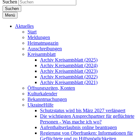
Suchen
Suchen
Menü
Aktuelles
Start
Meldungen
Heimatmagazin
Ausschreibungen
Kreisamtsblatt
Archiv Kreisamtsblatt (2025)
Archiv Kreisamtsblatt (2024)
Archiv Kreisamtsblatt (2023)
Archiv Kreisamtsblatt (2022)
Archiv Kreisamtsblatt (2021)
Öffnungszeiten, Konten
Kulturkalender
Bekanntmachungen
UkraineHilfe
Schutzstatus wird bis März 2027 verlängert
Die wichtigsten Ansprechpartner für geflüchtete
Personen - Was mache ich wo?
Aufenthaltserlaubnis online beantragen
Regierung von Oberfranken: Informationen für
Geflüchtete und zu Hilfsmöglichkeiten