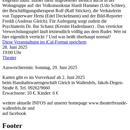
losgehen muss. Immer mehr ungebetener Besuch aucht in der
Wohngruppe auf: der Volksmusikstar Hardi Hammer (Udo Schlee),
der Beschäftigungstherapeut Rolf (Ralf Stöcker), die Verkäuferin
von Tupperware Herta (Edel Deckelmann) und der Bild-Reporter
Freddi (Andreas Gleich). Für Aufregung sorgt zudem die
Psychiaterin Dr. Ilse Schanz (Kerstin Haderdauer) . Das verrückte
Verwechslungsspiel läuft letztendlich völllig aus dem Ruder. Wer ist
hier eigentlich verrückt ? Und was heißt überhaupt normal?
Diese Veranstaltung im iCal-Format speichern
28. Juni 2025
19:00 Uhr
Theater
Ausweichtermin: Sonntag, 29. Juni 2025
Karten gibt es im Vorverkauf ab 2. Juni 2025
beim Haushaltswarengeschäft Gleich in Wallenfels, Jakob-Degen-
Straße 8, Tel. 09262/9660
Erwachsene: 10 €, Kinder: 6 €
weitere aktuelle INFOS auf unserer homepage www.theaterfreunde-
wallenfels.de und
auf facebook
Footer