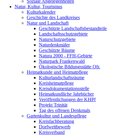
Soziale Angelegenheiten
Natur, Kultur, Tourismus
Kulturkalender
Geschichte des Landkreises
Natur und Landschaft
Geschützte Landschaftsbestandteile
Landschaftsschutzgebiete
Naturschutzgebiete
Naturdenkmäler
Geschützte Bäume
Natura 2000 - FFH-Gebiete
Naturpark Frankenwald
Ökologische Bildungsstätte Ofr.
Heimatkunde und Heimatpflege
Kulturlandschaftsräume
Kreisheimatpflege
Kreisdokumentationsstelle
Heimatkundliche Jahrbücher
Veröffentlichungen der KHPf
Projekt Trinität
Tag des offenen Denkmals
Gartenkultur und Landespflege
Kreisfachberatung
Dorfwettbewerb
Kreisverband