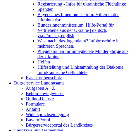
Registrierung - Infos für ukrainische Flüchtlinge
Spenden
Bayerisches Innenministerium: Hilfen in der
Ukrainekrise
Bundesinnenministerium: Hilfe-Portal für
Vertriebene aus der Ukraine | deutsch,
українська, english
Was macht das Jugendamt? Infobroschüre in
mehreren Sprachen.
Pflegefamilien für unbegleitete Minderjährige aus
der Ukraine
Helfen
Hilfestellung und Linksammlung der Diakonie
für ukrainische Geflüchtete
Katastrophenschutz
Bürgerservice Landratsamt
Aufgaben A - Z
Behördenwegweiser
Online-Dienste
Formulare
Anfahrt
Widerspruchseinlegung
BayernPortal
Bürgerserviceportal des Landkreises
Landkreis und Gemeinden