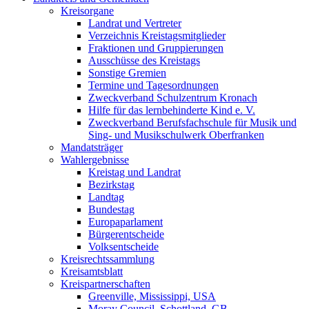
Kreisorgane
Landrat und Vertreter
Verzeichnis Kreistagsmitglieder
Fraktionen und Gruppierungen
Ausschüsse des Kreistags
Sonstige Gremien
Termine und Tagesordnungen
Zweckverband Schulzentrum Kronach
Hilfe für das lernbehinderte Kind e. V.
Zweckverband Berufsfachschule für Musik und
Sing- und Musikschulwerk Oberfranken
Mandatsträger
Wahlergebnisse
Kreistag und Landrat
Bezirkstag
Landtag
Bundestag
Europaparlament
Bürgerentscheide
Volksentscheide
Kreisrechtssammlung
Kreisamtsblatt
Kreispartnerschaften
Greenville, Mississippi, USA
Moray Council, Schottland, GB