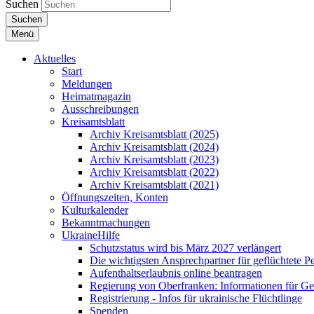
Suchen
Suchen
Menü
Aktuelles
Start
Meldungen
Heimatmagazin
Ausschreibungen
Kreisamtsblatt
Archiv Kreisamtsblatt (2025)
Archiv Kreisamtsblatt (2024)
Archiv Kreisamtsblatt (2023)
Archiv Kreisamtsblatt (2022)
Archiv Kreisamtsblatt (2021)
Öffnungszeiten, Konten
Kulturkalender
Bekanntmachungen
UkraineHilfe
Schutzstatus wird bis März 2027 verlängert
Die wichtigsten Ansprechpartner für geflüchtete 
Aufenthaltserlaubnis online beantragen
Regierung von Oberfranken: Informationen für Gef
Registrierung - Infos für ukrainische Flüchtlinge
Spenden