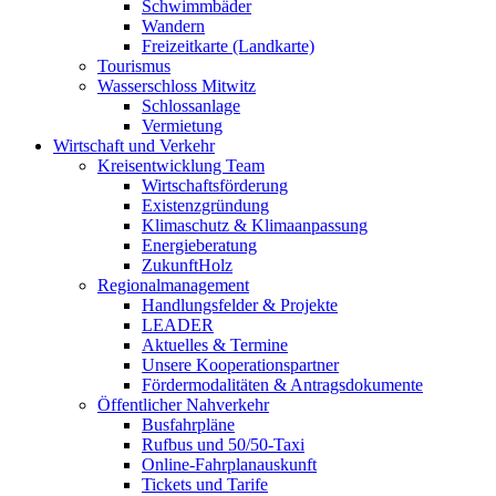
Schwimmbäder
Wandern
Freizeitkarte (Landkarte)
Tourismus
Wasserschloss Mitwitz
Schlossanlage
Vermietung
Wirtschaft und Verkehr
Kreisentwicklung Team
Wirtschaftsförderung
Existenzgründung
Klimaschutz & Klimaanpassung
Energieberatung
ZukunftHolz
Regionalmanagement
Handlungsfelder & Projekte
LEADER
Aktuelles & Termine
Unsere Kooperationspartner
Fördermodalitäten & Antragsdokumente
Öffentlicher Nahverkehr
Busfahrpläne
Rufbus und 50/50-Taxi
Online-Fahrplanauskunft
Tickets und Tarife