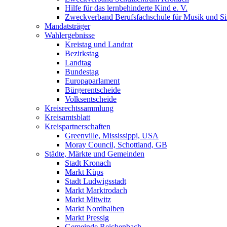
Hilfe für das lernbehinderte Kind e. V.
Zweckverband Berufsfachschule für Musik und S
Mandatsträger
Wahlergebnisse
Kreistag und Landrat
Bezirkstag
Landtag
Bundestag
Europaparlament
Bürgerentscheide
Volksentscheide
Kreisrechtssammlung
Kreisamtsblatt
Kreispartnerschaften
Greenville, Mississippi, USA
Moray Council, Schottland, GB
Städte, Märkte und Gemeinden
Stadt Kronach
Markt Küps
Stadt Ludwigsstadt
Markt Marktrodach
Markt Mitwitz
Markt Nordhalben
Markt Pressig
Gemeinde Reichenbach