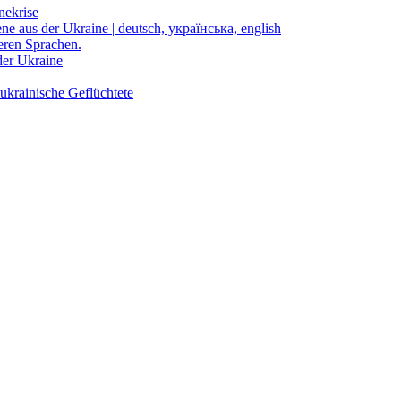
nekrise
ene aus der Ukraine | deutsch, українська, english
eren Sprachen.
der Ukraine
ukrainische Geflüchtete