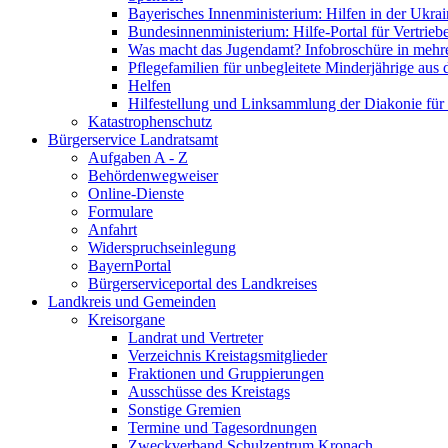
Bayerisches Innenministerium: Hilfen in der Ukrai
Bundesinnenministerium: Hilfe-Portal für Vertrieb
Was macht das Jugendamt? Infobroschüre in mehr
Pflegefamilien für unbegleitete Minderjährige aus 
Helfen
Hilfestellung und Linksammlung der Diakonie für 
Katastrophenschutz
Bürgerservice Landratsamt
Aufgaben A - Z
Behördenwegweiser
Online-Dienste
Formulare
Anfahrt
Widerspruchseinlegung
BayernPortal
Bürgerserviceportal des Landkreises
Landkreis und Gemeinden
Kreisorgane
Landrat und Vertreter
Verzeichnis Kreistagsmitglieder
Fraktionen und Gruppierungen
Ausschüsse des Kreistags
Sonstige Gremien
Termine und Tagesordnungen
Zweckverband Schulzentrum Kronach