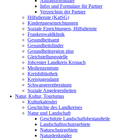
Antragsformulare
Infos und Formulare für Partner
Verzeichnis der Partner
Hilfsdienste (KatSG)
Kindertageseinrichtungen
Soziale Einrichtungen, Hilfsdienste
Frankenwaldklinik
Gesundheitsamt
Gesundheitsfinder
Gesundheitsregion plus
Gleichstellungsstelle
Jobcenter Landkreis Kronach
Medienzentrum
Kreisbibliothek
Kreisjugendamt
Schwangerenberatung
Soziale Angelegenheiten
Natur, Kultur, Tourismus
Kulturkalender
Geschichte des Landkreises
Natur und Landschaft
Geschützte Landschaftsbestandteile
Landschaftsschutzgebiete
Naturschutzgebiete
Naturdenkmäler