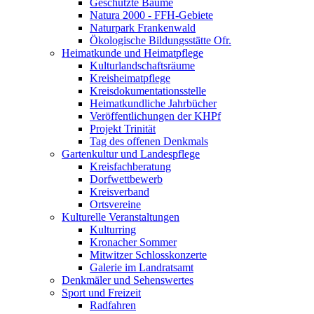
Geschützte Bäume
Natura 2000 - FFH-Gebiete
Naturpark Frankenwald
Ökologische Bildungsstätte Ofr.
Heimatkunde und Heimatpflege
Kulturlandschaftsräume
Kreisheimatpflege
Kreisdokumentationsstelle
Heimatkundliche Jahrbücher
Veröffentlichungen der KHPf
Projekt Trinität
Tag des offenen Denkmals
Gartenkultur und Landespflege
Kreisfachberatung
Dorfwettbewerb
Kreisverband
Ortsvereine
Kulturelle Veranstaltungen
Kulturring
Kronacher Sommer
Mitwitzer Schlosskonzerte
Galerie im Landratsamt
Denkmäler und Sehenswertes
Sport und Freizeit
Radfahren