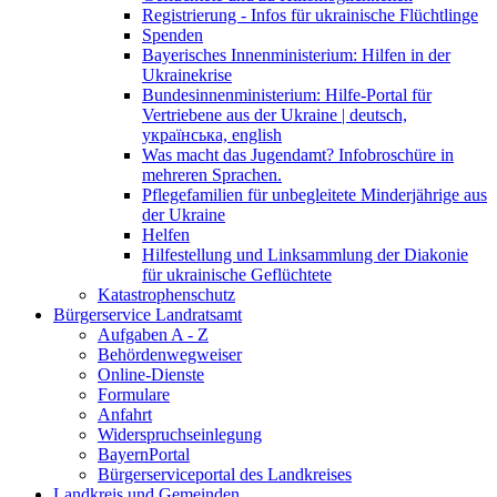
Registrierung - Infos für ukrainische Flüchtlinge
Spenden
Bayerisches Innenministerium: Hilfen in der
Ukrainekrise
Bundesinnenministerium: Hilfe-Portal für
Vertriebene aus der Ukraine | deutsch,
українська, english
Was macht das Jugendamt? Infobroschüre in
mehreren Sprachen.
Pflegefamilien für unbegleitete Minderjährige aus
der Ukraine
Helfen
Hilfestellung und Linksammlung der Diakonie
für ukrainische Geflüchtete
Katastrophenschutz
Bürgerservice Landratsamt
Aufgaben A - Z
Behördenwegweiser
Online-Dienste
Formulare
Anfahrt
Widerspruchseinlegung
BayernPortal
Bürgerserviceportal des Landkreises
Landkreis und Gemeinden