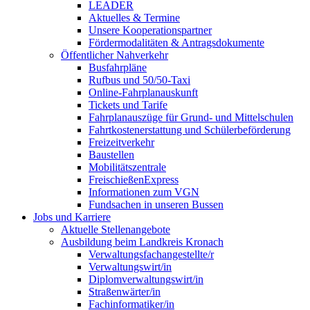
LEADER
Aktuelles & Termine
Unsere Kooperationspartner
Fördermodalitäten & Antragsdokumente
Öffentlicher Nahverkehr
Busfahrpläne
Rufbus und 50/50-Taxi
Online-Fahrplanauskunft
Tickets und Tarife
Fahrplanauszüge für Grund- und Mittelschulen
Fahrtkostenerstattung und Schülerbeförderung
Freizeitverkehr
Baustellen
Mobilitätszentrale
FreischießenExpress
Informationen zum VGN
Fundsachen in unseren Bussen
Jobs und Karriere
Aktuelle Stellenangebote
Ausbildung beim Landkreis Kronach
Verwaltungsfachangestellte/r
Verwaltungswirt/in
Diplomverwaltungswirt/in
Straßenwärter/in
Fachinformatiker/in