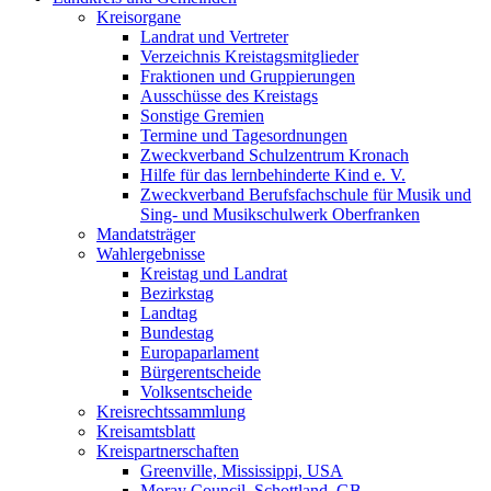
Kreisorgane
Landrat und Vertreter
Verzeichnis Kreistagsmitglieder
Fraktionen und Gruppierungen
Ausschüsse des Kreistags
Sonstige Gremien
Termine und Tagesordnungen
Zweckverband Schulzentrum Kronach
Hilfe für das lernbehinderte Kind e. V.
Zweckverband Berufsfachschule für Musik und
Sing- und Musikschulwerk Oberfranken
Mandatsträger
Wahlergebnisse
Kreistag und Landrat
Bezirkstag
Landtag
Bundestag
Europaparlament
Bürgerentscheide
Volksentscheide
Kreisrechtssammlung
Kreisamtsblatt
Kreispartnerschaften
Greenville, Mississippi, USA
Moray Council, Schottland, GB