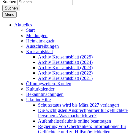
Suchen
Suchen
Menü
Aktuelles
Start
Meldungen
Heimatmagazin
Ausschreibungen
Kreisamtsblatt
Archiv Kreisamtsblatt (2025)
Archiv Kreisamtsblatt (2024)
Archiv Kreisamtsblatt (2023)
Archiv Kreisamtsblatt (2022)
Archiv Kreisamtsblatt (2021)
Öffnungszeiten, Konten
Kulturkalender
Bekanntmachungen
UkraineHilfe
Schutzstatus wird bis März 2027 verlängert
Die wichtigsten Ansprechpartner für geflüchtete
Personen - Was mache ich wo?
Aufenthaltserlaubnis online beantragen
Regierung von Oberfranken: Informationen für
Geflüchtete und zu Hilfsmöglichkeiten