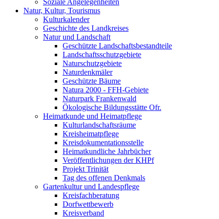
Soziale Angelegenheiten
Natur, Kultur, Tourismus
Kulturkalender
Geschichte des Landkreises
Natur und Landschaft
Geschützte Landschaftsbestandteile
Landschaftsschutzgebiete
Naturschutzgebiete
Naturdenkmäler
Geschützte Bäume
Natura 2000 - FFH-Gebiete
Naturpark Frankenwald
Ökologische Bildungsstätte Ofr.
Heimatkunde und Heimatpflege
Kulturlandschaftsräume
Kreisheimatpflege
Kreisdokumentationsstelle
Heimatkundliche Jahrbücher
Veröffentlichungen der KHPf
Projekt Trinität
Tag des offenen Denkmals
Gartenkultur und Landespflege
Kreisfachberatung
Dorfwettbewerb
Kreisverband