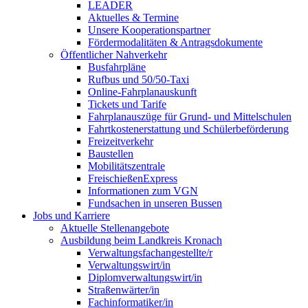
LEADER
Aktuelles & Termine
Unsere Kooperationspartner
Fördermodalitäten & Antragsdokumente
Öffentlicher Nahverkehr
Busfahrpläne
Rufbus und 50/50-Taxi
Online-Fahrplanauskunft
Tickets und Tarife
Fahrplanauszüge für Grund- und Mittelschulen
Fahrtkostenerstattung und Schülerbeförderung
Freizeitverkehr
Baustellen
Mobilitätszentrale
FreischießenExpress
Informationen zum VGN
Fundsachen in unseren Bussen
Jobs und Karriere
Aktuelle Stellenangebote
Ausbildung beim Landkreis Kronach
Verwaltungsfachangestellte/r
Verwaltungswirt/in
Diplomverwaltungswirt/in
Straßenwärter/in
Fachinformatiker/in