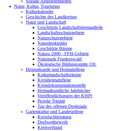
Soziale Angelegenheiten
Natur, Kultur, Tourismus
Kulturkalender
Geschichte des Landkreises
Natur und Landschaft
Geschützte Landschaftsbestandteile
Landschaftsschutzgebiete
Naturschutzgebiete
Naturdenkmäler
Geschützte Bäume
Natura 2000 - FFH-Gebiete
Naturpark Frankenwald
Ökologische Bildungsstätte Ofr.
Heimatkunde und Heimatpflege
Kulturlandschaftsräume
Kreisheimatpflege
Kreisdokumentationsstelle
Heimatkundliche Jahrbücher
Veröffentlichungen der KHPf
Projekt Trinität
Tag des offenen Denkmals
Gartenkultur und Landespflege
Kreisfachberatung
Dorfwettbewerb
Kreisverband