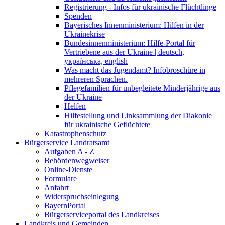
Registrierung - Infos für ukrainische Flüchtlinge
Spenden
Bayerisches Innenministerium: Hilfen in der
Ukrainekrise
Bundesinnenministerium: Hilfe-Portal für
Vertriebene aus der Ukraine | deutsch,
українська, english
Was macht das Jugendamt? Infobroschüre in
mehreren Sprachen.
Pflegefamilien für unbegleitete Minderjährige aus
der Ukraine
Helfen
Hilfestellung und Linksammlung der Diakonie
für ukrainische Geflüchtete
Katastrophenschutz
Bürgerservice Landratsamt
Aufgaben A - Z
Behördenwegweiser
Online-Dienste
Formulare
Anfahrt
Widerspruchseinlegung
BayernPortal
Bürgerserviceportal des Landkreises
Landkreis und Gemeinden