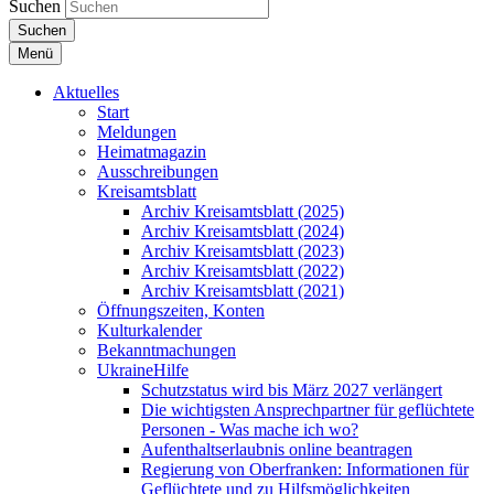
Suchen
Suchen
Menü
Aktuelles
Start
Meldungen
Heimatmagazin
Ausschreibungen
Kreisamtsblatt
Archiv Kreisamtsblatt (2025)
Archiv Kreisamtsblatt (2024)
Archiv Kreisamtsblatt (2023)
Archiv Kreisamtsblatt (2022)
Archiv Kreisamtsblatt (2021)
Öffnungszeiten, Konten
Kulturkalender
Bekanntmachungen
UkraineHilfe
Schutzstatus wird bis März 2027 verlängert
Die wichtigsten Ansprechpartner für geflüchtete
Personen - Was mache ich wo?
Aufenthaltserlaubnis online beantragen
Regierung von Oberfranken: Informationen für
Geflüchtete und zu Hilfsmöglichkeiten