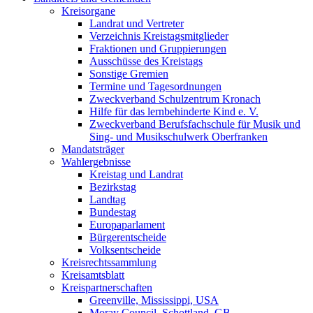
Kreisorgane
Landrat und Vertreter
Verzeichnis Kreistagsmitglieder
Fraktionen und Gruppierungen
Ausschüsse des Kreistags
Sonstige Gremien
Termine und Tagesordnungen
Zweckverband Schulzentrum Kronach
Hilfe für das lernbehinderte Kind e. V.
Zweckverband Berufsfachschule für Musik und
Sing- und Musikschulwerk Oberfranken
Mandatsträger
Wahlergebnisse
Kreistag und Landrat
Bezirkstag
Landtag
Bundestag
Europaparlament
Bürgerentscheide
Volksentscheide
Kreisrechtssammlung
Kreisamtsblatt
Kreispartnerschaften
Greenville, Mississippi, USA
Moray Council, Schottland, GB