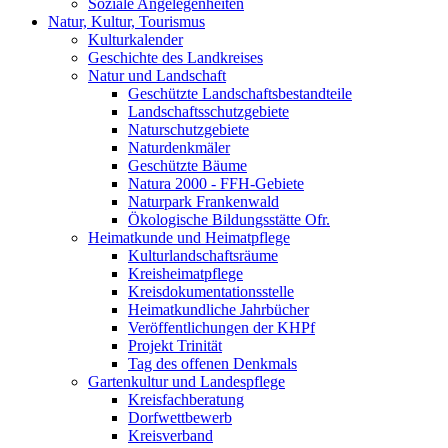
Soziale Angelegenheiten
Natur, Kultur, Tourismus
Kulturkalender
Geschichte des Landkreises
Natur und Landschaft
Geschützte Landschaftsbestandteile
Landschaftsschutzgebiete
Naturschutzgebiete
Naturdenkmäler
Geschützte Bäume
Natura 2000 - FFH-Gebiete
Naturpark Frankenwald
Ökologische Bildungsstätte Ofr.
Heimatkunde und Heimatpflege
Kulturlandschaftsräume
Kreisheimatpflege
Kreisdokumentationsstelle
Heimatkundliche Jahrbücher
Veröffentlichungen der KHPf
Projekt Trinität
Tag des offenen Denkmals
Gartenkultur und Landespflege
Kreisfachberatung
Dorfwettbewerb
Kreisverband