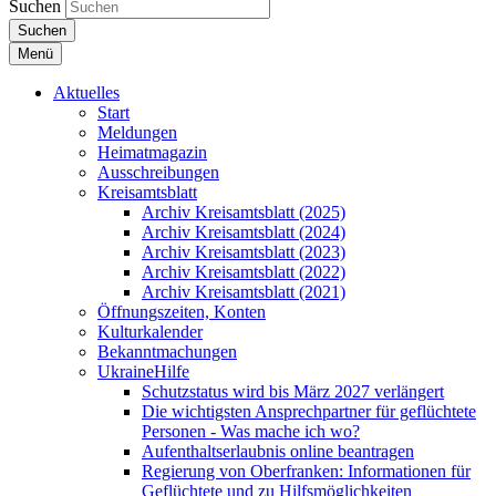
Suchen
Suchen
Menü
Aktuelles
Start
Meldungen
Heimatmagazin
Ausschreibungen
Kreisamtsblatt
Archiv Kreisamtsblatt (2025)
Archiv Kreisamtsblatt (2024)
Archiv Kreisamtsblatt (2023)
Archiv Kreisamtsblatt (2022)
Archiv Kreisamtsblatt (2021)
Öffnungszeiten, Konten
Kulturkalender
Bekanntmachungen
UkraineHilfe
Schutzstatus wird bis März 2027 verlängert
Die wichtigsten Ansprechpartner für geflüchtete
Personen - Was mache ich wo?
Aufenthaltserlaubnis online beantragen
Regierung von Oberfranken: Informationen für
Geflüchtete und zu Hilfsmöglichkeiten