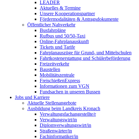
LEADER
Aktuelles & Termine
Unsere Kooperationspartner
Fördermodalitäten & Antragsdokumente
Öffentlicher Nahverkehr
Busfahrpläne
Rufbus und 50/50-Taxi
Online-Fahrplanauskunft
Tickets und Tarife
Fahrplanauszüge für Grund- und Mittelschulen
Fahrtkostenerstattung und Schülerbeförderung
Freizeitverkehr
Baustellen
Mobilitätszentrale
FreischießenExpress
Informationen zum VGN
Fundsachen in unseren Bussen
Jobs und Karriere
Aktuelle Stellenangebote
Ausbildung beim Landkreis Kronach
Verwaltungsfachangestellte/r
Verwaltungswirt/in
Diplomverwaltungswirt/in
Straßenwärter/in
Fachinformatiker/in