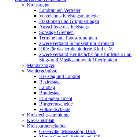
Kreisorgane
Landrat und Vertreter
Verzeichnis Kreistagsmitglieder
Fraktionen und Gruppierungen
Ausschüsse des Kreistags
Sonstige Gremien
Termine und Tagesordnungen
Zweckverband Schulzentrum Kronach
Hilfe für das lernbehinderte Kind e. V.
Zweckverband Berufsfachschule für Musik und
Sing- und Musikschulwerk Oberfranken
Mandatsträger
Wahlergebnisse
Kreistag und Landrat
Bezirkstag
Landtag
Bundestag
Europaparlament
Bürgerentscheide
Volksentscheide
Kreisrechtssammlung
Kreisamtsblatt
Kreispartnerschaften
Greenville, Mississippi, USA
Moray Council, Schottland, GB