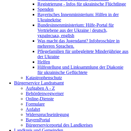
Registrierung - Infos für ukrainische Flüchtlinge
Spenden
Bayerisches Innenministerium: Hilfen in der
Ukrainekrise
Bundesinnenministerium: Hilfe-Portal für
Vertriebene aus der Ukraine | deutsch,
українська, english
Was macht das Jugendamt? Infobroschüre in
mehreren Sprachen.
Pflegefamilien für unbegleitete Minderjährige aus
der Ukraine
Helfen
Hilfestellung und Linksammlung der Diakonie
für ukrainische Geflüchtete
Katastrophenschutz
Bürgerservice Landratsamt
Aufgaben A - Z
Behördenwegweiser
Online-Dienste
Formulare
Anfahrt
Widerspruchseinlegung
BayernPortal
Bürgerserviceportal des Landkreises
Landkreis und Gemeinden