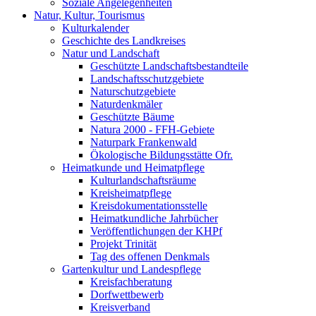
Soziale Angelegenheiten
Natur, Kultur, Tourismus
Kulturkalender
Geschichte des Landkreises
Natur und Landschaft
Geschützte Landschaftsbestandteile
Landschaftsschutzgebiete
Naturschutzgebiete
Naturdenkmäler
Geschützte Bäume
Natura 2000 - FFH-Gebiete
Naturpark Frankenwald
Ökologische Bildungsstätte Ofr.
Heimatkunde und Heimatpflege
Kulturlandschaftsräume
Kreisheimatpflege
Kreisdokumentationsstelle
Heimatkundliche Jahrbücher
Veröffentlichungen der KHPf
Projekt Trinität
Tag des offenen Denkmals
Gartenkultur und Landespflege
Kreisfachberatung
Dorfwettbewerb
Kreisverband