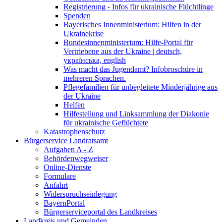
Registrierung - Infos für ukrainische Flüchtlinge
Spenden
Bayerisches Innenministerium: Hilfen in der
Ukrainekrise
Bundesinnenministerium: Hilfe-Portal für
Vertriebene aus der Ukraine | deutsch,
українська, english
Was macht das Jugendamt? Infobroschüre in
mehreren Sprachen.
Pflegefamilien für unbegleitete Minderjährige aus
der Ukraine
Helfen
Hilfestellung und Linksammlung der Diakonie
für ukrainische Geflüchtete
Katastrophenschutz
Bürgerservice Landratsamt
Aufgaben A - Z
Behördenwegweiser
Online-Dienste
Formulare
Anfahrt
Widerspruchseinlegung
BayernPortal
Bürgerserviceportal des Landkreises
Landkreis und Gemeinden