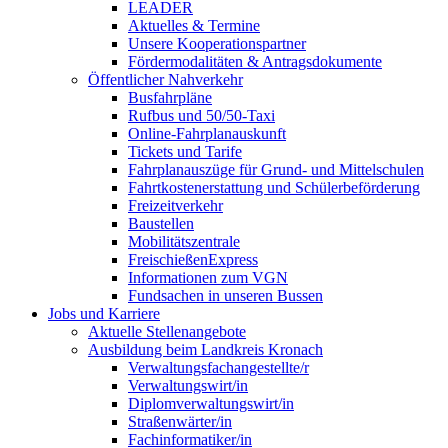
LEADER
Aktuelles & Termine
Unsere Kooperationspartner
Fördermodalitäten & Antragsdokumente
Öffentlicher Nahverkehr
Busfahrpläne
Rufbus und 50/50-Taxi
Online-Fahrplanauskunft
Tickets und Tarife
Fahrplanauszüge für Grund- und Mittelschulen
Fahrtkostenerstattung und Schülerbeförderung
Freizeitverkehr
Baustellen
Mobilitätszentrale
FreischießenExpress
Informationen zum VGN
Fundsachen in unseren Bussen
Jobs und Karriere
Aktuelle Stellenangebote
Ausbildung beim Landkreis Kronach
Verwaltungsfachangestellte/r
Verwaltungswirt/in
Diplomverwaltungswirt/in
Straßenwärter/in
Fachinformatiker/in