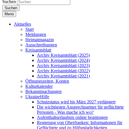
Suchen
Suchen
Menü
Aktuelles
Start
Meldungen
Heimatmagazin
Ausschreibungen
Kreisamtsblatt
Archiv Kreisamtsblatt (2025)
Archiv Kreisamtsblatt (2024)
Archiv Kreisamtsblatt (2023)
Archiv Kreisamtsblatt (2022)
Archiv Kreisamtsblatt (2021)
Öffnungszeiten, Konten
Kulturkalender
Bekanntmachungen
UkraineHilfe
Schutzstatus wird bis März 2027 verlängert
Die wichtigsten Ansprechpartner für geflüchtete
Personen - Was mache ich wo?
Aufenthaltserlaubnis online beantragen
Regierung von Oberfranken: Informationen für
Geflüchtete und zu Hilfsmöglichkeiten