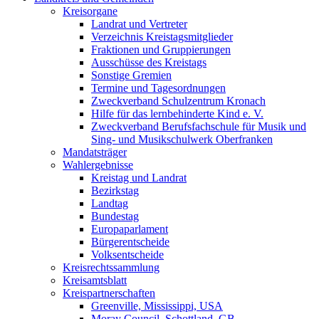
Kreisorgane
Landrat und Vertreter
Verzeichnis Kreistagsmitglieder
Fraktionen und Gruppierungen
Ausschüsse des Kreistags
Sonstige Gremien
Termine und Tagesordnungen
Zweckverband Schulzentrum Kronach
Hilfe für das lernbehinderte Kind e. V.
Zweckverband Berufsfachschule für Musik und
Sing- und Musikschulwerk Oberfranken
Mandatsträger
Wahlergebnisse
Kreistag und Landrat
Bezirkstag
Landtag
Bundestag
Europaparlament
Bürgerentscheide
Volksentscheide
Kreisrechtssammlung
Kreisamtsblatt
Kreispartnerschaften
Greenville, Mississippi, USA
Moray Council, Schottland, GB