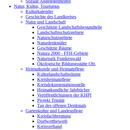
Soziale Angelegenheiten
Natur, Kultur, Tourismus
Kulturkalender
Geschichte des Landkreises
Natur und Landschaft
Geschützte Landschaftsbestandteile
Landschaftsschutzgebiete
Naturschutzgebiete
Naturdenkmäler
Geschützte Bäume
Natura 2000 - FFH-Gebiete
Naturpark Frankenwald
Ökologische Bildungsstätte Ofr.
Heimatkunde und Heimatpflege
Kulturlandschaftsräume
Kreisheimatpflege
Kreisdokumentationsstelle
Heimatkundliche Jahrbücher
Veröffentlichungen der KHPf
Projekt Trinität
Tag des offenen Denkmals
Gartenkultur und Landespflege
Kreisfachberatung
Dorfwettbewerb
Kreisverband