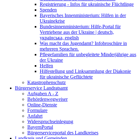
Registrierung - Infos für ukrainische Flüchtlinge
Spenden
Bayerisches Innenministerium: Hilfen in der
Ukrainekrise
Bundesinnenministerium: Hilfe-Portal für
Vertriebene aus der Ukraine | deutsch,
українська, english
Was macht das Jugendamt? Infobroschüre in
mehreren Sprachen.
Pflegefamilien für unbegleitete Minderjährige aus
der Ukraine
Helfen
Hilfestellung und Linksammlung der Diakonie
für ukrainische Geflüchtete
Katastrophenschutz
Bürgerservice Landratsamt
Aufgaben A - Z
Behördenwegweiser
Online-Dienste
Formulare
Anfahrt
Widerspruchseinlegung
BayernPortal
Bürgerserviceportal des Landkreises
Landkreis und Gemeinden