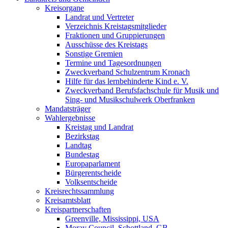
Kreisorgane
Landrat und Vertreter
Verzeichnis Kreistagsmitglieder
Fraktionen und Gruppierungen
Ausschüsse des Kreistags
Sonstige Gremien
Termine und Tagesordnungen
Zweckverband Schulzentrum Kronach
Hilfe für das lernbehinderte Kind e. V.
Zweckverband Berufsfachschule für Musik und
Sing- und Musikschulwerk Oberfranken
Mandatsträger
Wahlergebnisse
Kreistag und Landrat
Bezirkstag
Landtag
Bundestag
Europaparlament
Bürgerentscheide
Volksentscheide
Kreisrechtssammlung
Kreisamtsblatt
Kreispartnerschaften
Greenville, Mississippi, USA
Moray Council, Schottland, GB