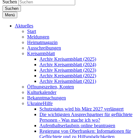
Suchen
Suchen
Menü
Aktuelles
Start
Meldungen
Heimatmagazin
Ausschreibungen
Kreisamtsblatt
Archiv Kreisamtsblatt (2025)
Archiv Kreisamtsblatt (2024)
Archiv Kreisamtsblatt (2023)
Archiv Kreisamtsblatt (2022)
Archiv Kreisamtsblatt (2021)
Öffnungszeiten, Konten
Kulturkalender
Bekanntmachungen
UkraineHilfe
Schutzstatus wird bis März 2027 verlängert
Die wichtigsten Ansprechpartner für geflüchtete
Personen - Was mache ich wo?
Aufenthaltserlaubnis online beantragen
Regierung von Oberfranken: Informationen für
Geflüchtete und zu Hilfsmöglichkeiten