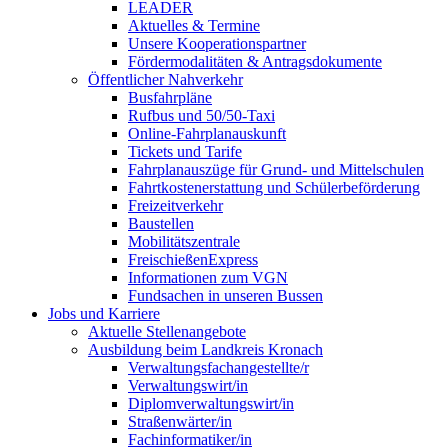
LEADER
Aktuelles & Termine
Unsere Kooperationspartner
Fördermodalitäten & Antragsdokumente
Öffentlicher Nahverkehr
Busfahrpläne
Rufbus und 50/50-Taxi
Online-Fahrplanauskunft
Tickets und Tarife
Fahrplanauszüge für Grund- und Mittelschulen
Fahrtkostenerstattung und Schülerbeförderung
Freizeitverkehr
Baustellen
Mobilitätszentrale
FreischießenExpress
Informationen zum VGN
Fundsachen in unseren Bussen
Jobs und Karriere
Aktuelle Stellenangebote
Ausbildung beim Landkreis Kronach
Verwaltungsfachangestellte/r
Verwaltungswirt/in
Diplomverwaltungswirt/in
Straßenwärter/in
Fachinformatiker/in