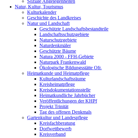
Soziale Angelegenheiten
Natur, Kultur, Tourismus
Kulturkalender
Geschichte des Landkreises
Natur und Landschaft
Geschützte Landschaftsbestandteile
Landschaftsschutzgebiete
Naturschutzgebiete
Naturdenkmäler
Geschützte Bäume
Natura 2000 - FFH-Gebiete
Naturpark Frankenwald
Ökologische Bildungsstätte Ofr.
Heimatkunde und Heimatpflege
Kulturlandschaftsräume
Kreisheimatpflege
Kreisdokumentationsstelle
Heimatkundliche Jahrbücher
Veröffentlichungen der KHPf
Projekt Trinität
Tag des offenen Denkmals
Gartenkultur und Landespflege
Kreisfachberatung
Dorfwettbewerb
Kreisverband