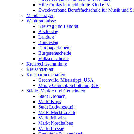
Hilfe für das lernbehinderte Kind e. V.
Zweckverband Berufsfachschule für Musik und S
Mandatsträger
Wahlergebnisse
Kreistag und Landrat
Bezirkstag
Landtag
Bundestag
Europaparlament
Bürgerentscheide
Volksentscheide
Kreisrechtssammlung
Kreisamtsblatt
Kreispartnerschaften
Greenville, Mississippi, USA
Moray Council, Schottland, GB
Städte, Märkte und Gemeinden
Stadt Kronach
Markt Küps
Stadt Ludwigsstadt
Markt Marktrodach
Markt Mitwitz
Markt Nordhalben
Markt Pressig
Gemeinde Reichenbach