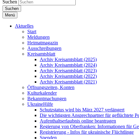
Suchen
Suchen
Menü
Aktuelles
Start
Meldungen
Heimatmagazin
Ausschreibungen
Kreisamtsblatt
Archiv Kreisamtsblatt (2025)
Archiv Kreisamtsblatt (2024)
Archiv Kreisamtsblatt (2023)
Archiv Kreisamtsblatt (2022)
Archiv Kreisamtsblatt (2021)
Öffnungszeiten, Konten
Kulturkalender
Bekanntmachungen
UkraineHilfe
Schutzstatus wird bis März 2027 verlängert
Die wichtigsten Ansprechpartner für geflüchtete 
Aufenthaltserlaubnis online beantragen
Regierung von Oberfranken: Informationen für Gef
Registrierung - Infos für ukrainische Flüchtlinge
Spenden