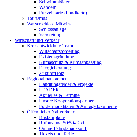
Schwimmbäder
Wandern
Freizeitkarte (Landkarte)
Tourismus
Wasserschloss Mitwitz
Schlossanlage
Vermietung
Wirtschaft und Verkehr
Kreisentwicklung Team
Wirtschaftsförderung
Existenzgründung
Klimaschutz & Klimaanpassung
Energieberatung
ZukunftHolz
Regionalmanagement
Handlungsfelder & Projekte
LEADER
Aktuelles & Termine
Unsere Kooperationspartner
Fördermodalitäten & Antragsdokumente
Öffentlicher Nahverkehr
Busfahrpläne
Rufbus und 50/50-Taxi
Online-Fahrplanauskunft
Tickets und Tarife