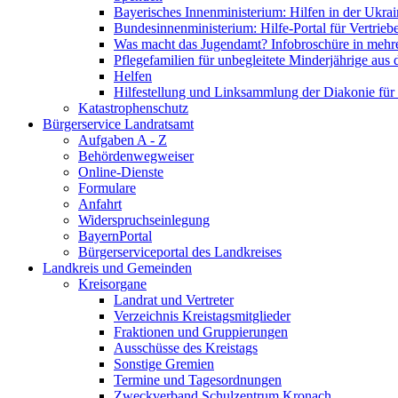
Bayerisches Innenministerium: Hilfen in der Ukrai
Bundesinnenministerium: Hilfe-Portal für Vertrieb
Was macht das Jugendamt? Infobroschüre in mehr
Pflegefamilien für unbegleitete Minderjährige aus 
Helfen
Hilfestellung und Linksammlung der Diakonie für 
Katastrophenschutz
Bürgerservice Landratsamt
Aufgaben A - Z
Behördenwegweiser
Online-Dienste
Formulare
Anfahrt
Widerspruchseinlegung
BayernPortal
Bürgerserviceportal des Landkreises
Landkreis und Gemeinden
Kreisorgane
Landrat und Vertreter
Verzeichnis Kreistagsmitglieder
Fraktionen und Gruppierungen
Ausschüsse des Kreistags
Sonstige Gremien
Termine und Tagesordnungen
Zweckverband Schulzentrum Kronach