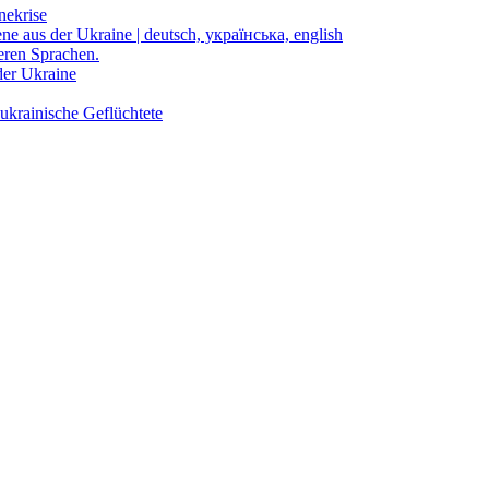
nekrise
ene aus der Ukraine | deutsch, українська, english
eren Sprachen.
der Ukraine
ukrainische Geflüchtete