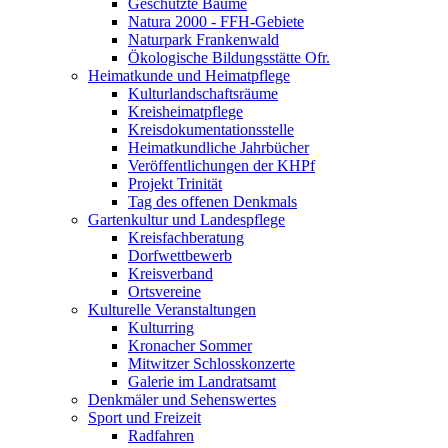
Geschützte Bäume
Natura 2000 - FFH-Gebiete
Naturpark Frankenwald
Ökologische Bildungsstätte Ofr.
Heimatkunde und Heimatpflege
Kulturlandschaftsräume
Kreisheimatpflege
Kreisdokumentationsstelle
Heimatkundliche Jahrbücher
Veröffentlichungen der KHPf
Projekt Trinität
Tag des offenen Denkmals
Gartenkultur und Landespflege
Kreisfachberatung
Dorfwettbewerb
Kreisverband
Ortsvereine
Kulturelle Veranstaltungen
Kulturring
Kronacher Sommer
Mitwitzer Schlosskonzerte
Galerie im Landratsamt
Denkmäler und Sehenswertes
Sport und Freizeit
Radfahren