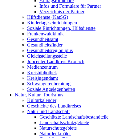
Antragsformulare
Infos und Formulare für Partner
Verzeichnis der Partner
Hilfsdienste (KatSG)
Kindertageseinrichtungen
Soziale Einrichtungen, Hilfsdienste
Frankenwaldklinik
Gesundheitsamt
Gesundheitsfinder
Gesundheitsregion plus
Gleichstellungsstelle
Jobcenter Landkreis Kronach
Medienzentrum
Kreisbibliothek
Kreisjugendamt
Schwangerenberatung
Soziale Angelegenheiten
Natur, Kultur, Tourismus
Kulturkalender
Geschichte des Landkreises
Natur und Landschaft
Geschützte Landschaftsbestandteile
Landschaftsschutzgebiete
Naturschutzgebiete
Naturdenkmäler