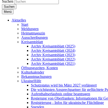
Suchen
Suchen
Menü
Aktuelles
Start
Meldungen
Heimatmagazin
Ausschreibungen
Kreisamtsblatt
Archiv Kreisamtsblatt (2025)
Archiv Kreisamtsblatt (2024)
Archiv Kreisamtsblatt (2023)
Archiv Kreisamtsblatt (2022)
Archiv Kreisamtsblatt (2021)
Öffnungszeiten, Konten
Kulturkalender
Bekanntmachungen
UkraineHilfe
Schutzstatus wird bis März 2027 verlängert
Die wichtigsten Ansprechpartner für geflüchtete 
Aufenthaltserlaubnis online beantragen
Regierung von Oberfranken: Informationen für Gef
Registrierung - Infos für ukrainische Flüchtlinge
Spenden