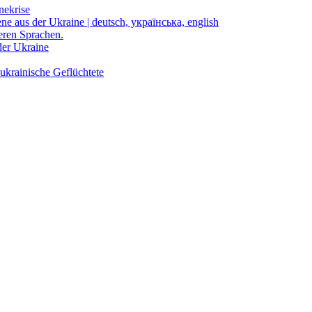
nekrise
ene aus der Ukraine | deutsch, українська, english
eren Sprachen.
der Ukraine
ukrainische Geflüchtete