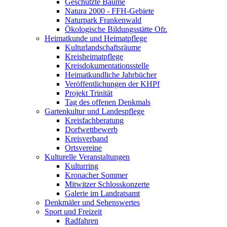
Geschützte Bäume
Natura 2000 - FFH-Gebiete
Naturpark Frankenwald
Ökologische Bildungsstätte Ofr.
Heimatkunde und Heimatpflege
Kulturlandschaftsräume
Kreisheimatpflege
Kreisdokumentationsstelle
Heimatkundliche Jahrbücher
Veröffentlichungen der KHPf
Projekt Trinität
Tag des offenen Denkmals
Gartenkultur und Landespflege
Kreisfachberatung
Dorfwettbewerb
Kreisverband
Ortsvereine
Kulturelle Veranstaltungen
Kulturring
Kronacher Sommer
Mitwitzer Schlosskonzerte
Galerie im Landratsamt
Denkmäler und Sehenswertes
Sport und Freizeit
Radfahren