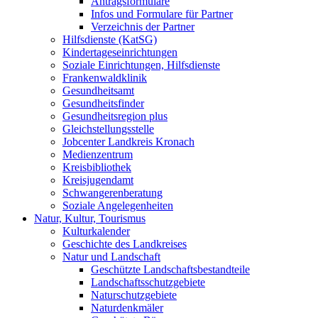
Antragsformulare
Infos und Formulare für Partner
Verzeichnis der Partner
Hilfsdienste (KatSG)
Kindertageseinrichtungen
Soziale Einrichtungen, Hilfsdienste
Frankenwaldklinik
Gesundheitsamt
Gesundheitsfinder
Gesundheitsregion plus
Gleichstellungsstelle
Jobcenter Landkreis Kronach
Medienzentrum
Kreisbibliothek
Kreisjugendamt
Schwangerenberatung
Soziale Angelegenheiten
Natur, Kultur, Tourismus
Kulturkalender
Geschichte des Landkreises
Natur und Landschaft
Geschützte Landschaftsbestandteile
Landschaftsschutzgebiete
Naturschutzgebiete
Naturdenkmäler