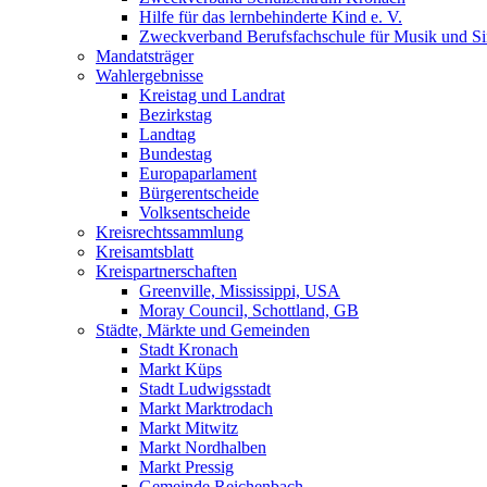
Hilfe für das lernbehinderte Kind e. V.
Zweckverband Berufsfachschule für Musik und S
Mandatsträger
Wahlergebnisse
Kreistag und Landrat
Bezirkstag
Landtag
Bundestag
Europaparlament
Bürgerentscheide
Volksentscheide
Kreisrechtssammlung
Kreisamtsblatt
Kreispartnerschaften
Greenville, Mississippi, USA
Moray Council, Schottland, GB
Städte, Märkte und Gemeinden
Stadt Kronach
Markt Küps
Stadt Ludwigsstadt
Markt Marktrodach
Markt Mitwitz
Markt Nordhalben
Markt Pressig
Gemeinde Reichenbach