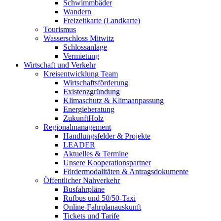
Schwimmbäder
Wandern
Freizeitkarte (Landkarte)
Tourismus
Wasserschloss Mitwitz
Schlossanlage
Vermietung
Wirtschaft und Verkehr
Kreisentwicklung Team
Wirtschaftsförderung
Existenzgründung
Klimaschutz & Klimaanpassung
Energieberatung
ZukunftHolz
Regionalmanagement
Handlungsfelder & Projekte
LEADER
Aktuelles & Termine
Unsere Kooperationspartner
Fördermodalitäten & Antragsdokumente
Öffentlicher Nahverkehr
Busfahrpläne
Rufbus und 50/50-Taxi
Online-Fahrplanauskunft
Tickets und Tarife