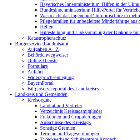
Bayerisches Innenministerium: Hilfen in der Ukrai
Bundesinnenministerium: Hilfe-Portal für Vertrieb
Was macht das Jugendamt? Infobroschüre in mehr
Pflegefamilien für unbegleitete Minderjährige aus 
Helfen
Hilfestellung und Linksammlung der Diakonie für 
Katastrophenschutz
Bürgerservice Landratsamt
Aufgaben A - Z
Behördenwegweiser
Online-Dienste
Formulare
Anfahrt
Widerspruchseinlegung
BayernPortal
Bürgerserviceportal des Landkreises
Landkreis und Gemeinden
Kreisorgane
Landrat und Vertreter
Verzeichnis Kreistagsmitglieder
Fraktionen und Gruppierungen
Ausschüsse des Kreistags
Sonstige Gremien
Termine und Tagesordnungen
Zweckverband Schulzentrum Kronach