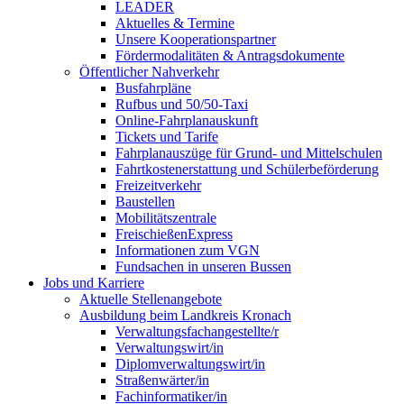
LEADER
Aktuelles & Termine
Unsere Kooperationspartner
Fördermodalitäten & Antragsdokumente
Öffentlicher Nahverkehr
Busfahrpläne
Rufbus und 50/50-Taxi
Online-Fahrplanauskunft
Tickets und Tarife
Fahrplanauszüge für Grund- und Mittelschulen
Fahrtkostenerstattung und Schülerbeförderung
Freizeitverkehr
Baustellen
Mobilitätszentrale
FreischießenExpress
Informationen zum VGN
Fundsachen in unseren Bussen
Jobs und Karriere
Aktuelle Stellenangebote
Ausbildung beim Landkreis Kronach
Verwaltungsfachangestellte/r
Verwaltungswirt/in
Diplomverwaltungswirt/in
Straßenwärter/in
Fachinformatiker/in