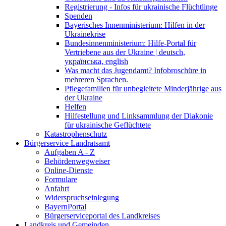
Registrierung - Infos für ukrainische Flüchtlinge
Spenden
Bayerisches Innenministerium: Hilfen in der
Ukrainekrise
Bundesinnenministerium: Hilfe-Portal für
Vertriebene aus der Ukraine | deutsch,
українська, english
Was macht das Jugendamt? Infobroschüre in
mehreren Sprachen.
Pflegefamilien für unbegleitete Minderjährige aus
der Ukraine
Helfen
Hilfestellung und Linksammlung der Diakonie
für ukrainische Geflüchtete
Katastrophenschutz
Bürgerservice Landratsamt
Aufgaben A - Z
Behördenwegweiser
Online-Dienste
Formulare
Anfahrt
Widerspruchseinlegung
BayernPortal
Bürgerserviceportal des Landkreises
Landkreis und Gemeinden