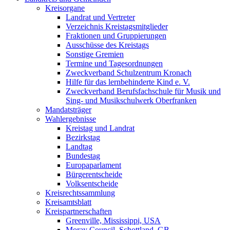
Kreisorgane
Landrat und Vertreter
Verzeichnis Kreistagsmitglieder
Fraktionen und Gruppierungen
Ausschüsse des Kreistags
Sonstige Gremien
Termine und Tagesordnungen
Zweckverband Schulzentrum Kronach
Hilfe für das lernbehinderte Kind e. V.
Zweckverband Berufsfachschule für Musik und
Sing- und Musikschulwerk Oberfranken
Mandatsträger
Wahlergebnisse
Kreistag und Landrat
Bezirkstag
Landtag
Bundestag
Europaparlament
Bürgerentscheide
Volksentscheide
Kreisrechtssammlung
Kreisamtsblatt
Kreispartnerschaften
Greenville, Mississippi, USA
Moray Council, Schottland, GB