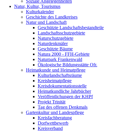
Soziale Angelegenheiten
Natur, Kultur, Tourismus
Kulturkalender
Geschichte des Landkreises
Natur und Landschaft
Geschützte Landschaftsbestandteile
Landschaftsschutzgebiete
Naturschutzgebiete
Naturdenkmäler
Geschützte Bäume
Natura 2000 - FFH-Gebiete
Naturpark Frankenwald
Ökologische Bildungsstätte Ofr.
Heimatkunde und Heimatpflege
Kulturlandschaftsräume
Kreisheimatpflege
Kreisdokumentationsstelle
Heimatkundliche Jahrbücher
Veröffentlichungen der KHPf
Projekt Trinität
Tag des offenen Denkmals
Gartenkultur und Landespflege
Kreisfachberatung
Dorfwettbewerb
Kreisverband