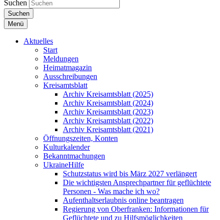
Suchen
Suchen
Menü
Aktuelles
Start
Meldungen
Heimatmagazin
Ausschreibungen
Kreisamtsblatt
Archiv Kreisamtsblatt (2025)
Archiv Kreisamtsblatt (2024)
Archiv Kreisamtsblatt (2023)
Archiv Kreisamtsblatt (2022)
Archiv Kreisamtsblatt (2021)
Öffnungszeiten, Konten
Kulturkalender
Bekanntmachungen
UkraineHilfe
Schutzstatus wird bis März 2027 verlängert
Die wichtigsten Ansprechpartner für geflüchtete
Personen - Was mache ich wo?
Aufenthaltserlaubnis online beantragen
Regierung von Oberfranken: Informationen für
Geflüchtete und zu Hilfsmöglichkeiten