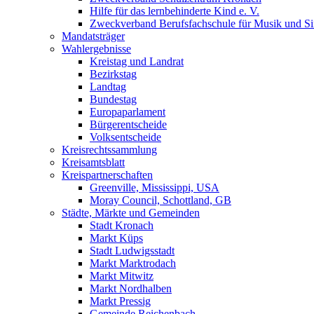
Hilfe für das lernbehinderte Kind e. V.
Zweckverband Berufsfachschule für Musik und S
Mandatsträger
Wahlergebnisse
Kreistag und Landrat
Bezirkstag
Landtag
Bundestag
Europaparlament
Bürgerentscheide
Volksentscheide
Kreisrechtssammlung
Kreisamtsblatt
Kreispartnerschaften
Greenville, Mississippi, USA
Moray Council, Schottland, GB
Städte, Märkte und Gemeinden
Stadt Kronach
Markt Küps
Stadt Ludwigsstadt
Markt Marktrodach
Markt Mitwitz
Markt Nordhalben
Markt Pressig
Gemeinde Reichenbach