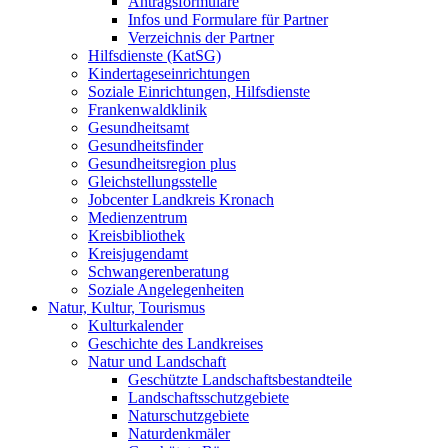
Antragsformulare
Infos und Formulare für Partner
Verzeichnis der Partner
Hilfsdienste (KatSG)
Kindertageseinrichtungen
Soziale Einrichtungen, Hilfsdienste
Frankenwaldklinik
Gesundheitsamt
Gesundheitsfinder
Gesundheitsregion plus
Gleichstellungsstelle
Jobcenter Landkreis Kronach
Medienzentrum
Kreisbibliothek
Kreisjugendamt
Schwangerenberatung
Soziale Angelegenheiten
Natur, Kultur, Tourismus
Kulturkalender
Geschichte des Landkreises
Natur und Landschaft
Geschützte Landschaftsbestandteile
Landschaftsschutzgebiete
Naturschutzgebiete
Naturdenkmäler