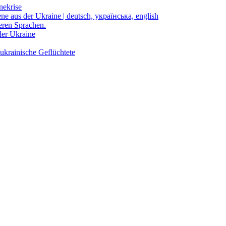
nekrise
ene aus der Ukraine | deutsch, українська, english
eren Sprachen.
der Ukraine
ukrainische Geflüchtete