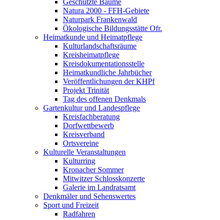
Geschützte Bäume
Natura 2000 - FFH-Gebiete
Naturpark Frankenwald
Ökologische Bildungsstätte Ofr.
Heimatkunde und Heimatpflege
Kulturlandschaftsräume
Kreisheimatpflege
Kreisdokumentationsstelle
Heimatkundliche Jahrbücher
Veröffentlichungen der KHPf
Projekt Trinität
Tag des offenen Denkmals
Gartenkultur und Landespflege
Kreisfachberatung
Dorfwettbewerb
Kreisverband
Ortsvereine
Kulturelle Veranstaltungen
Kulturring
Kronacher Sommer
Mitwitzer Schlosskonzerte
Galerie im Landratsamt
Denkmäler und Sehenswertes
Sport und Freizeit
Radfahren