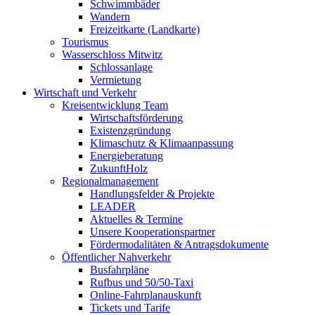
Schwimmbäder
Wandern
Freizeitkarte (Landkarte)
Tourismus
Wasserschloss Mitwitz
Schlossanlage
Vermietung
Wirtschaft und Verkehr
Kreisentwicklung Team
Wirtschaftsförderung
Existenzgründung
Klimaschutz & Klimaanpassung
Energieberatung
ZukunftHolz
Regionalmanagement
Handlungsfelder & Projekte
LEADER
Aktuelles & Termine
Unsere Kooperationspartner
Fördermodalitäten & Antragsdokumente
Öffentlicher Nahverkehr
Busfahrpläne
Rufbus und 50/50-Taxi
Online-Fahrplanauskunft
Tickets und Tarife