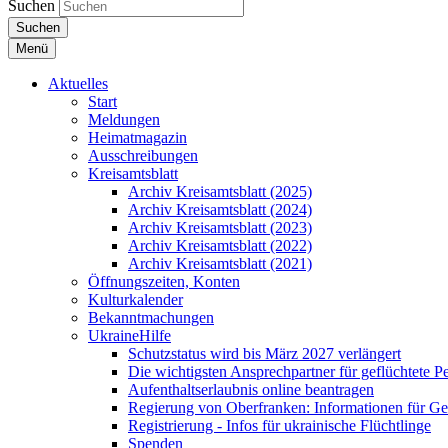
Suchen
Suchen
Menü
Aktuelles
Start
Meldungen
Heimatmagazin
Ausschreibungen
Kreisamtsblatt
Archiv Kreisamtsblatt (2025)
Archiv Kreisamtsblatt (2024)
Archiv Kreisamtsblatt (2023)
Archiv Kreisamtsblatt (2022)
Archiv Kreisamtsblatt (2021)
Öffnungszeiten, Konten
Kulturkalender
Bekanntmachungen
UkraineHilfe
Schutzstatus wird bis März 2027 verlängert
Die wichtigsten Ansprechpartner für geflüchtete 
Aufenthaltserlaubnis online beantragen
Regierung von Oberfranken: Informationen für Gef
Registrierung - Infos für ukrainische Flüchtlinge
Spenden