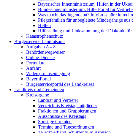
Bayerisches Innenministerium: Hilfen in der Ukrai
Bundesinnenministerium: Hilfe-Portal für Vertrieb
Was macht das Jugendamt? Infobroschüre in mehr
Pflegefamilien für unbegleitete Minderjährige aus 
Helfen
Hilfestellung und Linksammlung der Diakonie für 
Katastrophenschutz
Bürgerservice Landratsamt
Aufgaben A - Z
Behördenwegweiser
Online-Dienste
Formulare
Anfahrt
Widerspruchseinlegung
BayernPortal
Bürgerserviceportal des Landkreises
Landkreis und Gemeinden
Kreisorgane
Landrat und Vertreter
Verzeichnis Kreistagsmitglieder
Fraktionen und Gruppierungen
Ausschüsse des Kreistags
Sonstige Gremien
Termine und Tagesordnungen
Zweckverband Schulzentrum Kronach