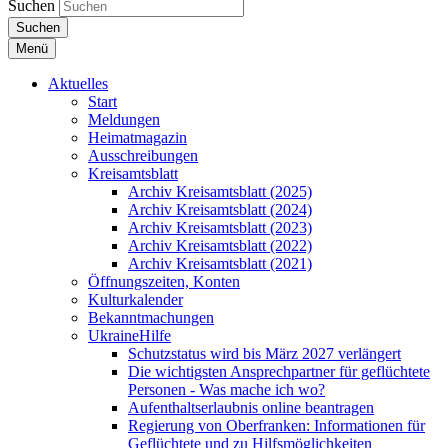
Suchen
Suchen
Menü
Aktuelles
Start
Meldungen
Heimatmagazin
Ausschreibungen
Kreisamtsblatt
Archiv Kreisamtsblatt (2025)
Archiv Kreisamtsblatt (2024)
Archiv Kreisamtsblatt (2023)
Archiv Kreisamtsblatt (2022)
Archiv Kreisamtsblatt (2021)
Öffnungszeiten, Konten
Kulturkalender
Bekanntmachungen
UkraineHilfe
Schutzstatus wird bis März 2027 verlängert
Die wichtigsten Ansprechpartner für geflüchtete
Personen - Was mache ich wo?
Aufenthaltserlaubnis online beantragen
Regierung von Oberfranken: Informationen für
Geflüchtete und zu Hilfsmöglichkeiten