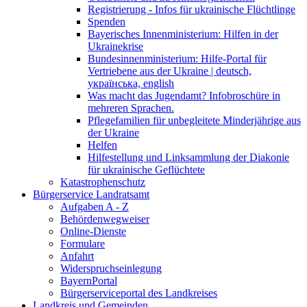
Registrierung - Infos für ukrainische Flüchtlinge
Spenden
Bayerisches Innenministerium: Hilfen in der
Ukrainekrise
Bundesinnenministerium: Hilfe-Portal für
Vertriebene aus der Ukraine | deutsch,
українська, english
Was macht das Jugendamt? Infobroschüre in
mehreren Sprachen.
Pflegefamilien für unbegleitete Minderjährige aus
der Ukraine
Helfen
Hilfestellung und Linksammlung der Diakonie
für ukrainische Geflüchtete
Katastrophenschutz
Bürgerservice Landratsamt
Aufgaben A - Z
Behördenwegweiser
Online-Dienste
Formulare
Anfahrt
Widerspruchseinlegung
BayernPortal
Bürgerserviceportal des Landkreises
Landkreis und Gemeinden