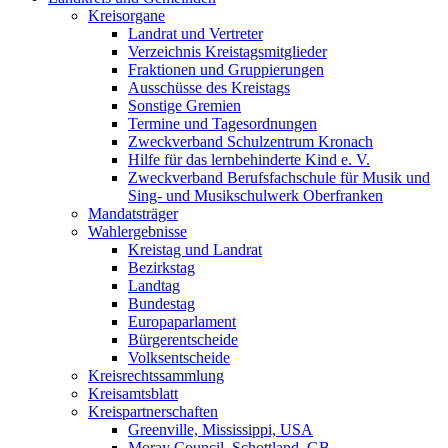
Kreisorgane
Landrat und Vertreter
Verzeichnis Kreistagsmitglieder
Fraktionen und Gruppierungen
Ausschüsse des Kreistags
Sonstige Gremien
Termine und Tagesordnungen
Zweckverband Schulzentrum Kronach
Hilfe für das lernbehinderte Kind e. V.
Zweckverband Berufsfachschule für Musik und
Sing- und Musikschulwerk Oberfranken
Mandatsträger
Wahlergebnisse
Kreistag und Landrat
Bezirkstag
Landtag
Bundestag
Europaparlament
Bürgerentscheide
Volksentscheide
Kreisrechtssammlung
Kreisamtsblatt
Kreispartnerschaften
Greenville, Mississippi, USA
Moray Council, Schottland, GB