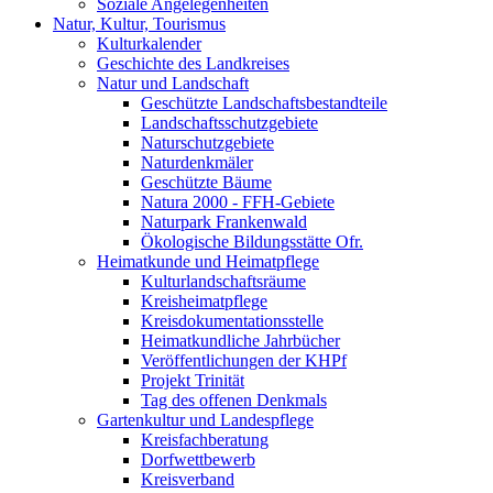
Soziale Angelegenheiten
Natur, Kultur, Tourismus
Kulturkalender
Geschichte des Landkreises
Natur und Landschaft
Geschützte Landschaftsbestandteile
Landschaftsschutzgebiete
Naturschutzgebiete
Naturdenkmäler
Geschützte Bäume
Natura 2000 - FFH-Gebiete
Naturpark Frankenwald
Ökologische Bildungsstätte Ofr.
Heimatkunde und Heimatpflege
Kulturlandschaftsräume
Kreisheimatpflege
Kreisdokumentationsstelle
Heimatkundliche Jahrbücher
Veröffentlichungen der KHPf
Projekt Trinität
Tag des offenen Denkmals
Gartenkultur und Landespflege
Kreisfachberatung
Dorfwettbewerb
Kreisverband