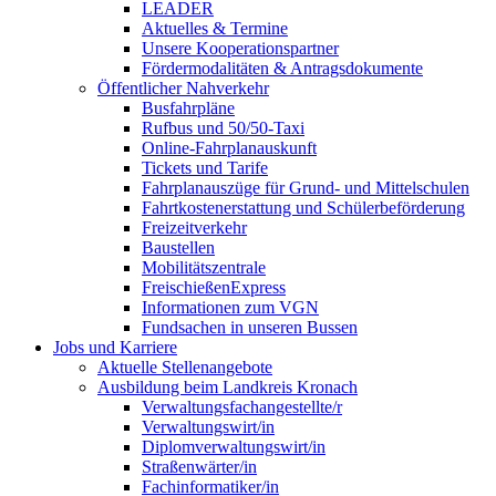
LEADER
Aktuelles & Termine
Unsere Kooperationspartner
Fördermodalitäten & Antragsdokumente
Öffentlicher Nahverkehr
Busfahrpläne
Rufbus und 50/50-Taxi
Online-Fahrplanauskunft
Tickets und Tarife
Fahrplanauszüge für Grund- und Mittelschulen
Fahrtkostenerstattung und Schülerbeförderung
Freizeitverkehr
Baustellen
Mobilitätszentrale
FreischießenExpress
Informationen zum VGN
Fundsachen in unseren Bussen
Jobs und Karriere
Aktuelle Stellenangebote
Ausbildung beim Landkreis Kronach
Verwaltungsfachangestellte/r
Verwaltungswirt/in
Diplomverwaltungswirt/in
Straßenwärter/in
Fachinformatiker/in