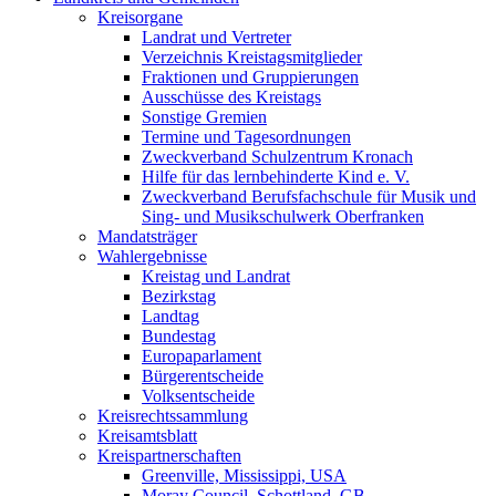
Kreisorgane
Landrat und Vertreter
Verzeichnis Kreistagsmitglieder
Fraktionen und Gruppierungen
Ausschüsse des Kreistags
Sonstige Gremien
Termine und Tagesordnungen
Zweckverband Schulzentrum Kronach
Hilfe für das lernbehinderte Kind e. V.
Zweckverband Berufsfachschule für Musik und
Sing- und Musikschulwerk Oberfranken
Mandatsträger
Wahlergebnisse
Kreistag und Landrat
Bezirkstag
Landtag
Bundestag
Europaparlament
Bürgerentscheide
Volksentscheide
Kreisrechtssammlung
Kreisamtsblatt
Kreispartnerschaften
Greenville, Mississippi, USA
Moray Council, Schottland, GB