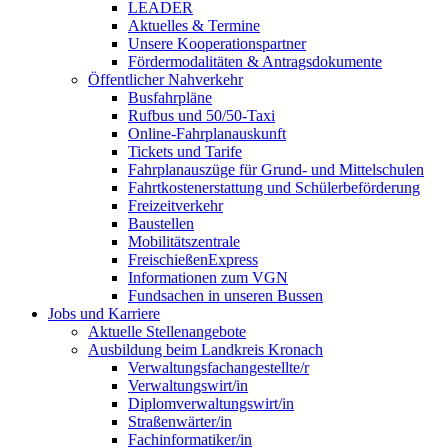
LEADER
Aktuelles & Termine
Unsere Kooperationspartner
Fördermodalitäten & Antragsdokumente
Öffentlicher Nahverkehr
Busfahrpläne
Rufbus und 50/50-Taxi
Online-Fahrplanauskunft
Tickets und Tarife
Fahrplanauszüge für Grund- und Mittelschulen
Fahrtkostenerstattung und Schülerbeförderung
Freizeitverkehr
Baustellen
Mobilitätszentrale
FreischießenExpress
Informationen zum VGN
Fundsachen in unseren Bussen
Jobs und Karriere
Aktuelle Stellenangebote
Ausbildung beim Landkreis Kronach
Verwaltungsfachangestellte/r
Verwaltungswirt/in
Diplomverwaltungswirt/in
Straßenwärter/in
Fachinformatiker/in