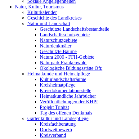
Soziale Angelegenheiten
Natur, Kultur, Tourismus
Kulturkalender
Geschichte des Landkreises
Natur und Landschaft
Geschützte Landschaftsbestandteile
Landschaftsschutzgebiete
Naturschutzgebiete
Naturdenkmäler
Geschützte Bäume
Natura 2000 - FFH-Gebiete
Naturpark Frankenwald
Ökologische Bildungsstätte Ofr.
Heimatkunde und Heimatpflege
Kulturlandschaftsräume
Kreisheimatpflege
Kreisdokumentationsstelle
Heimatkundliche Jahrbücher
Veröffentlichungen der KHPf
Projekt Trinität
Tag des offenen Denkmals
Gartenkultur und Landespflege
Kreisfachberatung
Dorfwettbewerb
Kreisverband