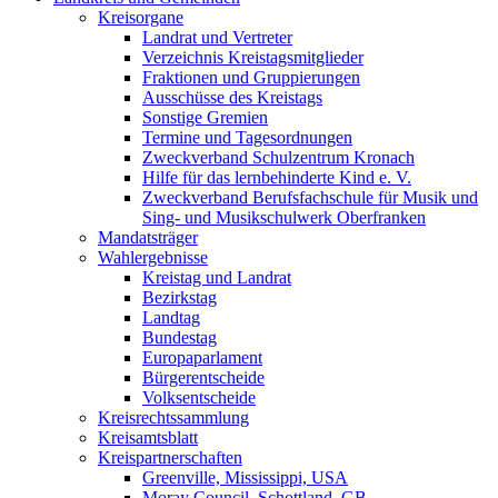
Kreisorgane
Landrat und Vertreter
Verzeichnis Kreistagsmitglieder
Fraktionen und Gruppierungen
Ausschüsse des Kreistags
Sonstige Gremien
Termine und Tagesordnungen
Zweckverband Schulzentrum Kronach
Hilfe für das lernbehinderte Kind e. V.
Zweckverband Berufsfachschule für Musik und
Sing- und Musikschulwerk Oberfranken
Mandatsträger
Wahlergebnisse
Kreistag und Landrat
Bezirkstag
Landtag
Bundestag
Europaparlament
Bürgerentscheide
Volksentscheide
Kreisrechtssammlung
Kreisamtsblatt
Kreispartnerschaften
Greenville, Mississippi, USA
Moray Council, Schottland, GB