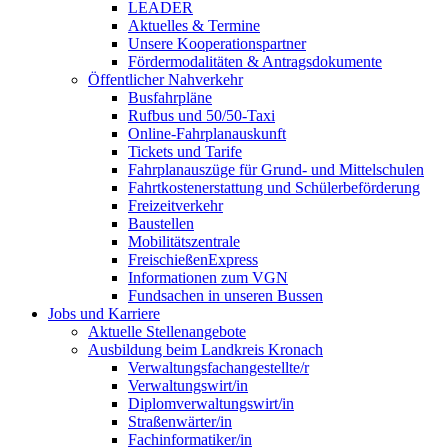
LEADER
Aktuelles & Termine
Unsere Kooperationspartner
Fördermodalitäten & Antragsdokumente
Öffentlicher Nahverkehr
Busfahrpläne
Rufbus und 50/50-Taxi
Online-Fahrplanauskunft
Tickets und Tarife
Fahrplanauszüge für Grund- und Mittelschulen
Fahrtkostenerstattung und Schülerbeförderung
Freizeitverkehr
Baustellen
Mobilitätszentrale
FreischießenExpress
Informationen zum VGN
Fundsachen in unseren Bussen
Jobs und Karriere
Aktuelle Stellenangebote
Ausbildung beim Landkreis Kronach
Verwaltungsfachangestellte/r
Verwaltungswirt/in
Diplomverwaltungswirt/in
Straßenwärter/in
Fachinformatiker/in