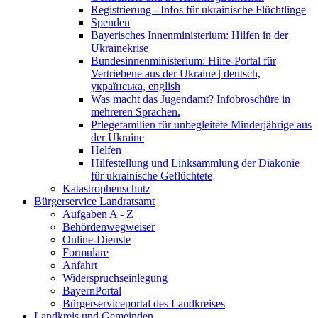
Registrierung - Infos für ukrainische Flüchtlinge
Spenden
Bayerisches Innenministerium: Hilfen in der
Ukrainekrise
Bundesinnenministerium: Hilfe-Portal für
Vertriebene aus der Ukraine | deutsch,
українська, english
Was macht das Jugendamt? Infobroschüre in
mehreren Sprachen.
Pflegefamilien für unbegleitete Minderjährige aus
der Ukraine
Helfen
Hilfestellung und Linksammlung der Diakonie
für ukrainische Geflüchtete
Katastrophenschutz
Bürgerservice Landratsamt
Aufgaben A - Z
Behördenwegweiser
Online-Dienste
Formulare
Anfahrt
Widerspruchseinlegung
BayernPortal
Bürgerserviceportal des Landkreises
Landkreis und Gemeinden