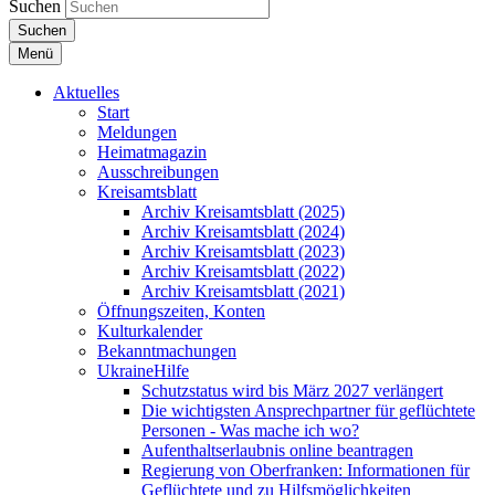
Suchen
Suchen
Menü
Aktuelles
Start
Meldungen
Heimatmagazin
Ausschreibungen
Kreisamtsblatt
Archiv Kreisamtsblatt (2025)
Archiv Kreisamtsblatt (2024)
Archiv Kreisamtsblatt (2023)
Archiv Kreisamtsblatt (2022)
Archiv Kreisamtsblatt (2021)
Öffnungszeiten, Konten
Kulturkalender
Bekanntmachungen
UkraineHilfe
Schutzstatus wird bis März 2027 verlängert
Die wichtigsten Ansprechpartner für geflüchtete
Personen - Was mache ich wo?
Aufenthaltserlaubnis online beantragen
Regierung von Oberfranken: Informationen für
Geflüchtete und zu Hilfsmöglichkeiten