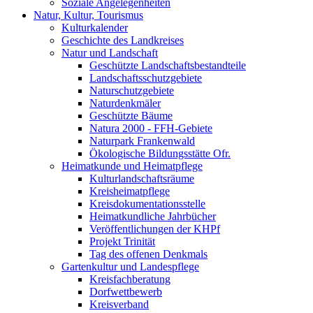
Soziale Angelegenheiten
Natur, Kultur, Tourismus
Kulturkalender
Geschichte des Landkreises
Natur und Landschaft
Geschützte Landschaftsbestandteile
Landschaftsschutzgebiete
Naturschutzgebiete
Naturdenkmäler
Geschützte Bäume
Natura 2000 - FFH-Gebiete
Naturpark Frankenwald
Ökologische Bildungsstätte Ofr.
Heimatkunde und Heimatpflege
Kulturlandschaftsräume
Kreisheimatpflege
Kreisdokumentationsstelle
Heimatkundliche Jahrbücher
Veröffentlichungen der KHPf
Projekt Trinität
Tag des offenen Denkmals
Gartenkultur und Landespflege
Kreisfachberatung
Dorfwettbewerb
Kreisverband