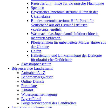
Registrierung - Infos für ukrainische Flüchtlinge
Spenden
Bayerisches Innenministerium: Hilfen in der
Ukrainekrise
Bundesinnenministerium: Hilfe-Portal für
Vertriebene aus der Ukraine | deutsch,
українська, english
Was macht das Jugendamt? Infobroschüre in
mehreren Sprachen.
Pflegefamilien für unbegleitete Minderjährige aus
der Ukraine
Helfen
Hilfestellung und Linksammlung der Diakonie
für ukrainische Geflüchtete
Katastrophenschutz
Bürgerservice Landratsamt
Aufgaben A - Z
Behördenwegweiser
Online-Dienste
Formulare
Anfahrt
Widerspruchseinlegung
BayernPortal
Bürgerserviceportal des Landkreises
Landkreis und Gemeinden