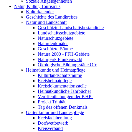
Soziale Angelegenheiten
Natur, Kultur, Tourismus
Kulturkalender
Geschichte des Landkreises
Natur und Landschaft
Geschützte Landschaftsbestandteile
Landschaftsschutzgebiete
Naturschutzgebiete
Naturdenkmäler
Geschützte Bäume
Natura 2000 - FFH-Gebiete
Naturpark Frankenwald
Ökologische Bildungsstätte Ofr.
Heimatkunde und Heimatpflege
Kulturlandschaftsräume
Kreisheimatpflege
Kreisdokumentationsstelle
Heimatkundliche Jahrbücher
Veröffentlichungen der KHPf
Projekt Trinität
Tag des offenen Denkmals
Gartenkultur und Landespflege
Kreisfachberatung
Dorfwettbewerb
Kreisverband