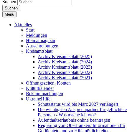
Suchen
Suchen
Menü
Aktuelles
Start
Meldungen
Heimatmagazin
Ausschreibungen
Kreisamtsblatt
Archiv Kreisamtsblatt (2025)
Archiv Kreisamtsblatt (2024)
Archiv Kreisamtsblatt (2023)
Archiv Kreisamtsblatt (2022)
Archiv Kreisamtsblatt (2021)
Öffnungszeiten, Konten
Kulturkalender
Bekanntmachungen
UkraineHilfe
Schutzstatus wird bis März 2027 verlängert
Die wichtigsten Ansprechpartner für geflüchtete
Personen - Was mache ich wo?
Aufenthaltserlaubnis online beantragen
Regierung von Oberfranken: Informationen für
Geflüchtete und zu Hilfsmöglichkeiten