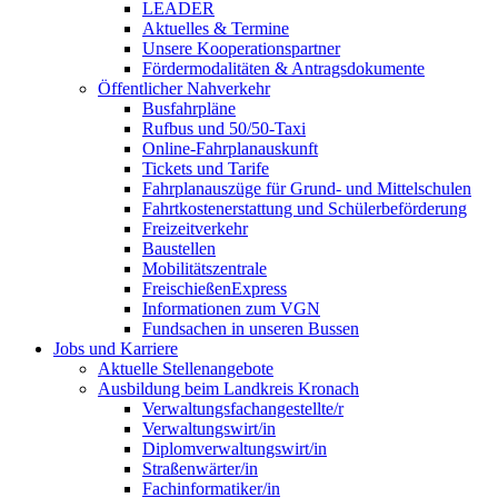
LEADER
Aktuelles & Termine
Unsere Kooperationspartner
Fördermodalitäten & Antragsdokumente
Öffentlicher Nahverkehr
Busfahrpläne
Rufbus und 50/50-Taxi
Online-Fahrplanauskunft
Tickets und Tarife
Fahrplanauszüge für Grund- und Mittelschulen
Fahrtkostenerstattung und Schülerbeförderung
Freizeitverkehr
Baustellen
Mobilitätszentrale
FreischießenExpress
Informationen zum VGN
Fundsachen in unseren Bussen
Jobs und Karriere
Aktuelle Stellenangebote
Ausbildung beim Landkreis Kronach
Verwaltungsfachangestellte/r
Verwaltungswirt/in
Diplomverwaltungswirt/in
Straßenwärter/in
Fachinformatiker/in