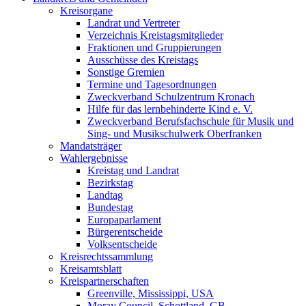
Kreisorgane
Landrat und Vertreter
Verzeichnis Kreistagsmitglieder
Fraktionen und Gruppierungen
Ausschüsse des Kreistags
Sonstige Gremien
Termine und Tagesordnungen
Zweckverband Schulzentrum Kronach
Hilfe für das lernbehinderte Kind e. V.
Zweckverband Berufsfachschule für Musik und
Sing- und Musikschulwerk Oberfranken
Mandatsträger
Wahlergebnisse
Kreistag und Landrat
Bezirkstag
Landtag
Bundestag
Europaparlament
Bürgerentscheide
Volksentscheide
Kreisrechtssammlung
Kreisamtsblatt
Kreispartnerschaften
Greenville, Mississippi, USA
Moray Council, Schottland, GB