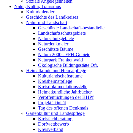
Soziale Angelegenheiten
Natur, Kultur, Tourismus
Kulturkalender
Geschichte des Landkreises
Natur und Landschaft
Geschützte Landschaftsbestandteile
Landschaftsschutzgebiete
Naturschutzgebiete
Naturdenkmäler
Geschützte Bäume
Natura 2000 - FFH-Gebiete
Naturpark Frankenwald
Ökologische Bildungsstätte Ofr.
Heimatkunde und Heimatpflege
Kulturlandschaftsräume
Kreisheimatpflege
Kreisdokumentationsstelle
Heimatkundliche Jahrbücher
Veröffentlichungen der KHPf
Projekt Trinität
Tag des offenen Denkmals
Gartenkultur und Landespflege
Kreisfachberatung
Dorfwettbewerb
Kreisverband