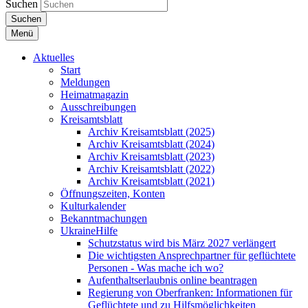
Suchen
Suchen
Menü
Aktuelles
Start
Meldungen
Heimatmagazin
Ausschreibungen
Kreisamtsblatt
Archiv Kreisamtsblatt (2025)
Archiv Kreisamtsblatt (2024)
Archiv Kreisamtsblatt (2023)
Archiv Kreisamtsblatt (2022)
Archiv Kreisamtsblatt (2021)
Öffnungszeiten, Konten
Kulturkalender
Bekanntmachungen
UkraineHilfe
Schutzstatus wird bis März 2027 verlängert
Die wichtigsten Ansprechpartner für geflüchtete
Personen - Was mache ich wo?
Aufenthaltserlaubnis online beantragen
Regierung von Oberfranken: Informationen für
Geflüchtete und zu Hilfsmöglichkeiten