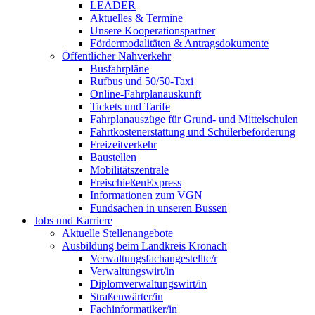
LEADER
Aktuelles & Termine
Unsere Kooperationspartner
Fördermodalitäten & Antragsdokumente
Öffentlicher Nahverkehr
Busfahrpläne
Rufbus und 50/50-Taxi
Online-Fahrplanauskunft
Tickets und Tarife
Fahrplanauszüge für Grund- und Mittelschulen
Fahrtkostenerstattung und Schülerbeförderung
Freizeitverkehr
Baustellen
Mobilitätszentrale
FreischießenExpress
Informationen zum VGN
Fundsachen in unseren Bussen
Jobs und Karriere
Aktuelle Stellenangebote
Ausbildung beim Landkreis Kronach
Verwaltungsfachangestellte/r
Verwaltungswirt/in
Diplomverwaltungswirt/in
Straßenwärter/in
Fachinformatiker/in