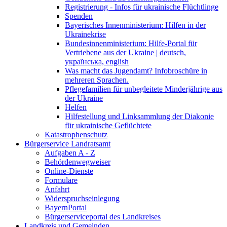
Registrierung - Infos für ukrainische Flüchtlinge
Spenden
Bayerisches Innenministerium: Hilfen in der
Ukrainekrise
Bundesinnenministerium: Hilfe-Portal für
Vertriebene aus der Ukraine | deutsch,
українська, english
Was macht das Jugendamt? Infobroschüre in
mehreren Sprachen.
Pflegefamilien für unbegleitete Minderjährige aus
der Ukraine
Helfen
Hilfestellung und Linksammlung der Diakonie
für ukrainische Geflüchtete
Katastrophenschutz
Bürgerservice Landratsamt
Aufgaben A - Z
Behördenwegweiser
Online-Dienste
Formulare
Anfahrt
Widerspruchseinlegung
BayernPortal
Bürgerserviceportal des Landkreises
Landkreis und Gemeinden