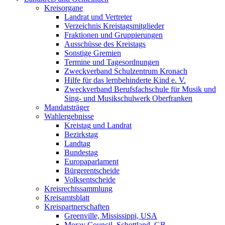
Kreisorgane
Landrat und Vertreter
Verzeichnis Kreistagsmitglieder
Fraktionen und Gruppierungen
Ausschüsse des Kreistags
Sonstige Gremien
Termine und Tagesordnungen
Zweckverband Schulzentrum Kronach
Hilfe für das lernbehinderte Kind e. V.
Zweckverband Berufsfachschule für Musik und
Sing- und Musikschulwerk Oberfranken
Mandatsträger
Wahlergebnisse
Kreistag und Landrat
Bezirkstag
Landtag
Bundestag
Europaparlament
Bürgerentscheide
Volksentscheide
Kreisrechtssammlung
Kreisamtsblatt
Kreispartnerschaften
Greenville, Mississippi, USA
Moray Council, Schottland, GB