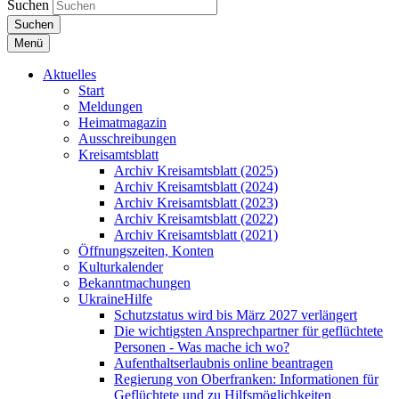
Suchen
Suchen
Menü
Aktuelles
Start
Meldungen
Heimatmagazin
Ausschreibungen
Kreisamtsblatt
Archiv Kreisamtsblatt (2025)
Archiv Kreisamtsblatt (2024)
Archiv Kreisamtsblatt (2023)
Archiv Kreisamtsblatt (2022)
Archiv Kreisamtsblatt (2021)
Öffnungszeiten, Konten
Kulturkalender
Bekanntmachungen
UkraineHilfe
Schutzstatus wird bis März 2027 verlängert
Die wichtigsten Ansprechpartner für geflüchtete
Personen - Was mache ich wo?
Aufenthaltserlaubnis online beantragen
Regierung von Oberfranken: Informationen für
Geflüchtete und zu Hilfsmöglichkeiten