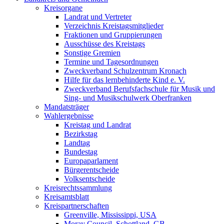
Kreisorgane
Landrat und Vertreter
Verzeichnis Kreistagsmitglieder
Fraktionen und Gruppierungen
Ausschüsse des Kreistags
Sonstige Gremien
Termine und Tagesordnungen
Zweckverband Schulzentrum Kronach
Hilfe für das lernbehinderte Kind e. V.
Zweckverband Berufsfachschule für Musik und
Sing- und Musikschulwerk Oberfranken
Mandatsträger
Wahlergebnisse
Kreistag und Landrat
Bezirkstag
Landtag
Bundestag
Europaparlament
Bürgerentscheide
Volksentscheide
Kreisrechtssammlung
Kreisamtsblatt
Kreispartnerschaften
Greenville, Mississippi, USA
Moray Council, Schottland, GB