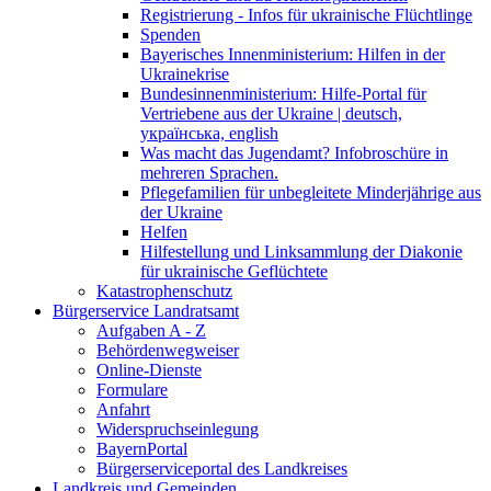
Registrierung - Infos für ukrainische Flüchtlinge
Spenden
Bayerisches Innenministerium: Hilfen in der
Ukrainekrise
Bundesinnenministerium: Hilfe-Portal für
Vertriebene aus der Ukraine | deutsch,
українська, english
Was macht das Jugendamt? Infobroschüre in
mehreren Sprachen.
Pflegefamilien für unbegleitete Minderjährige aus
der Ukraine
Helfen
Hilfestellung und Linksammlung der Diakonie
für ukrainische Geflüchtete
Katastrophenschutz
Bürgerservice Landratsamt
Aufgaben A - Z
Behördenwegweiser
Online-Dienste
Formulare
Anfahrt
Widerspruchseinlegung
BayernPortal
Bürgerserviceportal des Landkreises
Landkreis und Gemeinden