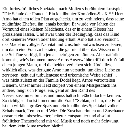
Ein furios-fröhliches Spektakel nach Molières berühmtem Lustspiel
"Die Schule der Frauen." Ein knallbunter Komödien-Spaß. ** Herr
Arno hat einen tollen Plan ausgeheckt, um zu verhindern, dass seine
zukünftige Ehefrau ihn jemals betrügt: Er wurde vor Jahren der
Vormund eines kleinen Mädchens, das er in einem Kloster hat
großziehen lassen. Und zwar unter der Bedingung, dass das Kind
dort keinerlei Wissen oder Bildung erhält. Arno hat also versucht,
das Mädel in völliger Naivität und Unschuld aufwachsen zu lassen,
um dann eine Frau zu heiraten, die gar nicht über das Wissen und
die Schläue verfügt, ihn jemals betrügen zu können. Aber natürlich
kommt's, wie's kommen muss: Arnos Auserwählte trifft durch Zufall
einen jungen Mann, und die beiden verlieben sich. Und alles,
wirklich alles, was der gute Arno nun versucht, um diese Liebe zu
zerstören, geht auf turbulenteste und urkomische Weise schief ...
was nicht zuletzt an der Familie Dödel liegt, Arnos vertrottelten
Dienern. Unser armer Held stolpert von einem Missgeschick ins
andere, fängt sich Prügel ein, gerät an den Rand des
Nervenzusammenbruchs und muss halt schließlich doch erkennen:
So richtig schlau ist immer nur die Frau! "Schlau, schlau, die Frau"
ist ein wirklich großer Spaß und ein knallbuntes Spektakel voller
Schabernack, Tempo und Witz. Die Zuschauerinnen und Zuschauer
erwartet ein unbeschwerter, heiterer, entspannter und absolut
fröhlicher Theaterabend mit viel Musik und noch mehr Schwung,
bei dem kein Auge trocken bleibt!