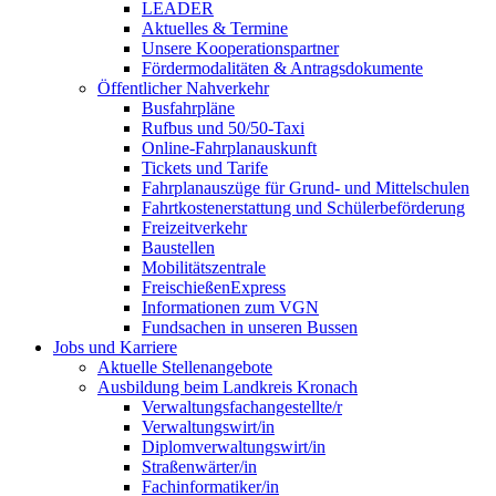
LEADER
Aktuelles & Termine
Unsere Kooperationspartner
Fördermodalitäten & Antragsdokumente
Öffentlicher Nahverkehr
Busfahrpläne
Rufbus und 50/50-Taxi
Online-Fahrplanauskunft
Tickets und Tarife
Fahrplanauszüge für Grund- und Mittelschulen
Fahrtkostenerstattung und Schülerbeförderung
Freizeitverkehr
Baustellen
Mobilitätszentrale
FreischießenExpress
Informationen zum VGN
Fundsachen in unseren Bussen
Jobs und Karriere
Aktuelle Stellenangebote
Ausbildung beim Landkreis Kronach
Verwaltungsfachangestellte/r
Verwaltungswirt/in
Diplomverwaltungswirt/in
Straßenwärter/in
Fachinformatiker/in