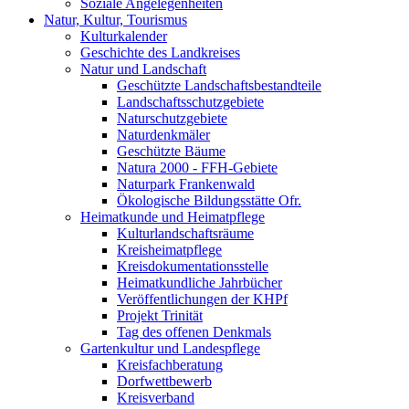
Soziale Angelegenheiten
Natur, Kultur, Tourismus
Kulturkalender
Geschichte des Landkreises
Natur und Landschaft
Geschützte Landschaftsbestandteile
Landschaftsschutzgebiete
Naturschutzgebiete
Naturdenkmäler
Geschützte Bäume
Natura 2000 - FFH-Gebiete
Naturpark Frankenwald
Ökologische Bildungsstätte Ofr.
Heimatkunde und Heimatpflege
Kulturlandschaftsräume
Kreisheimatpflege
Kreisdokumentationsstelle
Heimatkundliche Jahrbücher
Veröffentlichungen der KHPf
Projekt Trinität
Tag des offenen Denkmals
Gartenkultur und Landespflege
Kreisfachberatung
Dorfwettbewerb
Kreisverband