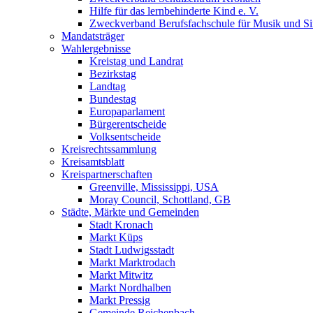
Hilfe für das lernbehinderte Kind e. V.
Zweckverband Berufsfachschule für Musik und S
Mandatsträger
Wahlergebnisse
Kreistag und Landrat
Bezirkstag
Landtag
Bundestag
Europaparlament
Bürgerentscheide
Volksentscheide
Kreisrechtssammlung
Kreisamtsblatt
Kreispartnerschaften
Greenville, Mississippi, USA
Moray Council, Schottland, GB
Städte, Märkte und Gemeinden
Stadt Kronach
Markt Küps
Stadt Ludwigsstadt
Markt Marktrodach
Markt Mitwitz
Markt Nordhalben
Markt Pressig
Gemeinde Reichenbach