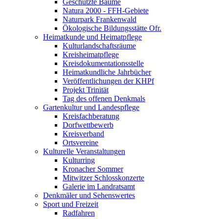
Geschützte Bäume
Natura 2000 - FFH-Gebiete
Naturpark Frankenwald
Ökologische Bildungsstätte Ofr.
Heimatkunde und Heimatpflege
Kulturlandschaftsräume
Kreisheimatpflege
Kreisdokumentationsstelle
Heimatkundliche Jahrbücher
Veröffentlichungen der KHPf
Projekt Trinität
Tag des offenen Denkmals
Gartenkultur und Landespflege
Kreisfachberatung
Dorfwettbewerb
Kreisverband
Ortsvereine
Kulturelle Veranstaltungen
Kulturring
Kronacher Sommer
Mitwitzer Schlosskonzerte
Galerie im Landratsamt
Denkmäler und Sehenswertes
Sport und Freizeit
Radfahren