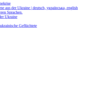
nekrise
ene aus der Ukraine | deutsch, українська, english
eren Sprachen.
der Ukraine
ukrainische Geflüchtete