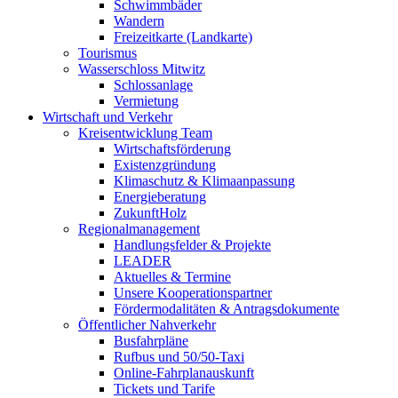
Schwimmbäder
Wandern
Freizeitkarte (Landkarte)
Tourismus
Wasserschloss Mitwitz
Schlossanlage
Vermietung
Wirtschaft und Verkehr
Kreisentwicklung Team
Wirtschaftsförderung
Existenzgründung
Klimaschutz & Klimaanpassung
Energieberatung
ZukunftHolz
Regionalmanagement
Handlungsfelder & Projekte
LEADER
Aktuelles & Termine
Unsere Kooperationspartner
Fördermodalitäten & Antragsdokumente
Öffentlicher Nahverkehr
Busfahrpläne
Rufbus und 50/50-Taxi
Online-Fahrplanauskunft
Tickets und Tarife