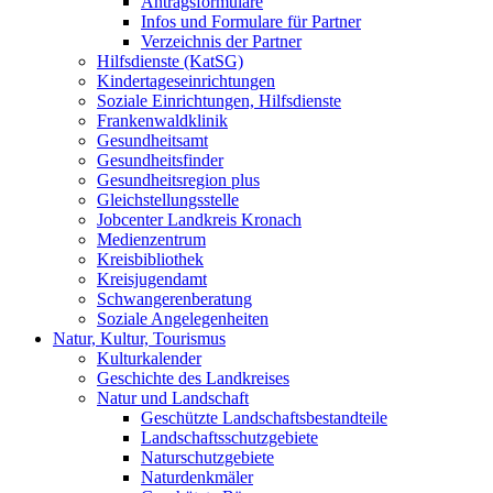
Antragsformulare
Infos und Formulare für Partner
Verzeichnis der Partner
Hilfsdienste (KatSG)
Kindertageseinrichtungen
Soziale Einrichtungen, Hilfsdienste
Frankenwaldklinik
Gesundheitsamt
Gesundheitsfinder
Gesundheitsregion plus
Gleichstellungsstelle
Jobcenter Landkreis Kronach
Medienzentrum
Kreisbibliothek
Kreisjugendamt
Schwangerenberatung
Soziale Angelegenheiten
Natur, Kultur, Tourismus
Kulturkalender
Geschichte des Landkreises
Natur und Landschaft
Geschützte Landschaftsbestandteile
Landschaftsschutzgebiete
Naturschutzgebiete
Naturdenkmäler