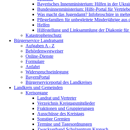
Bayerisches Innenministerium: Hilfen in der Ukrai
Bundesinnenministerium: Hilfe-Portal für Vertrieb
Was macht das Jugendamt? Infobroschüre in mehr
Pflegefamilien für unbegleitete Minderjährige aus 
Helfen
Hilfestellung und Linksammlung der Diakonie für 
Katastrophenschutz
Bürgerservice Landratsamt
Aufgaben A - Z
Behördenwegweiser
Online-Dienste
Formulare
Anfahrt
Widerspruchseinlegung
BayernPortal
Bürgerserviceportal des Landkreises
Landkreis und Gemeinden
Kreisorgane
Landrat und Vertreter
Verzeichnis Kreistagsmitglieder
Fraktionen und Gruppierungen
Ausschüsse des Kreistags
Sonstige Gremien
Termine und Tagesordnungen
Zweckverband Schulzentrum Kronach