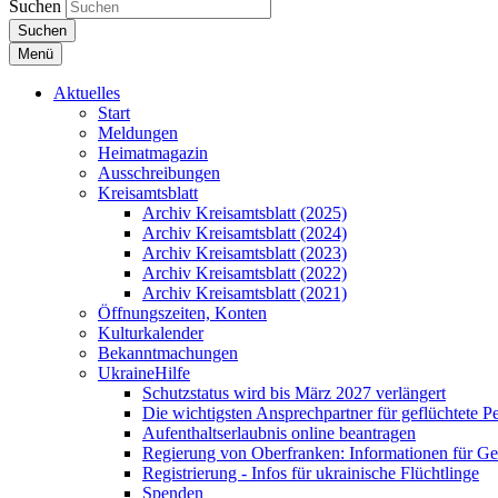
Suchen
Suchen
Menü
Aktuelles
Start
Meldungen
Heimatmagazin
Ausschreibungen
Kreisamtsblatt
Archiv Kreisamtsblatt (2025)
Archiv Kreisamtsblatt (2024)
Archiv Kreisamtsblatt (2023)
Archiv Kreisamtsblatt (2022)
Archiv Kreisamtsblatt (2021)
Öffnungszeiten, Konten
Kulturkalender
Bekanntmachungen
UkraineHilfe
Schutzstatus wird bis März 2027 verlängert
Die wichtigsten Ansprechpartner für geflüchtete 
Aufenthaltserlaubnis online beantragen
Regierung von Oberfranken: Informationen für Gef
Registrierung - Infos für ukrainische Flüchtlinge
Spenden