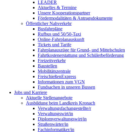
LEADER
Aktuelles & Termine
Unsere Kooperationspartner
Fördermodalitäten & Antragsdokumente
Öffentlicher Nahverkehr
Busfahrpläne
Rufbus und 50/50-Taxi
Online-Fahrplanauskunft
Tickets und Tarife
Fahrplanauszüge für Grund- und Mittelschulen
Fahrtkostenerstattung und Schülerbeförderung
Freizeitverkehr
Baustellen
Mobilitätszentrale
FreischießenExpress
Informationen zum VGN
Fundsachen in unseren Bussen
Jobs und Karriere
Aktuelle Stellenangebote
Ausbildung beim Landkreis Kronach
Verwaltungsfachangestellte/r
Verwaltungswirt/in
Diplomverwaltungswirt/in
Straßenwärter/in
Fachinformatiker/in