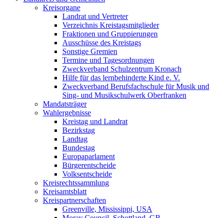
Kreisorgane
Landrat und Vertreter
Verzeichnis Kreistagsmitglieder
Fraktionen und Gruppierungen
Ausschüsse des Kreistags
Sonstige Gremien
Termine und Tagesordnungen
Zweckverband Schulzentrum Kronach
Hilfe für das lernbehinderte Kind e. V.
Zweckverband Berufsfachschule für Musik und
Sing- und Musikschulwerk Oberfranken
Mandatsträger
Wahlergebnisse
Kreistag und Landrat
Bezirkstag
Landtag
Bundestag
Europaparlament
Bürgerentscheide
Volksentscheide
Kreisrechtssammlung
Kreisamtsblatt
Kreispartnerschaften
Greenville, Mississippi, USA
Moray Council, Schottland, GB