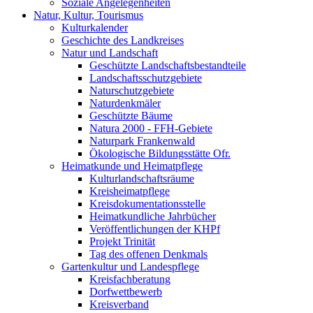
Soziale Angelegenheiten
Natur, Kultur, Tourismus
Kulturkalender
Geschichte des Landkreises
Natur und Landschaft
Geschützte Landschaftsbestandteile
Landschaftsschutzgebiete
Naturschutzgebiete
Naturdenkmäler
Geschützte Bäume
Natura 2000 - FFH-Gebiete
Naturpark Frankenwald
Ökologische Bildungsstätte Ofr.
Heimatkunde und Heimatpflege
Kulturlandschaftsräume
Kreisheimatpflege
Kreisdokumentationsstelle
Heimatkundliche Jahrbücher
Veröffentlichungen der KHPf
Projekt Trinität
Tag des offenen Denkmals
Gartenkultur und Landespflege
Kreisfachberatung
Dorfwettbewerb
Kreisverband