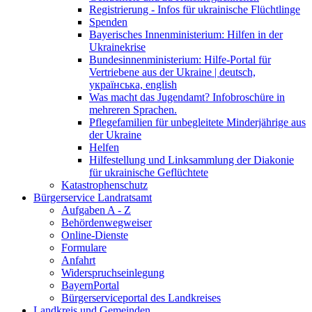
Registrierung - Infos für ukrainische Flüchtlinge
Spenden
Bayerisches Innenministerium: Hilfen in der
Ukrainekrise
Bundesinnenministerium: Hilfe-Portal für
Vertriebene aus der Ukraine | deutsch,
українська, english
Was macht das Jugendamt? Infobroschüre in
mehreren Sprachen.
Pflegefamilien für unbegleitete Minderjährige aus
der Ukraine
Helfen
Hilfestellung und Linksammlung der Diakonie
für ukrainische Geflüchtete
Katastrophenschutz
Bürgerservice Landratsamt
Aufgaben A - Z
Behördenwegweiser
Online-Dienste
Formulare
Anfahrt
Widerspruchseinlegung
BayernPortal
Bürgerserviceportal des Landkreises
Landkreis und Gemeinden