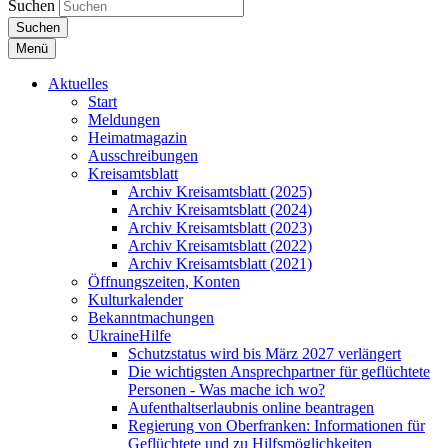
Suchen
Suchen
Menü
Aktuelles
Start
Meldungen
Heimatmagazin
Ausschreibungen
Kreisamtsblatt
Archiv Kreisamtsblatt (2025)
Archiv Kreisamtsblatt (2024)
Archiv Kreisamtsblatt (2023)
Archiv Kreisamtsblatt (2022)
Archiv Kreisamtsblatt (2021)
Öffnungszeiten, Konten
Kulturkalender
Bekanntmachungen
UkraineHilfe
Schutzstatus wird bis März 2027 verlängert
Die wichtigsten Ansprechpartner für geflüchtete
Personen - Was mache ich wo?
Aufenthaltserlaubnis online beantragen
Regierung von Oberfranken: Informationen für
Geflüchtete und zu Hilfsmöglichkeiten