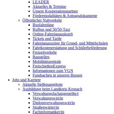
LEADER
Aktuelles & Termine
Unsere Kooperationspartner
Fördermodalitäten & Antragsdokumente
Öffentlicher Nahverkehr
Busfahrpläne
Rufbus und 50/50-Taxi
Online-Fahrplanauskunft
Tickets und Tarife
Fahrplanauszüge für Grund- und Mittelschulen
Fahrtkostenerstattung und Schülerbeförderung
Freizeitverkehr
Baustellen
Mobilitätszentrale
FreischießenExpress
Informationen zum VGN
Fundsachen in unseren Bussen
Jobs und Karriere
Aktuelle Stellenangebote
Ausbildung beim Landkreis Kronach
Verwaltungsfachangestellte/r
Verwaltungswirt/in
Diplomverwaltungswirt/in
Straßenwärter/in
Fachinformatiker/in