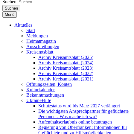
Suchen
Suchen
Menü
Aktuelles
Start
Meldungen
Heimatmagazin
Ausschreibungen
Kreisamtsblatt
Archiv Kreisamtsblatt (2025)
Archiv Kreisamtsblatt (2024)
Archiv Kreisamtsblatt (2023)
Archiv Kreisamtsblatt (2022)
Archiv Kreisamtsblatt (2021)
Öffnungszeiten, Konten
Kulturkalender
Bekanntmachungen
UkraineHilfe
Schutzstatus wird bis März 2027 verlängert
Die wichtigsten Ansprechpartner für geflüchtete
Personen - Was mache ich wo?
Aufenthaltserlaubnis online beantragen
Regierung von Oberfranken: Informationen für
Geflüchtete und zu Hilfsmöglichkeiten