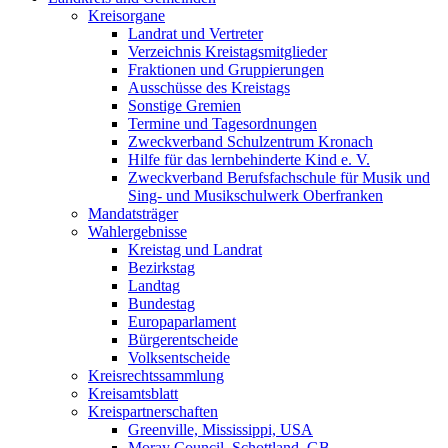
Kreisorgane
Landrat und Vertreter
Verzeichnis Kreistagsmitglieder
Fraktionen und Gruppierungen
Ausschüsse des Kreistags
Sonstige Gremien
Termine und Tagesordnungen
Zweckverband Schulzentrum Kronach
Hilfe für das lernbehinderte Kind e. V.
Zweckverband Berufsfachschule für Musik und
Sing- und Musikschulwerk Oberfranken
Mandatsträger
Wahlergebnisse
Kreistag und Landrat
Bezirkstag
Landtag
Bundestag
Europaparlament
Bürgerentscheide
Volksentscheide
Kreisrechtssammlung
Kreisamtsblatt
Kreispartnerschaften
Greenville, Mississippi, USA
Moray Council, Schottland, GB