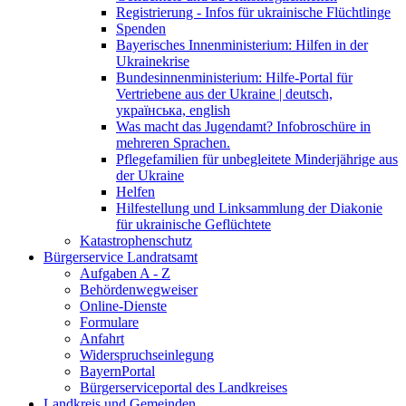
Registrierung - Infos für ukrainische Flüchtlinge
Spenden
Bayerisches Innenministerium: Hilfen in der
Ukrainekrise
Bundesinnenministerium: Hilfe-Portal für
Vertriebene aus der Ukraine | deutsch,
українська, english
Was macht das Jugendamt? Infobroschüre in
mehreren Sprachen.
Pflegefamilien für unbegleitete Minderjährige aus
der Ukraine
Helfen
Hilfestellung und Linksammlung der Diakonie
für ukrainische Geflüchtete
Katastrophenschutz
Bürgerservice Landratsamt
Aufgaben A - Z
Behördenwegweiser
Online-Dienste
Formulare
Anfahrt
Widerspruchseinlegung
BayernPortal
Bürgerserviceportal des Landkreises
Landkreis und Gemeinden