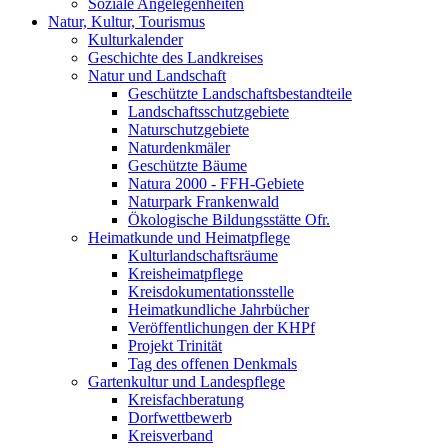
Soziale Angelegenheiten
Natur, Kultur, Tourismus
Kulturkalender
Geschichte des Landkreises
Natur und Landschaft
Geschützte Landschaftsbestandteile
Landschaftsschutzgebiete
Naturschutzgebiete
Naturdenkmäler
Geschützte Bäume
Natura 2000 - FFH-Gebiete
Naturpark Frankenwald
Ökologische Bildungsstätte Ofr.
Heimatkunde und Heimatpflege
Kulturlandschaftsräume
Kreisheimatpflege
Kreisdokumentationsstelle
Heimatkundliche Jahrbücher
Veröffentlichungen der KHPf
Projekt Trinität
Tag des offenen Denkmals
Gartenkultur und Landespflege
Kreisfachberatung
Dorfwettbewerb
Kreisverband