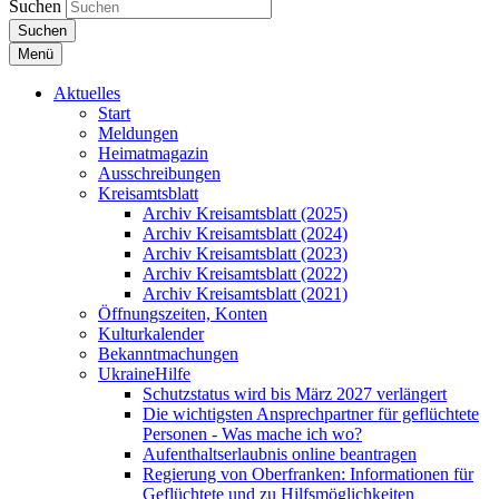
Suchen
Suchen
Menü
Aktuelles
Start
Meldungen
Heimatmagazin
Ausschreibungen
Kreisamtsblatt
Archiv Kreisamtsblatt (2025)
Archiv Kreisamtsblatt (2024)
Archiv Kreisamtsblatt (2023)
Archiv Kreisamtsblatt (2022)
Archiv Kreisamtsblatt (2021)
Öffnungszeiten, Konten
Kulturkalender
Bekanntmachungen
UkraineHilfe
Schutzstatus wird bis März 2027 verlängert
Die wichtigsten Ansprechpartner für geflüchtete
Personen - Was mache ich wo?
Aufenthaltserlaubnis online beantragen
Regierung von Oberfranken: Informationen für
Geflüchtete und zu Hilfsmöglichkeiten