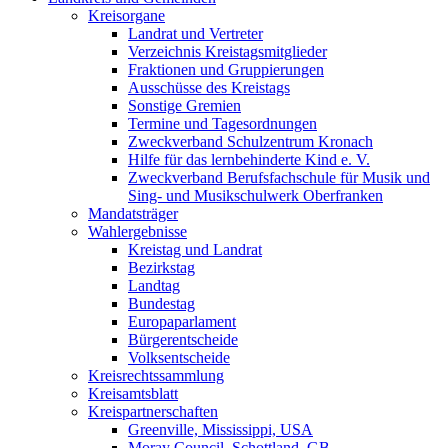
Kreisorgane
Landrat und Vertreter
Verzeichnis Kreistagsmitglieder
Fraktionen und Gruppierungen
Ausschüsse des Kreistags
Sonstige Gremien
Termine und Tagesordnungen
Zweckverband Schulzentrum Kronach
Hilfe für das lernbehinderte Kind e. V.
Zweckverband Berufsfachschule für Musik und
Sing- und Musikschulwerk Oberfranken
Mandatsträger
Wahlergebnisse
Kreistag und Landrat
Bezirkstag
Landtag
Bundestag
Europaparlament
Bürgerentscheide
Volksentscheide
Kreisrechtssammlung
Kreisamtsblatt
Kreispartnerschaften
Greenville, Mississippi, USA
Moray Council, Schottland, GB