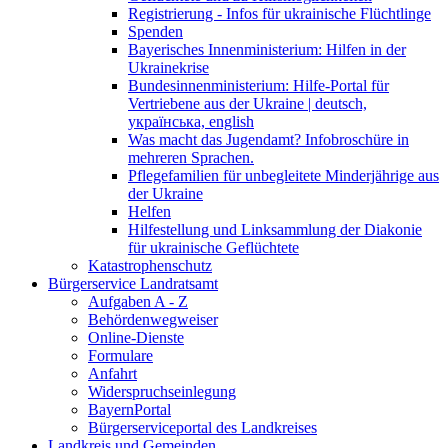
Registrierung - Infos für ukrainische Flüchtlinge
Spenden
Bayerisches Innenministerium: Hilfen in der
Ukrainekrise
Bundesinnenministerium: Hilfe-Portal für
Vertriebene aus der Ukraine | deutsch,
українська, english
Was macht das Jugendamt? Infobroschüre in
mehreren Sprachen.
Pflegefamilien für unbegleitete Minderjährige aus
der Ukraine
Helfen
Hilfestellung und Linksammlung der Diakonie
für ukrainische Geflüchtete
Katastrophenschutz
Bürgerservice Landratsamt
Aufgaben A - Z
Behördenwegweiser
Online-Dienste
Formulare
Anfahrt
Widerspruchseinlegung
BayernPortal
Bürgerserviceportal des Landkreises
Landkreis und Gemeinden