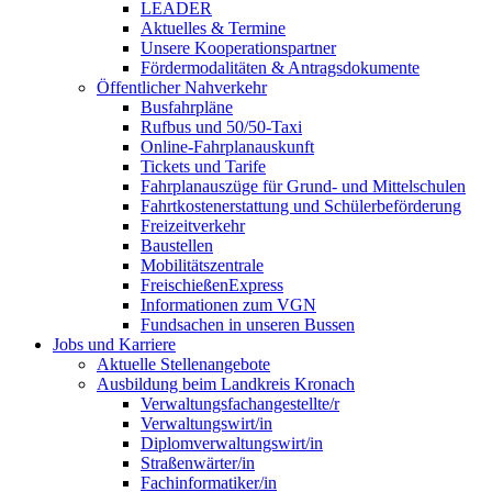
LEADER
Aktuelles & Termine
Unsere Kooperationspartner
Fördermodalitäten & Antragsdokumente
Öffentlicher Nahverkehr
Busfahrpläne
Rufbus und 50/50-Taxi
Online-Fahrplanauskunft
Tickets und Tarife
Fahrplanauszüge für Grund- und Mittelschulen
Fahrtkostenerstattung und Schülerbeförderung
Freizeitverkehr
Baustellen
Mobilitätszentrale
FreischießenExpress
Informationen zum VGN
Fundsachen in unseren Bussen
Jobs und Karriere
Aktuelle Stellenangebote
Ausbildung beim Landkreis Kronach
Verwaltungsfachangestellte/r
Verwaltungswirt/in
Diplomverwaltungswirt/in
Straßenwärter/in
Fachinformatiker/in