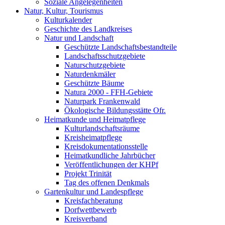
Soziale Angelegenheiten
Natur, Kultur, Tourismus
Kulturkalender
Geschichte des Landkreises
Natur und Landschaft
Geschützte Landschaftsbestandteile
Landschaftsschutzgebiete
Naturschutzgebiete
Naturdenkmäler
Geschützte Bäume
Natura 2000 - FFH-Gebiete
Naturpark Frankenwald
Ökologische Bildungsstätte Ofr.
Heimatkunde und Heimatpflege
Kulturlandschaftsräume
Kreisheimatpflege
Kreisdokumentationsstelle
Heimatkundliche Jahrbücher
Veröffentlichungen der KHPf
Projekt Trinität
Tag des offenen Denkmals
Gartenkultur und Landespflege
Kreisfachberatung
Dorfwettbewerb
Kreisverband