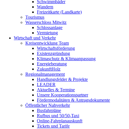
Schwimmbäder
Wandern
Freizeitkarte (Landkarte)
Tourismus
Wasserschloss Mitwitz
Schlossanlage
Vermietung
Wirtschaft und Verkehr
Kreisentwicklung Team
Wirtschaftsförderung
Existenzgründung
Klimaschutz & Klimaanpassung
Energieberatung
ZukunftHolz
Regionalmanagement
Handlungsfelder & Projekte
LEADER
Aktuelles & Termine
Unsere Kooperationspartner
Fördermodalitäten & Antragsdokumente
Öffentlicher Nahverkehr
Busfahrpläne
Rufbus und 50/50-Taxi
Online-Fahrplanauskunft
Tickets und Tarife