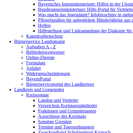
Bayerisches Innenministerium: Hilfen in der Ukrai
Bundesinnenministerium: Hilfe-Portal für Vertrieb
Was macht das Jugendamt? Infobroschüre in mehr
Pflegefamilien für unbegleitete Minderjährige aus 
Helfen
Hilfestellung und Linksammlung der Diakonie für 
Katastrophenschutz
Bürgerservice Landratsamt
Aufgaben A - Z
Behördenwegweiser
Online-Dienste
Formulare
Anfahrt
Widerspruchseinlegung
BayernPortal
Bürgerserviceportal des Landkreises
Landkreis und Gemeinden
Kreisorgane
Landrat und Vertreter
Verzeichnis Kreistagsmitglieder
Fraktionen und Gruppierungen
Ausschüsse des Kreistags
Sonstige Gremien
Termine und Tagesordnungen
Zweckverband Schulzentrum Kronach