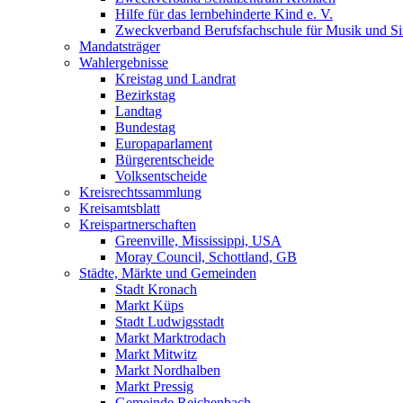
Hilfe für das lernbehinderte Kind e. V.
Zweckverband Berufsfachschule für Musik und S
Mandatsträger
Wahlergebnisse
Kreistag und Landrat
Bezirkstag
Landtag
Bundestag
Europaparlament
Bürgerentscheide
Volksentscheide
Kreisrechtssammlung
Kreisamtsblatt
Kreispartnerschaften
Greenville, Mississippi, USA
Moray Council, Schottland, GB
Städte, Märkte und Gemeinden
Stadt Kronach
Markt Küps
Stadt Ludwigsstadt
Markt Marktrodach
Markt Mitwitz
Markt Nordhalben
Markt Pressig
Gemeinde Reichenbach