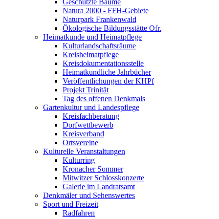
Geschützte Bäume
Natura 2000 - FFH-Gebiete
Naturpark Frankenwald
Ökologische Bildungsstätte Ofr.
Heimatkunde und Heimatpflege
Kulturlandschaftsräume
Kreisheimatpflege
Kreisdokumentationsstelle
Heimatkundliche Jahrbücher
Veröffentlichungen der KHPf
Projekt Trinität
Tag des offenen Denkmals
Gartenkultur und Landespflege
Kreisfachberatung
Dorfwettbewerb
Kreisverband
Ortsvereine
Kulturelle Veranstaltungen
Kulturring
Kronacher Sommer
Mitwitzer Schlosskonzerte
Galerie im Landratsamt
Denkmäler und Sehenswertes
Sport und Freizeit
Radfahren