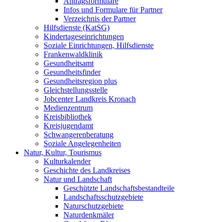
Antragsformulare
Infos und Formulare für Partner
Verzeichnis der Partner
Hilfsdienste (KatSG)
Kindertageseinrichtungen
Soziale Einrichtungen, Hilfsdienste
Frankenwaldklinik
Gesundheitsamt
Gesundheitsfinder
Gesundheitsregion plus
Gleichstellungsstelle
Jobcenter Landkreis Kronach
Medienzentrum
Kreisbibliothek
Kreisjugendamt
Schwangerenberatung
Soziale Angelegenheiten
Natur, Kultur, Tourismus
Kulturkalender
Geschichte des Landkreises
Natur und Landschaft
Geschützte Landschaftsbestandteile
Landschaftsschutzgebiete
Naturschutzgebiete
Naturdenkmäler