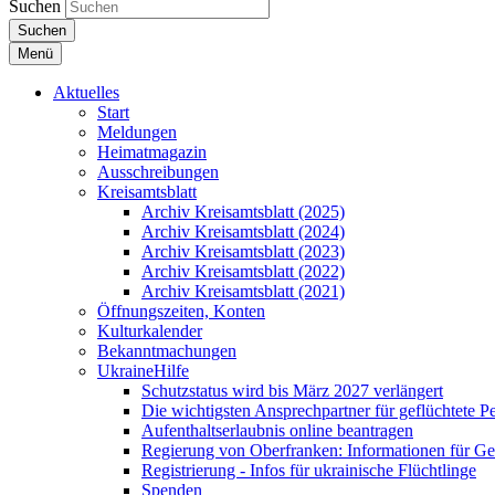
Suchen
Suchen
Menü
Aktuelles
Start
Meldungen
Heimatmagazin
Ausschreibungen
Kreisamtsblatt
Archiv Kreisamtsblatt (2025)
Archiv Kreisamtsblatt (2024)
Archiv Kreisamtsblatt (2023)
Archiv Kreisamtsblatt (2022)
Archiv Kreisamtsblatt (2021)
Öffnungszeiten, Konten
Kulturkalender
Bekanntmachungen
UkraineHilfe
Schutzstatus wird bis März 2027 verlängert
Die wichtigsten Ansprechpartner für geflüchtete 
Aufenthaltserlaubnis online beantragen
Regierung von Oberfranken: Informationen für Gef
Registrierung - Infos für ukrainische Flüchtlinge
Spenden