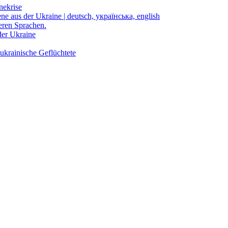
nekrise
ene aus der Ukraine | deutsch, українська, english
eren Sprachen.
der Ukraine
ukrainische Geflüchtete