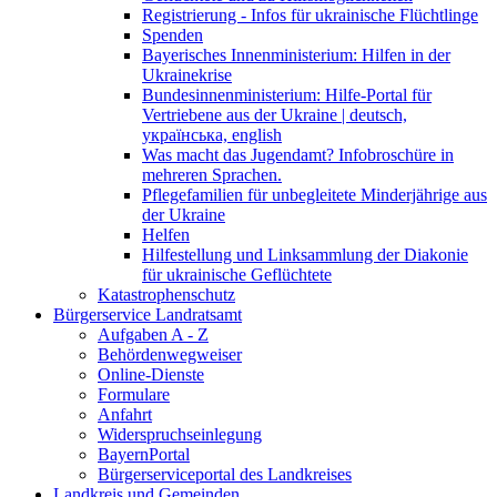
Registrierung - Infos für ukrainische Flüchtlinge
Spenden
Bayerisches Innenministerium: Hilfen in der
Ukrainekrise
Bundesinnenministerium: Hilfe-Portal für
Vertriebene aus der Ukraine | deutsch,
українська, english
Was macht das Jugendamt? Infobroschüre in
mehreren Sprachen.
Pflegefamilien für unbegleitete Minderjährige aus
der Ukraine
Helfen
Hilfestellung und Linksammlung der Diakonie
für ukrainische Geflüchtete
Katastrophenschutz
Bürgerservice Landratsamt
Aufgaben A - Z
Behördenwegweiser
Online-Dienste
Formulare
Anfahrt
Widerspruchseinlegung
BayernPortal
Bürgerserviceportal des Landkreises
Landkreis und Gemeinden