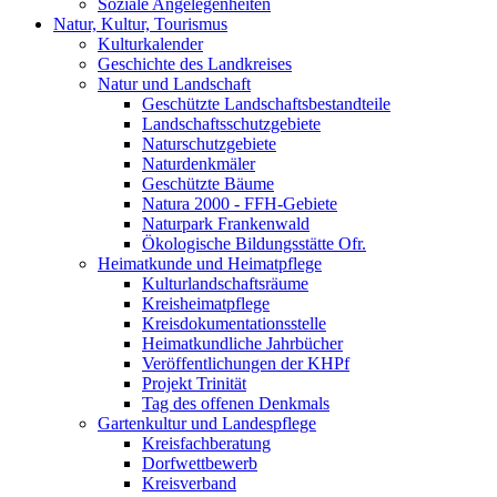
Soziale Angelegenheiten
Natur, Kultur, Tourismus
Kulturkalender
Geschichte des Landkreises
Natur und Landschaft
Geschützte Landschaftsbestandteile
Landschaftsschutzgebiete
Naturschutzgebiete
Naturdenkmäler
Geschützte Bäume
Natura 2000 - FFH-Gebiete
Naturpark Frankenwald
Ökologische Bildungsstätte Ofr.
Heimatkunde und Heimatpflege
Kulturlandschaftsräume
Kreisheimatpflege
Kreisdokumentationsstelle
Heimatkundliche Jahrbücher
Veröffentlichungen der KHPf
Projekt Trinität
Tag des offenen Denkmals
Gartenkultur und Landespflege
Kreisfachberatung
Dorfwettbewerb
Kreisverband