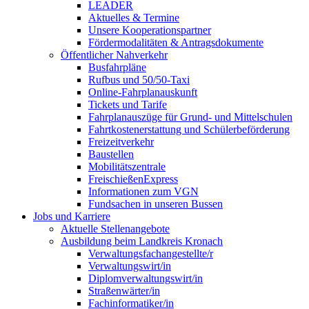
LEADER
Aktuelles & Termine
Unsere Kooperationspartner
Fördermodalitäten & Antragsdokumente
Öffentlicher Nahverkehr
Busfahrpläne
Rufbus und 50/50-Taxi
Online-Fahrplanauskunft
Tickets und Tarife
Fahrplanauszüge für Grund- und Mittelschulen
Fahrtkostenerstattung und Schülerbeförderung
Freizeitverkehr
Baustellen
Mobilitätszentrale
FreischießenExpress
Informationen zum VGN
Fundsachen in unseren Bussen
Jobs und Karriere
Aktuelle Stellenangebote
Ausbildung beim Landkreis Kronach
Verwaltungsfachangestellte/r
Verwaltungswirt/in
Diplomverwaltungswirt/in
Straßenwärter/in
Fachinformatiker/in