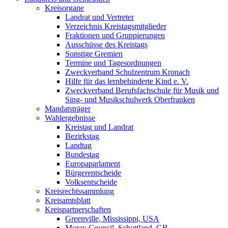
Kreisorgane
Landrat und Vertreter
Verzeichnis Kreistagsmitglieder
Fraktionen und Gruppierungen
Ausschüsse des Kreistags
Sonstige Gremien
Termine und Tagesordnungen
Zweckverband Schulzentrum Kronach
Hilfe für das lernbehinderte Kind e. V.
Zweckverband Berufsfachschule für Musik und
Sing- und Musikschulwerk Oberfranken
Mandatsträger
Wahlergebnisse
Kreistag und Landrat
Bezirkstag
Landtag
Bundestag
Europaparlament
Bürgerentscheide
Volksentscheide
Kreisrechtssammlung
Kreisamtsblatt
Kreispartnerschaften
Greenville, Mississippi, USA
Moray Council, Schottland, GB