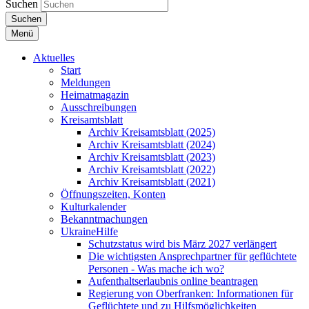
Suchen
Suchen
Menü
Aktuelles
Start
Meldungen
Heimatmagazin
Ausschreibungen
Kreisamtsblatt
Archiv Kreisamtsblatt (2025)
Archiv Kreisamtsblatt (2024)
Archiv Kreisamtsblatt (2023)
Archiv Kreisamtsblatt (2022)
Archiv Kreisamtsblatt (2021)
Öffnungszeiten, Konten
Kulturkalender
Bekanntmachungen
UkraineHilfe
Schutzstatus wird bis März 2027 verlängert
Die wichtigsten Ansprechpartner für geflüchtete
Personen - Was mache ich wo?
Aufenthaltserlaubnis online beantragen
Regierung von Oberfranken: Informationen für
Geflüchtete und zu Hilfsmöglichkeiten