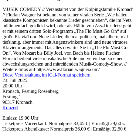
MUSIK-COMEDY // Veranstaltet von der Kolpingsfamilie Kronach
// Florian Wagner ist bekannt von seiner viralen Serie „Wie hätten
klassische Komponisten bekannte Lieder geschrieben“, die im Netz
millionenfach geklickt wird, oder als Hälfte von Ass-Dur. Jetzt geht
er mit seinem dritten Solo-Programm „The Flo Must Go On“ auf
große KlaviaTour. Neue Lieder, die mal politisch, mal albern, mal
tiefsinnig, aber immer mit Augenzwinkern sind und neue virtuose
Klavierarrangements. Das alles erwartet Sie in „The Flo Must Go
On“. Von Mozart bis Billy Joel, von Bach bis Helene Fischer,
Florian bedient viele musikalische Stile und vereint sie zu einer
abwechslungsreichen und mitreißenden Musik-Comedy-Show. //
Weitere Infos auf https://www.florian-wagner.com/
Diese Veranstaltung im iCal-Format speichern
23. Juli 2025
20:00 Uhr
Kronach, Festung Rosenberg
Festung 1
96317
Kronach
Konzert
Einlass: 19:00 Uhr
Ticketpreis Vorverkauf: Normalpreis 33,45 € | Ermäßigt 29,60 €
Ticketpreis Abendkasse: Normalpreis 36,00 € | Ermäßigt 32,50 €