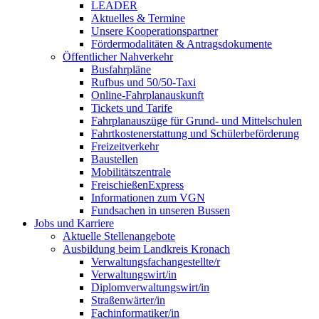
LEADER
Aktuelles & Termine
Unsere Kooperationspartner
Fördermodalitäten & Antragsdokumente
Öffentlicher Nahverkehr
Busfahrpläne
Rufbus und 50/50-Taxi
Online-Fahrplanauskunft
Tickets und Tarife
Fahrplanauszüge für Grund- und Mittelschulen
Fahrtkostenerstattung und Schülerbeförderung
Freizeitverkehr
Baustellen
Mobilitätszentrale
FreischießenExpress
Informationen zum VGN
Fundsachen in unseren Bussen
Jobs und Karriere
Aktuelle Stellenangebote
Ausbildung beim Landkreis Kronach
Verwaltungsfachangestellte/r
Verwaltungswirt/in
Diplomverwaltungswirt/in
Straßenwärter/in
Fachinformatiker/in