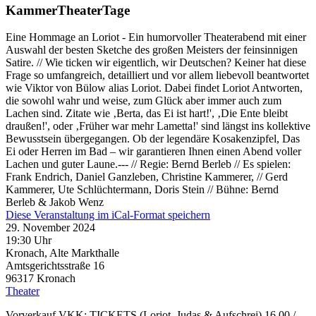
KammerTheaterTage
Eine Hommage an Loriot - Ein humorvoller Theaterabend mit einer
Auswahl der besten Sketche des großen Meisters der feinsinnigen
Satire. // Wie ticken wir eigentlich, wir Deutschen? Keiner hat diese
Frage so umfangreich, detailliert und vor allem liebevoll beantwortet
wie Viktor von Bülow alias Loriot. Dabei findet Loriot Antworten,
die sowohl wahr und weise, zum Glück aber immer auch zum
Lachen sind. Zitate wie ‚Berta, das Ei ist hart!', ‚Die Ente bleibt
draußen!', oder ‚Früher war mehr Lametta!' sind längst ins kollektive
Bewusstsein übergegangen. Ob der legendäre Kosakenzipfel, Das
Ei oder Herren im Bad – wir garantieren Ihnen einen Abend voller
Lachen und guter Laune.--- // Regie: Bernd Berleb // Es spielen:
Frank Endrich, Daniel Ganzleben, Christine Kammerer, // Gerd
Kammerer, Ute Schlüchtermann, Doris Stein // Bühne: Bernd
Berleb & Jakob Wenz
Diese Veranstaltung im iCal-Format speichern
29. November 2024
19:30 Uhr
Kronach, Alte Markthalle
Amtsgerichtsstraße 16
96317
Kronach
Theater
Vorverkauf VKK: TICKETS (Loriot, Judas & Aufschrei) 16,00 /