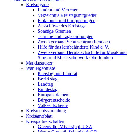
Kreisorgane
Landrat und Vertreter
Verzeichnis Kreistagsmitglieder
Fraktionen und Gruppierungen
Ausschüsse des Kreistags
Sonstige Gremien
Termine und Tagesordnungen
Zweckverband Schulzentrum Kronach
Hilfe für das lernbehinderte Kind e. V.
Zweckverband Berufsfachschule für Musik und
Sing- und Musikschulwerk Oberfranken
Mandatsträger
Wahlergebnisse
Kreistag und Landrat
Bezirkstag
Landtag
Bundestag
Europaparlament
Bürgerentscheide
Volksentscheide
Kreisrechtssammlung
Kreisamtsblatt
Kreispartnerschaften
Greenville, Mississippi, USA
Moray Council, Schottland, GB