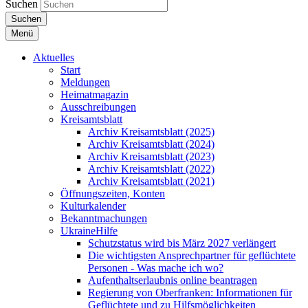
Suchen
Suchen
Menü
Aktuelles
Start
Meldungen
Heimatmagazin
Ausschreibungen
Kreisamtsblatt
Archiv Kreisamtsblatt (2025)
Archiv Kreisamtsblatt (2024)
Archiv Kreisamtsblatt (2023)
Archiv Kreisamtsblatt (2022)
Archiv Kreisamtsblatt (2021)
Öffnungszeiten, Konten
Kulturkalender
Bekanntmachungen
UkraineHilfe
Schutzstatus wird bis März 2027 verlängert
Die wichtigsten Ansprechpartner für geflüchtete
Personen - Was mache ich wo?
Aufenthaltserlaubnis online beantragen
Regierung von Oberfranken: Informationen für
Geflüchtete und zu Hilfsmöglichkeiten