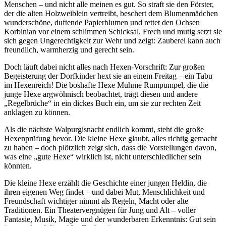
Menschen – und nicht alle meinen es gut. So straft sie den Förster,
der die alten Holzweiblein vertreibt, beschert dem Blumenmädchen
wunderschöne, duftende Papierblumen und rettet den Ochsen
Korbinian vor einem schlimmen Schicksal. Frech und mutig setzt sie
sich gegen Ungerechtigkeit zur Wehr und zeigt: Zauberei kann auch
freundlich, warmherzig und gerecht sein.
Doch läuft dabei nicht alles nach Hexen-Vorschrift: Zur großen
Begeisterung der Dorfkinder hext sie an einem Freitag – ein Tabu
im Hexenreich! Die boshafte Hexe Muhme Rumpumpel, die die
junge Hexe argwöhnisch beobachtet, trägt diesen und andere
„Regelbrüche“ in ein dickes Buch ein, um sie zur rechten Zeit
anklagen zu können.
Als die nächste Walpurgisnacht endlich kommt, steht die große
Hexenprüfung bevor. Die kleine Hexe glaubt, alles richtig gemacht
zu haben – doch plötzlich zeigt sich, dass die Vorstellungen davon,
was eine „gute Hexe“ wirklich ist, nicht unterschiedlicher sein
könnten.
Die kleine Hexe erzählt die Geschichte einer jungen Heldin, die
ihren eigenen Weg findet – und dabei Mut, Menschlichkeit und
Freundschaft wichtiger nimmt als Regeln, Macht oder alte
Traditionen. Ein Theatervergnügen für Jung und Alt – voller
Fantasie, Musik, Magie und der wunderbaren Erkenntnis: Gut sein