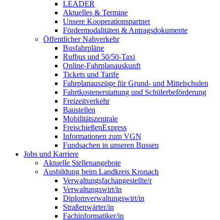
LEADER
Aktuelles & Termine
Unsere Kooperationspartner
Fördermodalitäten & Antragsdokumente
Öffentlicher Nahverkehr
Busfahrpläne
Rufbus und 50/50-Taxi
Online-Fahrplanauskunft
Tickets und Tarife
Fahrplanauszüge für Grund- und Mittelschulen
Fahrtkostenerstattung und Schülerbeförderung
Freizeitverkehr
Baustellen
Mobilitätszentrale
FreischießenExpress
Informationen zum VGN
Fundsachen in unseren Bussen
Jobs und Karriere
Aktuelle Stellenangebote
Ausbildung beim Landkreis Kronach
Verwaltungsfachangestellte/r
Verwaltungswirt/in
Diplomverwaltungswirt/in
Straßenwärter/in
Fachinformatiker/in