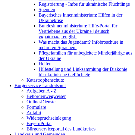
Registrierung - Infos für ukrainische Flüchtlinge
Spenden
Bayerisches Innenministerium: Hilfen in der
Ukrainekrise
Bundesinnenministerium: Hilfe-Portal für
Vertriebene aus der Ukraine | deutsch,
українська, english
Was macht das Jugendamt? Infobroschüre in
mehreren Sprachen.
Pflegefamilien für unbegleitete Minderjährige aus
der Ukraine
Helfen
Hilfestellung und Linksammlung der Diakonie
für ukrainische Geflüchtete
Katastrophenschutz
Bürgerservice Landratsamt
Aufgaben A - Z
Behördenwegweiser
Online-Dienste
Formulare
Anfahrt
Widerspruchseinlegung
BayernPortal
Bürgerserviceportal des Landkreises
Landkreis und Gemeinden