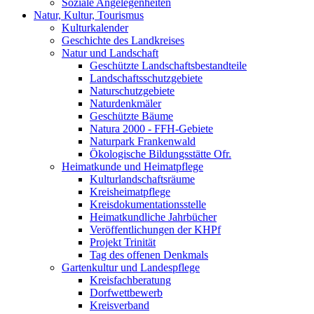
Soziale Angelegenheiten
Natur, Kultur, Tourismus
Kulturkalender
Geschichte des Landkreises
Natur und Landschaft
Geschützte Landschaftsbestandteile
Landschaftsschutzgebiete
Naturschutzgebiete
Naturdenkmäler
Geschützte Bäume
Natura 2000 - FFH-Gebiete
Naturpark Frankenwald
Ökologische Bildungsstätte Ofr.
Heimatkunde und Heimatpflege
Kulturlandschaftsräume
Kreisheimatpflege
Kreisdokumentationsstelle
Heimatkundliche Jahrbücher
Veröffentlichungen der KHPf
Projekt Trinität
Tag des offenen Denkmals
Gartenkultur und Landespflege
Kreisfachberatung
Dorfwettbewerb
Kreisverband