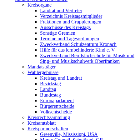
Kreisorgane
Landrat und Vertreter
Verzeichnis Kreistagsmitglieder
Fraktionen und Gruppierungen
Ausschüsse des Kreistags
Sonstige Gremien
Termine und Tagesordnungen
Zweckverband Schulzentrum Kronach
Hilfe für das lernbehinderte Kind e. V.
Zweckverband Berufsfachschule für Musik und
Sing- und Musikschulwerk Oberfranken
Mandatsträger
Wahlergebnisse
Kreistag und Landrat
Bezirkstag
Landtag
Bundestag
Europaparlament
Bürgerentscheide
Volksentscheide
Kreisrechtssammlung
Kreisamtsblatt
Kreispartnerschaften
Greenville, Mississippi, USA
Moray Council, Schottland, GB