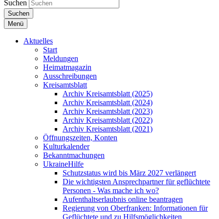
Suchen
Suchen
Menü
Aktuelles
Start
Meldungen
Heimatmagazin
Ausschreibungen
Kreisamtsblatt
Archiv Kreisamtsblatt (2025)
Archiv Kreisamtsblatt (2024)
Archiv Kreisamtsblatt (2023)
Archiv Kreisamtsblatt (2022)
Archiv Kreisamtsblatt (2021)
Öffnungszeiten, Konten
Kulturkalender
Bekanntmachungen
UkraineHilfe
Schutzstatus wird bis März 2027 verlängert
Die wichtigsten Ansprechpartner für geflüchtete
Personen - Was mache ich wo?
Aufenthaltserlaubnis online beantragen
Regierung von Oberfranken: Informationen für
Geflüchtete und zu Hilfsmöglichkeiten