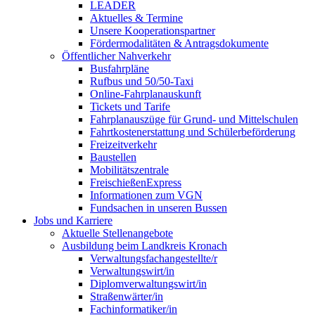
LEADER
Aktuelles & Termine
Unsere Kooperationspartner
Fördermodalitäten & Antragsdokumente
Öffentlicher Nahverkehr
Busfahrpläne
Rufbus und 50/50-Taxi
Online-Fahrplanauskunft
Tickets und Tarife
Fahrplanauszüge für Grund- und Mittelschulen
Fahrtkostenerstattung und Schülerbeförderung
Freizeitverkehr
Baustellen
Mobilitätszentrale
FreischießenExpress
Informationen zum VGN
Fundsachen in unseren Bussen
Jobs und Karriere
Aktuelle Stellenangebote
Ausbildung beim Landkreis Kronach
Verwaltungsfachangestellte/r
Verwaltungswirt/in
Diplomverwaltungswirt/in
Straßenwärter/in
Fachinformatiker/in