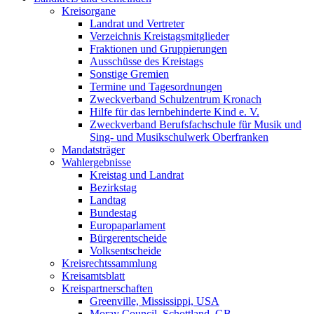
Kreisorgane
Landrat und Vertreter
Verzeichnis Kreistagsmitglieder
Fraktionen und Gruppierungen
Ausschüsse des Kreistags
Sonstige Gremien
Termine und Tagesordnungen
Zweckverband Schulzentrum Kronach
Hilfe für das lernbehinderte Kind e. V.
Zweckverband Berufsfachschule für Musik und
Sing- und Musikschulwerk Oberfranken
Mandatsträger
Wahlergebnisse
Kreistag und Landrat
Bezirkstag
Landtag
Bundestag
Europaparlament
Bürgerentscheide
Volksentscheide
Kreisrechtssammlung
Kreisamtsblatt
Kreispartnerschaften
Greenville, Mississippi, USA
Moray Council, Schottland, GB