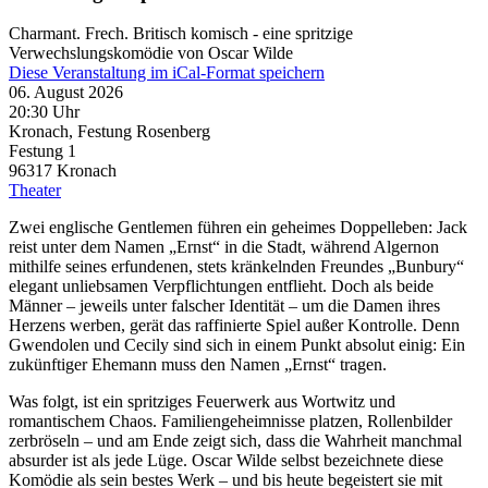
Charmant. Frech. Britisch komisch - eine spritzige
Verwechslungskomödie von Oscar Wilde
Diese Veranstaltung im iCal-Format speichern
06. August 2026
20:30 Uhr
Kronach, Festung Rosenberg
Festung 1
96317
Kronach
Theater
Zwei englische Gentlemen führen ein geheimes Doppelleben: Jack
reist unter dem Namen „Ernst“ in die Stadt, während Algernon
mithilfe seines erfundenen, stets kränkelnden Freundes „Bunbury“
elegant unliebsamen Verpflichtungen entflieht. Doch als beide
Männer – jeweils unter falscher Identität – um die Damen ihres
Herzens werben, gerät das raffinierte Spiel außer Kontrolle. Denn
Gwendolen und Cecily sind sich in einem Punkt absolut einig: Ein
zukünftiger Ehemann muss den Namen „Ernst“ tragen.
Was folgt, ist ein spritziges Feuerwerk aus Wortwitz und
romantischem Chaos. Familiengeheimnisse platzen, Rollenbilder
zerbröseln – und am Ende zeigt sich, dass die Wahrheit manchmal
absurder ist als jede Lüge. Oscar Wilde selbst bezeichnete diese
Komödie als sein bestes Werk – und bis heute begeistert sie mit