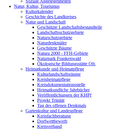
Soziale Angelegenheiten
Natur, Kultur, Tourismus
Kulturkalender
Geschichte des Landkreises
Natur und Landschaft
Geschützte Landschaftsbestandteile
Landschaftsschutzgebiete
Naturschutzgebiete
Naturdenkmäler
Geschützte Bäume
Natura 2000 - FFH-Gebiete
Naturpark Frankenwald
Ökologische Bildungsstätte Ofr.
Heimatkunde und Heimatpflege
Kulturlandschaftsräume
Kreisheimatpflege
Kreisdokumentationsstelle
Heimatkundliche Jahrbücher
Veröffentlichungen der KHPf
Projekt Trinität
Tag des offenen Denkmals
Gartenkultur und Landespflege
Kreisfachberatung
Dorfwettbewerb
Kreisverband