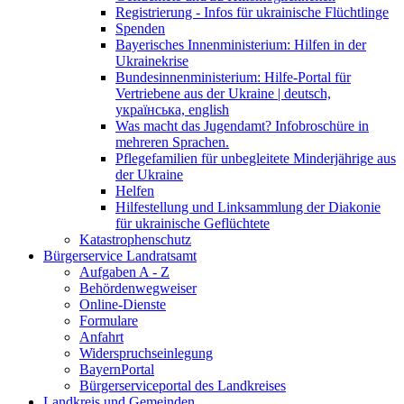
Registrierung - Infos für ukrainische Flüchtlinge
Spenden
Bayerisches Innenministerium: Hilfen in der
Ukrainekrise
Bundesinnenministerium: Hilfe-Portal für
Vertriebene aus der Ukraine | deutsch,
українська, english
Was macht das Jugendamt? Infobroschüre in
mehreren Sprachen.
Pflegefamilien für unbegleitete Minderjährige aus
der Ukraine
Helfen
Hilfestellung und Linksammlung der Diakonie
für ukrainische Geflüchtete
Katastrophenschutz
Bürgerservice Landratsamt
Aufgaben A - Z
Behördenwegweiser
Online-Dienste
Formulare
Anfahrt
Widerspruchseinlegung
BayernPortal
Bürgerserviceportal des Landkreises
Landkreis und Gemeinden