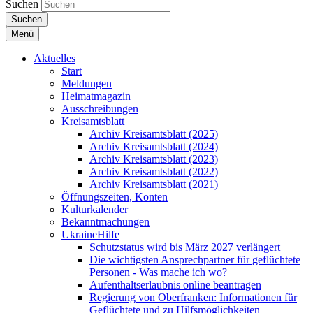
Suchen
Suchen
Menü
Aktuelles
Start
Meldungen
Heimatmagazin
Ausschreibungen
Kreisamtsblatt
Archiv Kreisamtsblatt (2025)
Archiv Kreisamtsblatt (2024)
Archiv Kreisamtsblatt (2023)
Archiv Kreisamtsblatt (2022)
Archiv Kreisamtsblatt (2021)
Öffnungszeiten, Konten
Kulturkalender
Bekanntmachungen
UkraineHilfe
Schutzstatus wird bis März 2027 verlängert
Die wichtigsten Ansprechpartner für geflüchtete
Personen - Was mache ich wo?
Aufenthaltserlaubnis online beantragen
Regierung von Oberfranken: Informationen für
Geflüchtete und zu Hilfsmöglichkeiten