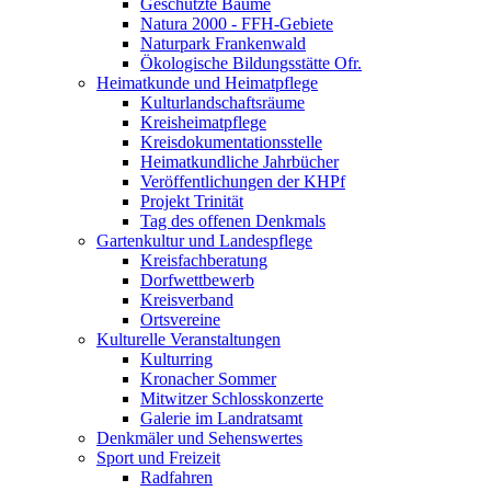
Geschützte Bäume
Natura 2000 - FFH-Gebiete
Naturpark Frankenwald
Ökologische Bildungsstätte Ofr.
Heimatkunde und Heimatpflege
Kulturlandschaftsräume
Kreisheimatpflege
Kreisdokumentationsstelle
Heimatkundliche Jahrbücher
Veröffentlichungen der KHPf
Projekt Trinität
Tag des offenen Denkmals
Gartenkultur und Landespflege
Kreisfachberatung
Dorfwettbewerb
Kreisverband
Ortsvereine
Kulturelle Veranstaltungen
Kulturring
Kronacher Sommer
Mitwitzer Schlosskonzerte
Galerie im Landratsamt
Denkmäler und Sehenswertes
Sport und Freizeit
Radfahren