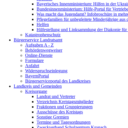
Bayerisches Innenministerium: Hilfen in der Ukrai
Bundesinnenministerium: Hilfe-Portal für Vertrieb
Was macht das Jugendamt? Infobroschüre in mehr
Pflegefamilien für unbegleitete Minderjährige aus 
Helfen
Hilfestellung und Linksammlung der Diakonie für 
Katastrophenschutz
Bürgerservice Landratsamt
Aufgaben A - Z
Behördenwegweiser
Online-Dienste
Formulare
Anfahrt
Widerspruchseinlegung
BayernPortal
Bürgerserviceportal des Landkreises
Landkreis und Gemeinden
Kreisorgane
Landrat und Vertreter
Verzeichnis Kreistagsmitglieder
Fraktionen und Gruppierungen
Ausschüsse des Kreistags
Sonstige Gremien
Termine und Tagesordnungen
Zweckverband Schulzentrum Kronach