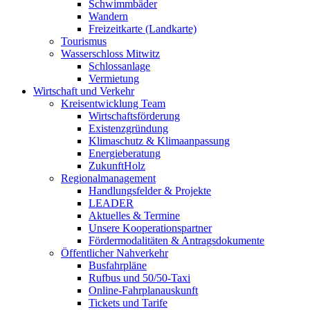
Schwimmbäder
Wandern
Freizeitkarte (Landkarte)
Tourismus
Wasserschloss Mitwitz
Schlossanlage
Vermietung
Wirtschaft und Verkehr
Kreisentwicklung Team
Wirtschaftsförderung
Existenzgründung
Klimaschutz & Klimaanpassung
Energieberatung
ZukunftHolz
Regionalmanagement
Handlungsfelder & Projekte
LEADER
Aktuelles & Termine
Unsere Kooperationspartner
Fördermodalitäten & Antragsdokumente
Öffentlicher Nahverkehr
Busfahrpläne
Rufbus und 50/50-Taxi
Online-Fahrplanauskunft
Tickets und Tarife