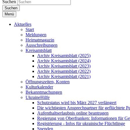
Suchen
Suchen
Menü
Aktuelles
Start
Meldungen
Heimatmagazin
Ausschreibungen
Kreisamtsblatt
Archiv Kreisamtsblatt (2025)
Archiv Kreisamtsblatt (2024)
Archiv Kreisamtsblatt (2023)
Archiv Kreisamtsblatt (2022)
Archiv Kreisamtsblatt (2021)
Öffnungszeiten, Konten
Kulturkalender
Bekanntmachungen
UkraineHilfe
Schutzstatus wird bis März 2027 verlängert
Die wichtigsten Ansprechpartner für geflüchtete 
Aufenthaltserlaubnis online beantragen
Regierung von Oberfranken: Informationen für Gef
Registrierung - Infos für ukrainische Flüchtlinge
Spenden