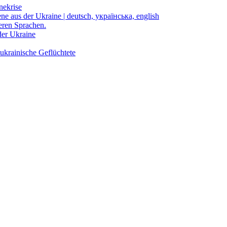
nekrise
ene aus der Ukraine | deutsch, українська, english
eren Sprachen.
der Ukraine
ukrainische Geflüchtete