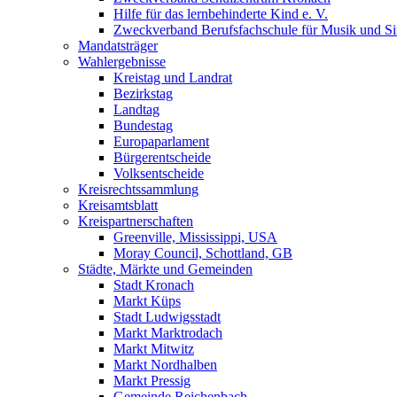
Hilfe für das lernbehinderte Kind e. V.
Zweckverband Berufsfachschule für Musik und S
Mandatsträger
Wahlergebnisse
Kreistag und Landrat
Bezirkstag
Landtag
Bundestag
Europaparlament
Bürgerentscheide
Volksentscheide
Kreisrechtssammlung
Kreisamtsblatt
Kreispartnerschaften
Greenville, Mississippi, USA
Moray Council, Schottland, GB
Städte, Märkte und Gemeinden
Stadt Kronach
Markt Küps
Stadt Ludwigsstadt
Markt Marktrodach
Markt Mitwitz
Markt Nordhalben
Markt Pressig
Gemeinde Reichenbach