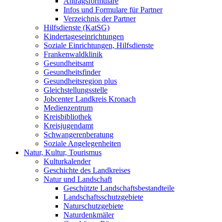
Antragsformulare
Infos und Formulare für Partner
Verzeichnis der Partner
Hilfsdienste (KatSG)
Kindertageseinrichtungen
Soziale Einrichtungen, Hilfsdienste
Frankenwaldklinik
Gesundheitsamt
Gesundheitsfinder
Gesundheitsregion plus
Gleichstellungsstelle
Jobcenter Landkreis Kronach
Medienzentrum
Kreisbibliothek
Kreisjugendamt
Schwangerenberatung
Soziale Angelegenheiten
Natur, Kultur, Tourismus
Kulturkalender
Geschichte des Landkreises
Natur und Landschaft
Geschützte Landschaftsbestandteile
Landschaftsschutzgebiete
Naturschutzgebiete
Naturdenkmäler