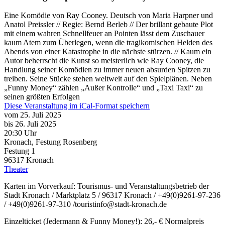
Eine Komödie von Ray Cooney. Deutsch von Maria Harpner und
Anatol Preissler // Regie: Bernd Berleb // Der brillant gebaute Plot
mit einem wahren Schnellfeuer an Pointen lässt dem Zuschauer
kaum Atem zum Überlegen, wenn die tragikomischen Helden des
Abends von einer Katastrophe in die nächste stürzen. // Kaum ein
Autor beherrscht die Kunst so meisterlich wie Ray Cooney, die
Handlung seiner Komödien zu immer neuen absurden Spitzen zu
treiben. Seine Stücke stehen weltweit auf den Spielplänen. Neben
„Funny Money“ zählen „Außer Kontrolle“ und „Taxi Taxi“ zu
seinen größten Erfolgen
Diese Veranstaltung im iCal-Format speichern
vom 25. Juli 2025
bis 26. Juli 2025
20:30 Uhr
Kronach, Festung Rosenberg
Festung 1
96317
Kronach
Theater
Karten im Vorverkauf: Tourismus- und Veranstaltungsbetrieb der
Stadt Kronach / Marktplatz 5 / 96317 Kronach / +49(0)9261-97-236
/ +49(0)9261-97-310 /touristinfo@stadt-kronach.de
Einzelticket (Jedermann & Funny Money!): 26,- € Normalpreis