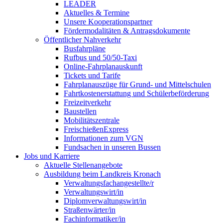
LEADER
Aktuelles & Termine
Unsere Kooperationspartner
Fördermodalitäten & Antragsdokumente
Öffentlicher Nahverkehr
Busfahrpläne
Rufbus und 50/50-Taxi
Online-Fahrplanauskunft
Tickets und Tarife
Fahrplanauszüge für Grund- und Mittelschulen
Fahrtkostenerstattung und Schülerbeförderung
Freizeitverkehr
Baustellen
Mobilitätszentrale
FreischießenExpress
Informationen zum VGN
Fundsachen in unseren Bussen
Jobs und Karriere
Aktuelle Stellenangebote
Ausbildung beim Landkreis Kronach
Verwaltungsfachangestellte/r
Verwaltungswirt/in
Diplomverwaltungswirt/in
Straßenwärter/in
Fachinformatiker/in