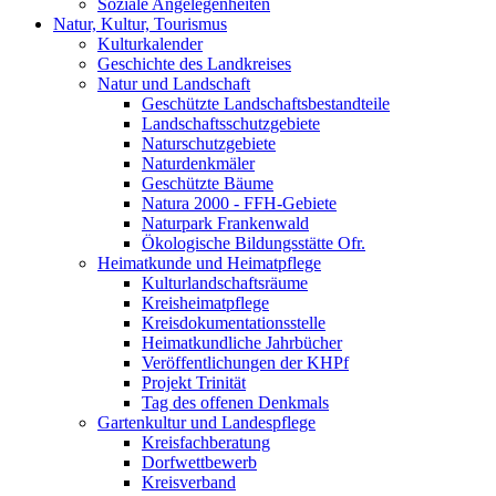
Soziale Angelegenheiten
Natur, Kultur, Tourismus
Kulturkalender
Geschichte des Landkreises
Natur und Landschaft
Geschützte Landschaftsbestandteile
Landschaftsschutzgebiete
Naturschutzgebiete
Naturdenkmäler
Geschützte Bäume
Natura 2000 - FFH-Gebiete
Naturpark Frankenwald
Ökologische Bildungsstätte Ofr.
Heimatkunde und Heimatpflege
Kulturlandschaftsräume
Kreisheimatpflege
Kreisdokumentationsstelle
Heimatkundliche Jahrbücher
Veröffentlichungen der KHPf
Projekt Trinität
Tag des offenen Denkmals
Gartenkultur und Landespflege
Kreisfachberatung
Dorfwettbewerb
Kreisverband