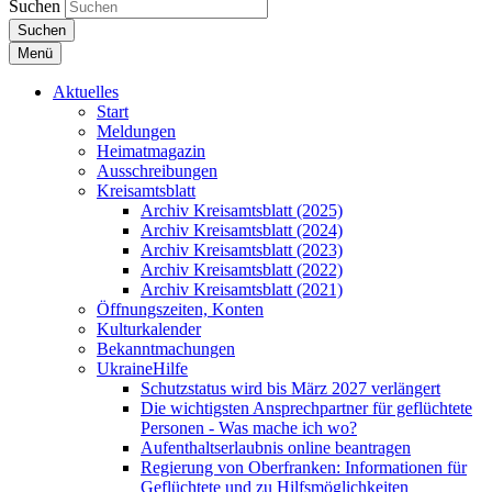
Suchen
Suchen
Menü
Aktuelles
Start
Meldungen
Heimatmagazin
Ausschreibungen
Kreisamtsblatt
Archiv Kreisamtsblatt (2025)
Archiv Kreisamtsblatt (2024)
Archiv Kreisamtsblatt (2023)
Archiv Kreisamtsblatt (2022)
Archiv Kreisamtsblatt (2021)
Öffnungszeiten, Konten
Kulturkalender
Bekanntmachungen
UkraineHilfe
Schutzstatus wird bis März 2027 verlängert
Die wichtigsten Ansprechpartner für geflüchtete
Personen - Was mache ich wo?
Aufenthaltserlaubnis online beantragen
Regierung von Oberfranken: Informationen für
Geflüchtete und zu Hilfsmöglichkeiten