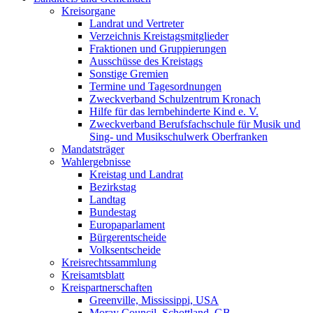
Kreisorgane
Landrat und Vertreter
Verzeichnis Kreistagsmitglieder
Fraktionen und Gruppierungen
Ausschüsse des Kreistags
Sonstige Gremien
Termine und Tagesordnungen
Zweckverband Schulzentrum Kronach
Hilfe für das lernbehinderte Kind e. V.
Zweckverband Berufsfachschule für Musik und
Sing- und Musikschulwerk Oberfranken
Mandatsträger
Wahlergebnisse
Kreistag und Landrat
Bezirkstag
Landtag
Bundestag
Europaparlament
Bürgerentscheide
Volksentscheide
Kreisrechtssammlung
Kreisamtsblatt
Kreispartnerschaften
Greenville, Mississippi, USA
Moray Council, Schottland, GB