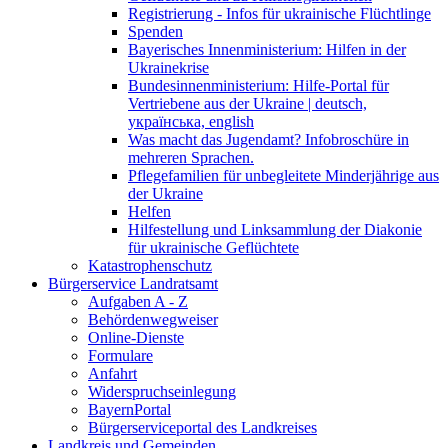
Registrierung - Infos für ukrainische Flüchtlinge
Spenden
Bayerisches Innenministerium: Hilfen in der
Ukrainekrise
Bundesinnenministerium: Hilfe-Portal für
Vertriebene aus der Ukraine | deutsch,
українська, english
Was macht das Jugendamt? Infobroschüre in
mehreren Sprachen.
Pflegefamilien für unbegleitete Minderjährige aus
der Ukraine
Helfen
Hilfestellung und Linksammlung der Diakonie
für ukrainische Geflüchtete
Katastrophenschutz
Bürgerservice Landratsamt
Aufgaben A - Z
Behördenwegweiser
Online-Dienste
Formulare
Anfahrt
Widerspruchseinlegung
BayernPortal
Bürgerserviceportal des Landkreises
Landkreis und Gemeinden