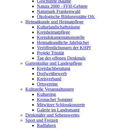
Geschützte Bäume
Natura 2000 - FFH-Gebiete
Naturpark Frankenwald
Ökologische Bildungsstätte Ofr.
Heimatkunde und Heimatpflege
Kulturlandschaftsräume
Kreisheimatpflege
Kreisdokumentationsstelle
Heimatkundliche Jahrbücher
Veröffentlichungen der KHPf
Projekt Trinität
Tag des offenen Denkmals
Gartenkultur und Landespflege
Kreisfachberatung
Dorfwettbewerb
Kreisverband
Ortsvereine
Kulturelle Veranstaltungen
Kulturring
Kronacher Sommer
Mitwitzer Schlosskonzerte
Galerie im Landratsamt
Denkmäler und Sehenswertes
Sport und Freizeit
Radfahren