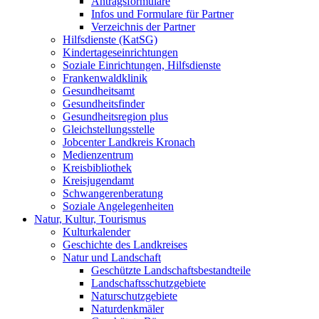
Antragsformulare
Infos und Formulare für Partner
Verzeichnis der Partner
Hilfsdienste (KatSG)
Kindertageseinrichtungen
Soziale Einrichtungen, Hilfsdienste
Frankenwaldklinik
Gesundheitsamt
Gesundheitsfinder
Gesundheitsregion plus
Gleichstellungsstelle
Jobcenter Landkreis Kronach
Medienzentrum
Kreisbibliothek
Kreisjugendamt
Schwangerenberatung
Soziale Angelegenheiten
Natur, Kultur, Tourismus
Kulturkalender
Geschichte des Landkreises
Natur und Landschaft
Geschützte Landschaftsbestandteile
Landschaftsschutzgebiete
Naturschutzgebiete
Naturdenkmäler