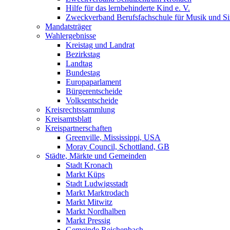
Hilfe für das lernbehinderte Kind e. V.
Zweckverband Berufsfachschule für Musik und S
Mandatsträger
Wahlergebnisse
Kreistag und Landrat
Bezirkstag
Landtag
Bundestag
Europaparlament
Bürgerentscheide
Volksentscheide
Kreisrechtssammlung
Kreisamtsblatt
Kreispartnerschaften
Greenville, Mississippi, USA
Moray Council, Schottland, GB
Städte, Märkte und Gemeinden
Stadt Kronach
Markt Küps
Stadt Ludwigsstadt
Markt Marktrodach
Markt Mitwitz
Markt Nordhalben
Markt Pressig
Gemeinde Reichenbach