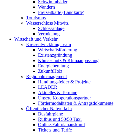
Schwimmbäder
Wandern
Freizeitkarte (Landkarte)
Tourismus
Wasserschloss Mitwitz
Schlossanlage
Vermietung
Wirtschaft und Verkehr
Kreisentwicklung Team
Wirtschaftsförderung
Existenzgründung
Klimaschutz & Klimaanpassung
Energieberatung
ZukunftHolz
Regionalmanagement
Handlungsfelder & Projekte
LEADER
Aktuelles & Termine
Unsere Kooperationspartner
Fördermodalitäten & Antragsdokumente
Öffentlicher Nahverkehr
Busfahrpläne
Rufbus und 50/50-Taxi
Online-Fahrplanauskunft
Tickets und Tarife