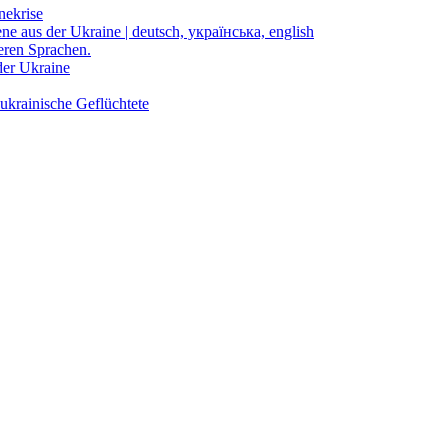
nekrise
ene aus der Ukraine | deutsch, українська, english
eren Sprachen.
der Ukraine
ukrainische Geflüchtete