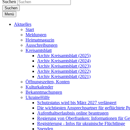
Suchen
Suchen
Menü
Aktuelles
Start
Meldungen
Heimatmagazin
Ausschreibungen
Kreisamtsblatt
Archiv Kreisamtsblatt (2025)
Archiv Kreisamtsblatt (2024)
Archiv Kreisamtsblatt (2023)
Archiv Kreisamtsblatt (2022)
Archiv Kreisamtsblatt (2021)
Öffnungszeiten, Konten
Kulturkalender
Bekanntmachungen
UkraineHilfe
Schutzstatus wird bis März 2027 verlängert
Die wichtigsten Ansprechpartner für geflüchtete 
Aufenthaltserlaubnis online beantragen
Regierung von Oberfranken: Informationen für Gef
Registrierung - Infos für ukrainische Flüchtlinge
Spenden