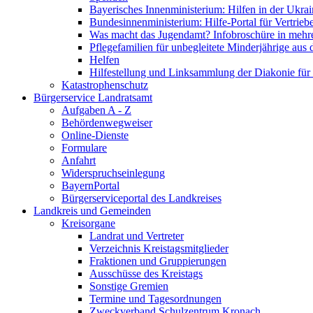
Bayerisches Innenministerium: Hilfen in der Ukrai
Bundesinnenministerium: Hilfe-Portal für Vertrieb
Was macht das Jugendamt? Infobroschüre in mehr
Pflegefamilien für unbegleitete Minderjährige aus 
Helfen
Hilfestellung und Linksammlung der Diakonie für 
Katastrophenschutz
Bürgerservice Landratsamt
Aufgaben A - Z
Behördenwegweiser
Online-Dienste
Formulare
Anfahrt
Widerspruchseinlegung
BayernPortal
Bürgerserviceportal des Landkreises
Landkreis und Gemeinden
Kreisorgane
Landrat und Vertreter
Verzeichnis Kreistagsmitglieder
Fraktionen und Gruppierungen
Ausschüsse des Kreistags
Sonstige Gremien
Termine und Tagesordnungen
Zweckverband Schulzentrum Kronach