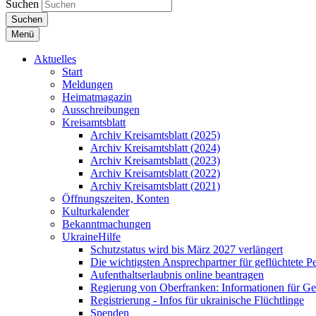
Suchen
Suchen
Menü
Aktuelles
Start
Meldungen
Heimatmagazin
Ausschreibungen
Kreisamtsblatt
Archiv Kreisamtsblatt (2025)
Archiv Kreisamtsblatt (2024)
Archiv Kreisamtsblatt (2023)
Archiv Kreisamtsblatt (2022)
Archiv Kreisamtsblatt (2021)
Öffnungszeiten, Konten
Kulturkalender
Bekanntmachungen
UkraineHilfe
Schutzstatus wird bis März 2027 verlängert
Die wichtigsten Ansprechpartner für geflüchtete 
Aufenthaltserlaubnis online beantragen
Regierung von Oberfranken: Informationen für Gef
Registrierung - Infos für ukrainische Flüchtlinge
Spenden