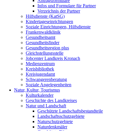
Antragsformulare
Infos und Formulare für Partner
Verzeichnis der Partner
Hilfsdienste (KatSG)
Kindertageseinrichtungen
Soziale Einrichtungen, Hilfsdienste
Frankenwaldklinik
Gesundheitsamt
Gesundheitsfinder
Gesundheitsregion plus
Gleichstellungsstelle
Jobcenter Landkreis Kronach
Medienzentrum
Kreisbibliothek
Kreisjugendamt
Schwangerenberatung
Soziale Angelegenheiten
Natur, Kultur, Tourismus
Kulturkalender
Geschichte des Landkreises
Natur und Landschaft
Geschützte Landschaftsbestandteile
Landschaftsschutzgebiete
Naturschutzgebiete
Naturdenkmäler