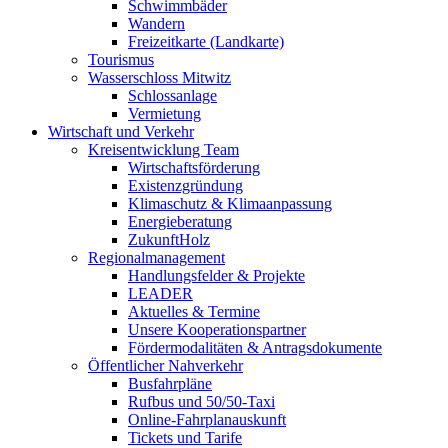
Schwimmbäder
Wandern
Freizeitkarte (Landkarte)
Tourismus
Wasserschloss Mitwitz
Schlossanlage
Vermietung
Wirtschaft und Verkehr
Kreisentwicklung Team
Wirtschaftsförderung
Existenzgründung
Klimaschutz & Klimaanpassung
Energieberatung
ZukunftHolz
Regionalmanagement
Handlungsfelder & Projekte
LEADER
Aktuelles & Termine
Unsere Kooperationspartner
Fördermodalitäten & Antragsdokumente
Öffentlicher Nahverkehr
Busfahrpläne
Rufbus und 50/50-Taxi
Online-Fahrplanauskunft
Tickets und Tarife