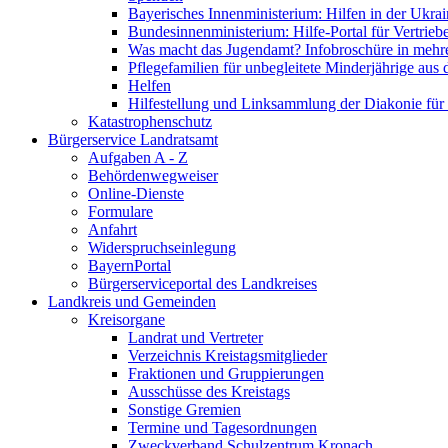
Bayerisches Innenministerium: Hilfen in der Ukrai
Bundesinnenministerium: Hilfe-Portal für Vertrieb
Was macht das Jugendamt? Infobroschüre in mehr
Pflegefamilien für unbegleitete Minderjährige aus 
Helfen
Hilfestellung und Linksammlung der Diakonie für 
Katastrophenschutz
Bürgerservice Landratsamt
Aufgaben A - Z
Behördenwegweiser
Online-Dienste
Formulare
Anfahrt
Widerspruchseinlegung
BayernPortal
Bürgerserviceportal des Landkreises
Landkreis und Gemeinden
Kreisorgane
Landrat und Vertreter
Verzeichnis Kreistagsmitglieder
Fraktionen und Gruppierungen
Ausschüsse des Kreistags
Sonstige Gremien
Termine und Tagesordnungen
Zweckverband Schulzentrum Kronach