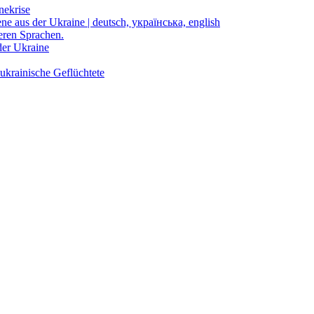
nekrise
ene aus der Ukraine | deutsch, українська, english
eren Sprachen.
der Ukraine
ukrainische Geflüchtete