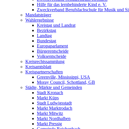
Hilfe für das lernbehinderte Kind e. V.
Zweckverband Berufsfachschule für Musik und S
Mandatsträger
Wahlergebnisse
Kreistag und Landrat
Bezirkstag
Landtag
Bundestag
Europaparlament
Bürgerentscheide
Volksentscheide
Kreisrechtssammlung
Kreisamtsblatt
Kreispartnerschaften
Greenville, Mississippi, USA
Moray Council, Schottland, GB
Städte, Märkte und Gemeinden
Stadt Kronach
Markt Küps
Stadt Ludwigsstadt
Markt Marktrodach
Markt Mitwitz
Markt Nordhalben
Markt Pressig
Gemeinde Reichenbach