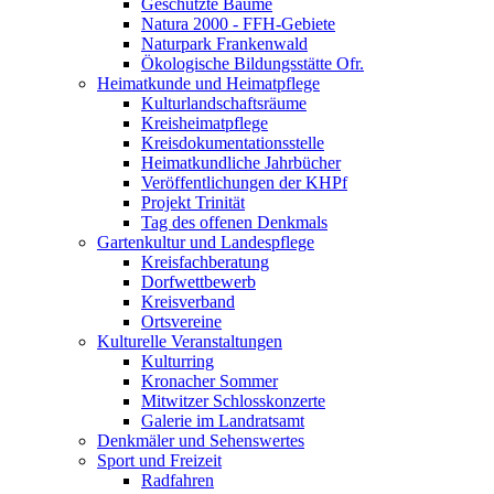
Geschützte Bäume
Natura 2000 - FFH-Gebiete
Naturpark Frankenwald
Ökologische Bildungsstätte Ofr.
Heimatkunde und Heimatpflege
Kulturlandschaftsräume
Kreisheimatpflege
Kreisdokumentationsstelle
Heimatkundliche Jahrbücher
Veröffentlichungen der KHPf
Projekt Trinität
Tag des offenen Denkmals
Gartenkultur und Landespflege
Kreisfachberatung
Dorfwettbewerb
Kreisverband
Ortsvereine
Kulturelle Veranstaltungen
Kulturring
Kronacher Sommer
Mitwitzer Schlosskonzerte
Galerie im Landratsamt
Denkmäler und Sehenswertes
Sport und Freizeit
Radfahren