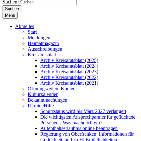
Suchen
Suchen
Menü
Aktuelles
Start
Meldungen
Heimatmagazin
Ausschreibungen
Kreisamtsblatt
Archiv Kreisamtsblatt (2025)
Archiv Kreisamtsblatt (2024)
Archiv Kreisamtsblatt (2023)
Archiv Kreisamtsblatt (2022)
Archiv Kreisamtsblatt (2021)
Öffnungszeiten, Konten
Kulturkalender
Bekanntmachungen
UkraineHilfe
Schutzstatus wird bis März 2027 verlängert
Die wichtigsten Ansprechpartner für geflüchtete
Personen - Was mache ich wo?
Aufenthaltserlaubnis online beantragen
Regierung von Oberfranken: Informationen für
Geflüchtete und zu Hilfsmöglichkeiten