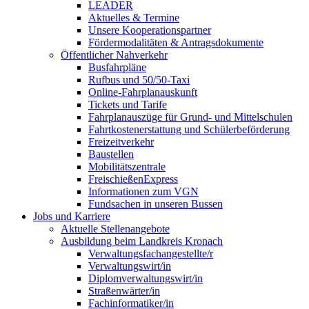
LEADER
Aktuelles & Termine
Unsere Kooperationspartner
Fördermodalitäten & Antragsdokumente
Öffentlicher Nahverkehr
Busfahrpläne
Rufbus und 50/50-Taxi
Online-Fahrplanauskunft
Tickets und Tarife
Fahrplanauszüge für Grund- und Mittelschulen
Fahrtkostenerstattung und Schülerbeförderung
Freizeitverkehr
Baustellen
Mobilitätszentrale
FreischießenExpress
Informationen zum VGN
Fundsachen in unseren Bussen
Jobs und Karriere
Aktuelle Stellenangebote
Ausbildung beim Landkreis Kronach
Verwaltungsfachangestellte/r
Verwaltungswirt/in
Diplomverwaltungswirt/in
Straßenwärter/in
Fachinformatiker/in