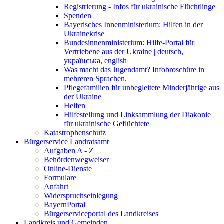
Registrierung - Infos für ukrainische Flüchtlinge
Spenden
Bayerisches Innenministerium: Hilfen in der
Ukrainekrise
Bundesinnenministerium: Hilfe-Portal für
Vertriebene aus der Ukraine | deutsch,
українська, english
Was macht das Jugendamt? Infobroschüre in
mehreren Sprachen.
Pflegefamilien für unbegleitete Minderjährige aus
der Ukraine
Helfen
Hilfestellung und Linksammlung der Diakonie
für ukrainische Geflüchtete
Katastrophenschutz
Bürgerservice Landratsamt
Aufgaben A - Z
Behördenwegweiser
Online-Dienste
Formulare
Anfahrt
Widerspruchseinlegung
BayernPortal
Bürgerserviceportal des Landkreises
Landkreis und Gemeinden