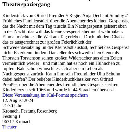
Theaterspaziergang
Kinderstück von Otfried Preußler // Regie: Anja Dechant-Sundby //
Fröhliches Familienstück über die Abenteuer des kleinen Gespensts,
das die Nacht mit dem Tag tauscht Ein Nachtgespenst geistert eben
in der Nacht- das will das kleine Gespenst aber nicht wahrhaben.
Einmal möchte es die Welt am Tag erleben. Doch mit dem Chaos,
das es ausgerechnet zur großen Feierlichkeit der
Schwedenbesatzung. in der Kleinstadt auslöst, rechnet das Gespenst
nicht. Es erkennt in dem Darsteller des schwedischen Generals
Thorsten Torstenson seinen großen Widersacher aus alten Zeiten
vermeintlich wieder - und mit ihm hat es noch ein Hühnchen zu
rupfen. Bald schon wünscht es sich aber ein Leben als
Nachtgespenst zurück. Kann ihm sein Freund, der Uhu Schuhu
dabei helfen? Der beliebte Kinderbuchklassiker von Otfried
Preußler über die Abenteuer des freundlichen Gespensts erfreut
Kinderherzen seit 1966 und wurde in 44 Sprachen übersetzt.
Diese Veranstaltung im iCal-Format speichern
12. August 2024
21:30 Uhr
Kronach, Festung Rosenberg
Festung 1
96317
Kronach
Theater