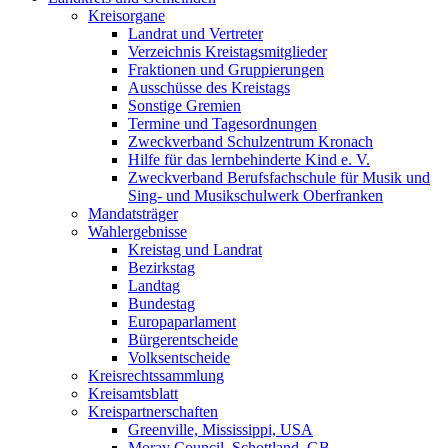
Kreisorgane
Landrat und Vertreter
Verzeichnis Kreistagsmitglieder
Fraktionen und Gruppierungen
Ausschüsse des Kreistags
Sonstige Gremien
Termine und Tagesordnungen
Zweckverband Schulzentrum Kronach
Hilfe für das lernbehinderte Kind e. V.
Zweckverband Berufsfachschule für Musik und
Sing- und Musikschulwerk Oberfranken
Mandatsträger
Wahlergebnisse
Kreistag und Landrat
Bezirkstag
Landtag
Bundestag
Europaparlament
Bürgerentscheide
Volksentscheide
Kreisrechtssammlung
Kreisamtsblatt
Kreispartnerschaften
Greenville, Mississippi, USA
Moray Council, Schottland, GB