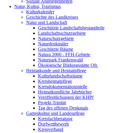
Soziale Angelegenheiten
Natur, Kultur, Tourismus
Kulturkalender
Geschichte des Landkreises
Natur und Landschaft
Geschützte Landschaftsbestandteile
Landschaftsschutzgebiete
Naturschutzgebiete
Naturdenkmäler
Geschützte Bäume
Natura 2000 - FFH-Gebiete
Naturpark Frankenwald
Ökologische Bildungsstätte Ofr.
Heimatkunde und Heimatpflege
Kulturlandschaftsräume
Kreisheimatpflege
Kreisdokumentationsstelle
Heimatkundliche Jahrbücher
Veröffentlichungen der KHPf
Projekt Trinität
Tag des offenen Denkmals
Gartenkultur und Landespflege
Kreisfachberatung
Dorfwettbewerb
Kreisverband