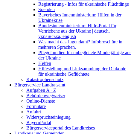
Registrierung - Infos für ukrainische Flüchtlinge
Spenden
Bayerisches Innenministerium: Hilfen in der
Ukrainekrise
Bundesinnenministerium: Hilfe-Portal für
Vertriebene aus der Ukraine | deutsch,
українська, english
Was macht das Jugendamt? Infobroschüre in
mehreren Sprachen.
Pflegefamilien für unbegleitete Minderjährige aus
der Ukraine
Helfen
Hilfestellung und Linksammlung der Diakonie
für ukrainische Geflüchtete
Katastrophenschutz
Bürgerservice Landratsamt
Aufgaben A - Z
Behördenwegweiser
Online-Dienste
Formulare
Anfahrt
Widerspruchseinlegung
BayernPortal
Bürgerserviceportal des Landkreises
Landkreis und Gemeinden