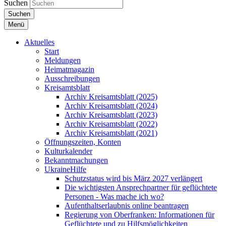
Suchen
Suchen
Menü
Aktuelles
Start
Meldungen
Heimatmagazin
Ausschreibungen
Kreisamtsblatt
Archiv Kreisamtsblatt (2025)
Archiv Kreisamtsblatt (2024)
Archiv Kreisamtsblatt (2023)
Archiv Kreisamtsblatt (2022)
Archiv Kreisamtsblatt (2021)
Öffnungszeiten, Konten
Kulturkalender
Bekanntmachungen
UkraineHilfe
Schutzstatus wird bis März 2027 verlängert
Die wichtigsten Ansprechpartner für geflüchtete
Personen - Was mache ich wo?
Aufenthaltserlaubnis online beantragen
Regierung von Oberfranken: Informationen für
Geflüchtete und zu Hilfsmöglichkeiten