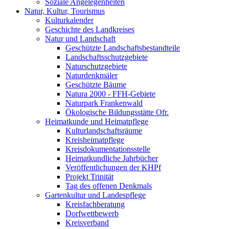
Soziale Angelegenheiten
Natur, Kultur, Tourismus
Kulturkalender
Geschichte des Landkreises
Natur und Landschaft
Geschützte Landschaftsbestandteile
Landschaftsschutzgebiete
Naturschutzgebiete
Naturdenkmäler
Geschützte Bäume
Natura 2000 - FFH-Gebiete
Naturpark Frankenwald
Ökologische Bildungsstätte Ofr.
Heimatkunde und Heimatpflege
Kulturlandschaftsräume
Kreisheimatpflege
Kreisdokumentationsstelle
Heimatkundliche Jahrbücher
Veröffentlichungen der KHPf
Projekt Trinität
Tag des offenen Denkmals
Gartenkultur und Landespflege
Kreisfachberatung
Dorfwettbewerb
Kreisverband