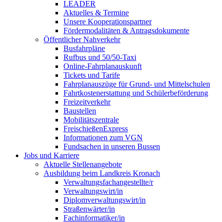
LEADER
Aktuelles & Termine
Unsere Kooperationspartner
Fördermodalitäten & Antragsdokumente
Öffentlicher Nahverkehr
Busfahrpläne
Rufbus und 50/50-Taxi
Online-Fahrplanauskunft
Tickets und Tarife
Fahrplanauszüge für Grund- und Mittelschulen
Fahrtkostenerstattung und Schülerbeförderung
Freizeitverkehr
Baustellen
Mobilitätszentrale
FreischießenExpress
Informationen zum VGN
Fundsachen in unseren Bussen
Jobs und Karriere
Aktuelle Stellenangebote
Ausbildung beim Landkreis Kronach
Verwaltungsfachangestellte/r
Verwaltungswirt/in
Diplomverwaltungswirt/in
Straßenwärter/in
Fachinformatiker/in