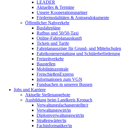
LEADER
Aktuelles & Termine
Unsere Kooperationspartner
Fördermodalitäten & Antragsdokumente
Öffentlicher Nahverkehr
Busfahrpläne
Rufbus und 50/50-Taxi
Online-Fahrplanauskunft
Tickets und Tarife
Fahrplanauszüge für Grund- und Mittelschulen
Fahrtkostenerstattung und Schülerbeförderung
Freizeitverkehr
Baustellen
Mobilitätszentrale
FreischießenExpress
Informationen zum VGN
Fundsachen in unseren Bussen
Jobs und Karriere
Aktuelle Stellenangebote
Ausbildung beim Landkreis Kronach
Verwaltungsfachangestellte/r
Verwaltungswirt/in
Diplomverwaltungswirt/in
Straßenwärter/in
Fachinformatiker/in