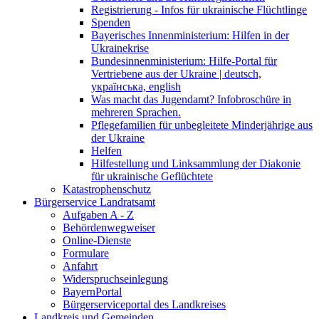
Registrierung - Infos für ukrainische Flüchtlinge
Spenden
Bayerisches Innenministerium: Hilfen in der
Ukrainekrise
Bundesinnenministerium: Hilfe-Portal für
Vertriebene aus der Ukraine | deutsch,
українська, english
Was macht das Jugendamt? Infobroschüre in
mehreren Sprachen.
Pflegefamilien für unbegleitete Minderjährige aus
der Ukraine
Helfen
Hilfestellung und Linksammlung der Diakonie
für ukrainische Geflüchtete
Katastrophenschutz
Bürgerservice Landratsamt
Aufgaben A - Z
Behördenwegweiser
Online-Dienste
Formulare
Anfahrt
Widerspruchseinlegung
BayernPortal
Bürgerserviceportal des Landkreises
Landkreis und Gemeinden