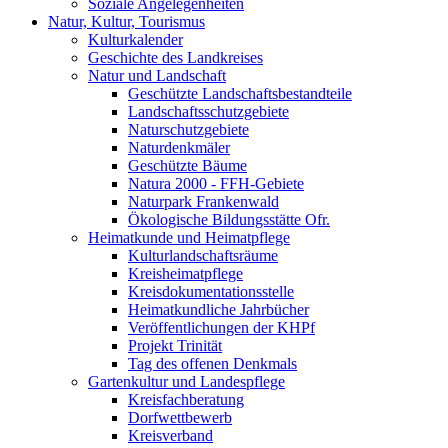
Soziale Angelegenheiten
Natur, Kultur, Tourismus
Kulturkalender
Geschichte des Landkreises
Natur und Landschaft
Geschützte Landschaftsbestandteile
Landschaftsschutzgebiete
Naturschutzgebiete
Naturdenkmäler
Geschützte Bäume
Natura 2000 - FFH-Gebiete
Naturpark Frankenwald
Ökologische Bildungsstätte Ofr.
Heimatkunde und Heimatpflege
Kulturlandschaftsräume
Kreisheimatpflege
Kreisdokumentationsstelle
Heimatkundliche Jahrbücher
Veröffentlichungen der KHPf
Projekt Trinität
Tag des offenen Denkmals
Gartenkultur und Landespflege
Kreisfachberatung
Dorfwettbewerb
Kreisverband