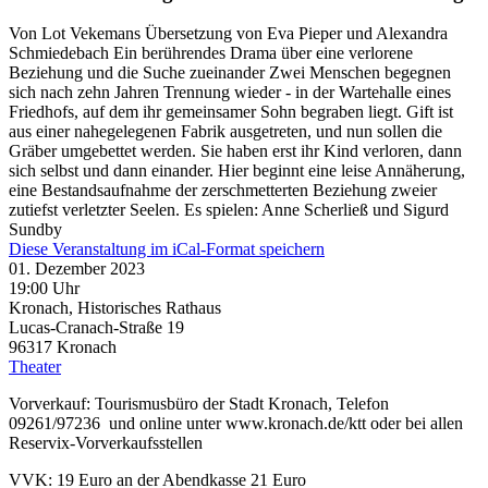
Von Lot Vekemans Übersetzung von Eva Pieper und Alexandra
Schmiedebach Ein berührendes Drama über eine verlorene
Beziehung und die Suche zueinander Zwei Menschen begegnen
sich nach zehn Jahren Trennung wieder - in der Wartehalle eines
Friedhofs, auf dem ihr gemeinsamer Sohn begraben liegt. Gift ist
aus einer nahegelegenen Fabrik ausgetreten, und nun sollen die
Gräber umgebettet werden. Sie haben erst ihr Kind verloren, dann
sich selbst und dann einander. Hier beginnt eine leise Annäherung,
eine Bestandsaufnahme der zerschmetterten Beziehung zweier
zutiefst verletzter Seelen. Es spielen: Anne Scherließ und Sigurd
Sundby
Diese Veranstaltung im iCal-Format speichern
01. Dezember 2023
19:00 Uhr
Kronach, Historisches Rathaus
Lucas-Cranach-Straße 19
96317
Kronach
Theater
Vorverkauf: Tourismusbüro der Stadt Kronach, Telefon
09261/97236 und online unter www.kronach.de/ktt oder bei allen
Reservix-Vorverkaufsstellen
VVK: 19 Euro an der Abendkasse 21 Euro