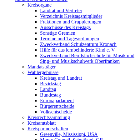
Kreisorgane
Landrat und Vertreter
Verzeichnis Kreistagsmitglieder
Fraktionen und Gruppierungen
Ausschüsse des Kreistags
Sonstige Gremien
Termine und Tagesordnungen
Zweckverband Schulzentrum Kronach
Hilfe für das lernbehinderte Kind e. V.
Zweckverband Berufsfachschule für Musik und
Sing- und Musikschulwerk Oberfranken
Mandatsträger
Wahlergebnisse
Kreistag und Landrat
Bezirkstag
Landtag
Bundestag
Europaparlament
Bürgerentscheide
Volksentscheide
Kreisrechtssammlung
Kreisamtsblatt
Kreispartnerschaften
Greenville, Mississippi, USA
Moray Council, Schottland, GB