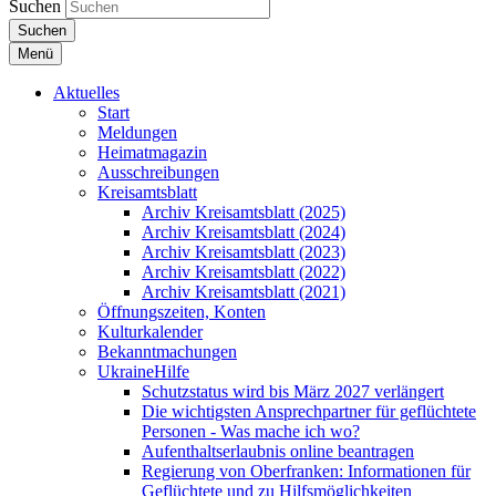
Suchen
Suchen
Menü
Aktuelles
Start
Meldungen
Heimatmagazin
Ausschreibungen
Kreisamtsblatt
Archiv Kreisamtsblatt (2025)
Archiv Kreisamtsblatt (2024)
Archiv Kreisamtsblatt (2023)
Archiv Kreisamtsblatt (2022)
Archiv Kreisamtsblatt (2021)
Öffnungszeiten, Konten
Kulturkalender
Bekanntmachungen
UkraineHilfe
Schutzstatus wird bis März 2027 verlängert
Die wichtigsten Ansprechpartner für geflüchtete
Personen - Was mache ich wo?
Aufenthaltserlaubnis online beantragen
Regierung von Oberfranken: Informationen für
Geflüchtete und zu Hilfsmöglichkeiten